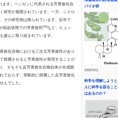
れます。ベンゼンに代表される芳香族化合
バイオ研
く研究が展開されています。一方、シクロ
、その研究例は限られています。近年で
[1b]
や励起状態での芳香族性
など、ヒュッ
も盛んに取り組まれています。
香族化合物における三次元芳香族性があり
て積層させると芳香族性が発現することが
り、そもそも反芳香族化合物自体が合成困
2005/3/11
れておらず、実験的に積層した反芳香族化
科学を理解しようと
せんでした。
人に科学を語ること
はあるのか？