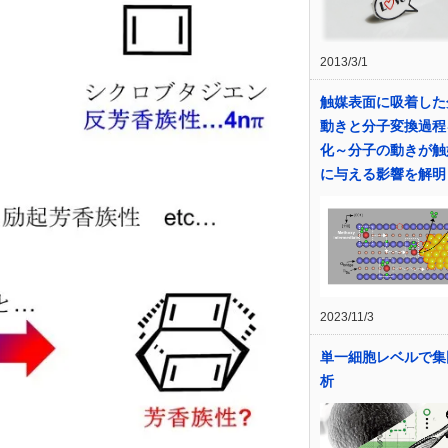
2013/3/1
触媒表面に吸着した
動きと分子変換過程
化～分子の動きが触
に与える影響を解明
2023/11/3
単一細胞レベルで集
析