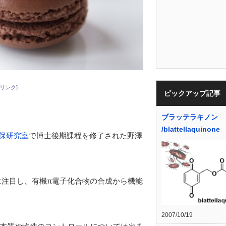
リンク]
ピックアップ記事
ブラッテラキノン
/blattellaquinone
久保研究室
で博士後期課程を修了された野澤
に注目し、有機π電子化合物の合成から機能
2007/10/19