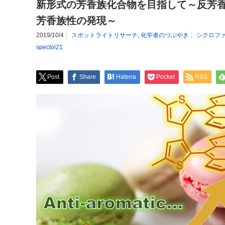
新形式の芳香族化合物を目指して～反芳
芳香族性の発現～
2019/10/4
スポットライトリサーチ
,
化学者のつぶやき
シクロフ
spectol21
Post
Share
Hatena
Pocket
RSS