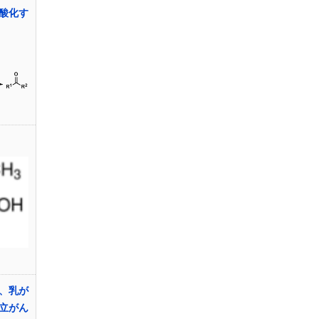
酸化す
、乳が
立がん