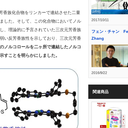
芳香族化合物をリンカーで連結させた二量
2017/10/11
ました。そして、この化合物においてノル
し、理論的に予言されていた三次元芳香族
フェン・チャン Fe
弱い反芳香族性を示しており、三次元芳香
Zhang
のノルコロールを二ヶ所で連結したノルコ
示すことを明らかにしました。
2016/9/22
関連商品