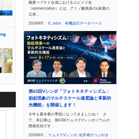
概要ペプチド合成におけるエピメリ化
（epimerization）とは、アミノ酸残基のα炭素の
立体…
2026/8/5
E
,
odos 有機反応データベース
ng
第63回Vシンポ「フォトキネティシズム：
励起現象のマルチスケール速度論と革新的
光機能」を開催します！
今年も夏本番の季節になってきましたね！ さ
て、本記事は、第63回ケムステVシンポジウムの
開催告知です…
2026/8/3
ケムステVシンポ
,
化学者のつぶやき