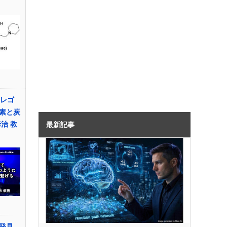
てレゴ
素と炭
治 教
最新記事
質発見