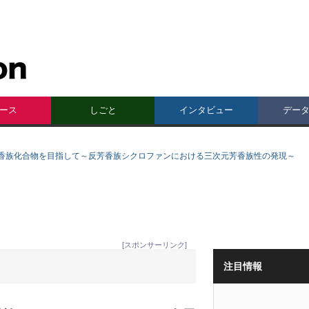
ース
しごと
インタビュー
デー
香族化合物を目指して～反芳香族シクロファンにおける三次元芳香族性の発現～
[スポンサーリンク]
注目情報