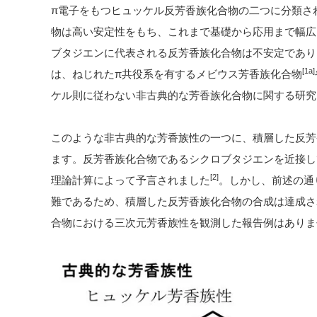
π電子をもつヒュッケル反芳香族化合物の二つに分類さ
物は高い安定性をもち、これまで基礎から応用まで幅広
ブタジエンに代表される反芳香族化合物は不安定であり
[1a]
は、ねじれたπ共役系を有するメビウス芳香族化合物
ケル則に従わない非古典的な芳香族化合物に関する研究
このような非古典的な芳香族性の一つに、積層した反芳
ます。反芳香族化合物であるシクロブタジエンを近接し
[2]
理論計算によって予言されました
。しかし、前述の通
難であるため、積層した反芳香族化合物の合成は達成さ
合物における三次元芳香族性を観測した報告例はありま