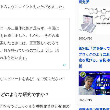
研究所
下のようにコメントをいただきました。
ロール二量体に飽き足らず、今回は
を達成しました。しかし、その合成
2006/4/20
案したときには、正直難しいだろう
第54回「光を使っ
、何か持っているのでしょうね。現
ブロックのように炭
れると思います。
素を繋げる」吉見 泰
授
なエピソードを含む）をご覧ください！
はどのような研究ですか？
2022/7/19
電子をもつヒュッケル芳香族化合物と4n個の
海藻成長の誘導物