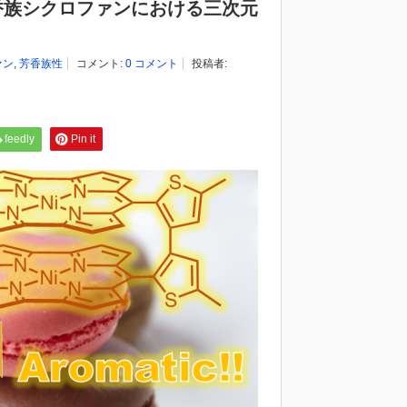
香族シクロファンにおける三次元
ァン
,
芳香族性
コメント:
0 コメント
投稿者:
feedly
Pin it