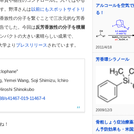
本質や物性のコントロールについてはやる
アルコールを空気で
す。野澤さんは
以前にもスポットサイトリ
る！
香族性の分子を繋ぐことで三次元的な芳香
告でした。今回は
反芳香族性の分子を積層
ンパクトの大きい素晴らしい成果で、
大学より
プレスリリース
されています。
2011/4/18
芳香環シラノール
yclophane”
 Yemei Wang, Soji Shimizu, Ichiro
Hiroshi Shinokubo
38/s41467-019-11467-4
2009/12/3
骨粗しょう症治療薬
ね！
ん予防効果も・米国