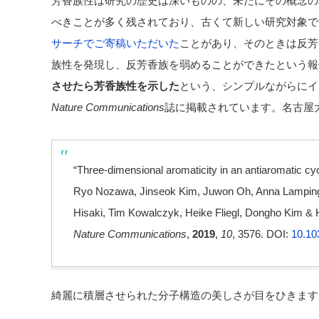
芳香族性は研究の歴史は深いものの、未だにその概念の
べきことが多く残されており、古くて新しい研究対象で
サーチでご寄稿いただいた
ことがあり、そのときは反芳
族性を発現し、反芳香族を弱めることができたという報
させたら芳香族性を示した
という、シンプルながらにイ
Nature Communications
誌に掲載されています。名古屋
“Three-dimensional aromaticity in an antiaromatic c
Ryo Nozawa, Jinseok Kim, Juwon Oh, Anna Lamping,
Hisaki, Tim Kowalczyk, Heike Fliegl, Dongho Kim & 
Nature Communications
,
2019
,
10
, 3576.
DOI:
10.10
綺麗に積層させられた分子構造の美しさが目をひきます