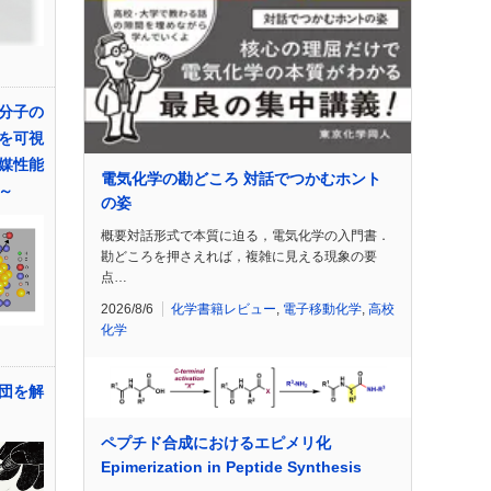
分子の
を可視
媒性能
電気化学の勘どころ 対話でつかむホント
～
の姿
概要対話形式で本質に迫る，電気化学の入門書．
勘どころを押さえれば，複雑に見える現象の要
点…
2026/8/6
化学書籍レビュー
,
電子移動化学
,
高校
化学
団を解
ペプチド合成におけるエピメリ化
Epimerization in Peptide Synthesis