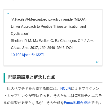
“A Facile
N
-Mercaptoethoxyglycinamide (MEGA)
Linker Approach to Peptide Thioesterification and
Cyclization”
Shelton, P. M. M.; Weller, C. E.; Chatterjee, C.*
J. Am.
Chem. Soc.
2017
,
139
, 3946–3949. DOI:
10.1021/jacs.6b13271
問題題設定と解決した点
巨大ペプチドを合成する際には、
NCL法
によるフラグメン
トカップリングが有効である。そのためにはC末端チオエステ
ルの調製が必要となるが、その合成を
Fmoc固相合成法
で行お