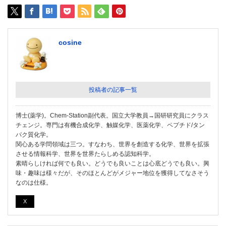
cosine
投稿者の記事一覧
博士(薬学)。Chem-Station副代表。国立大学教員→国研研究員にクラス
チェンジ。専門は有機合成化学、触媒化学、医薬化学、ペプチド/タン
パク質化学。
関心ある学問領域は三つ。すなわち、世界を創造する化学、世界を拡張
させる情報科学、世界を世界たらしめる認知科学。
素晴らしければ何でも良い。どうでも良いことは心底どうでも良い。興
味・趣味は様々だが、そのほとんどがメジャー地位を獲得してなさそう
なのは仕様。
X