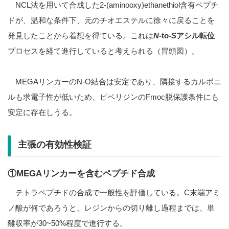
NCL法を用いて合成した2-(aminooxy)ethanethiol含有ペプチ
ドが、温和な条件下、元のチオエステルに徐々に戻ることを
発見したことから着想を得ている。これは
N
-to-
S
アシル転位
プロセスを経て進行していると考えられる（冒頭図）。
MEGAリンカーのN-O結合は安定であり、隣接するカルボニ
ルも求電子性が低いため、ピペリジンのFmoc脱保護条件にも
安定に存在しうる。
主張の有効性検証
①MEGAリンカーを含むペプチド合成
テトラペプチドの合成で一般性を評価している。C末端アミ
ノ酸が何であろうと、レジンからの切り離し過程までは、単
離収率が30~50%程度で進行する。