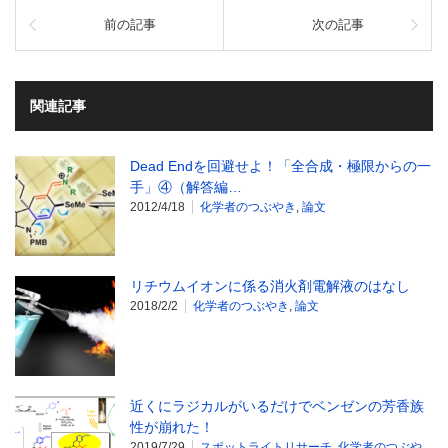
前の記事
次の記事
関連記事
Dead Endを回避せよ！「全合成・極限からの一
手」④（解答編…
2012/4/18
化学者のつぶやき
,
論文
リチウムイオンに係る消火剤電解液のはなし
2018/2/2
化学者のつぶやき
,
論文
近くにラジカルがいるだけでベンゼンの芳香族
性が崩れた！
2019/7/29
スポットライトリサーチ
,
化学者のつぶや