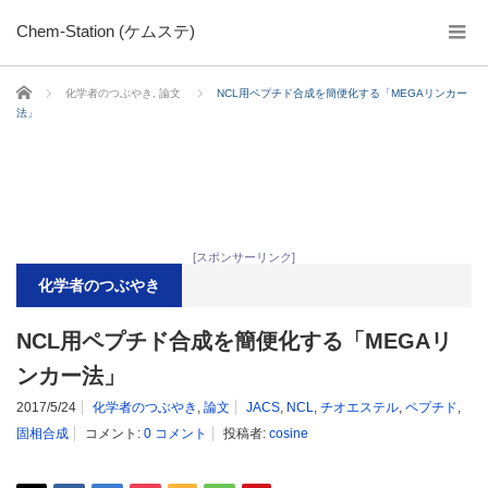
Chem-Station (ケムステ)
ホーム
化学者のつぶやき
,
論文
NCL用ペプチド合成を簡便化する「MEGAリンカー
法」
[スポンサーリンク]
化学者のつぶやき
NCL用ペプチド合成を簡便化する「MEGAリ
ンカー法」
2017/5/24
化学者のつぶやき
,
論文
JACS
,
NCL
,
チオエステル
,
ペプチド
,
固相合成
コメント:
0 コメント
投稿者:
cosine