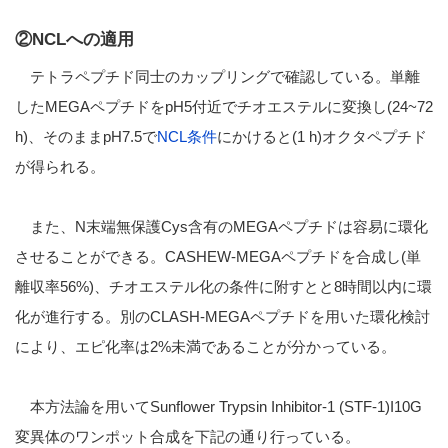
②NCLへの適用
テトラペプチド同士のカップリングで確認している。単離
したMEGAペプチドをpH5付近でチオエステルに変換し(24~72
h)、そのままpH7.5で
NCL条件
にかけると(1 h)オクタペプチド
が得られる。
また、N末端無保護Cys含有のMEGAペプチドは容易に環化
させることができる。CASHEW-MEGAペプチドを合成し(単
離収率56%)、チオエステル化の条件に附すとと8時間以内に環
化が進行する。別のCLASH-MEGAペプチドを用いた環化検討
により、エピ化率は2%未満であることが分かっている。
本方法論を用いてSunflower Trypsin Inhibitor-1 (STF-1)I10G
変異体のワンポット合成を下記の通り行っている。