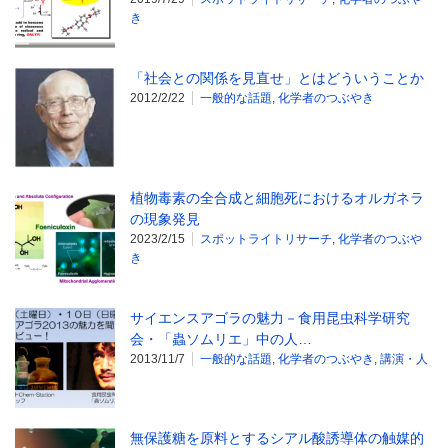
き
「社会との関係を見直せ」とはどういうことか
2012/2/22
一般的な話題
,
化学者のつぶやき
植物毒素の全合成と細胞死におけるオルガネラ
の現象発見
2023/2/15
スポットライトリサーチ
,
化学者のつぶや
き
サイエンスアゴラの魅力－食用昆虫科学研究
会・「蟲ソムリエ」中の人…
2013/11/7
一般的な話題
,
化学者のつぶやき
,
講演・人
無保護糖を原料とするシアル酸誘導体の触媒的