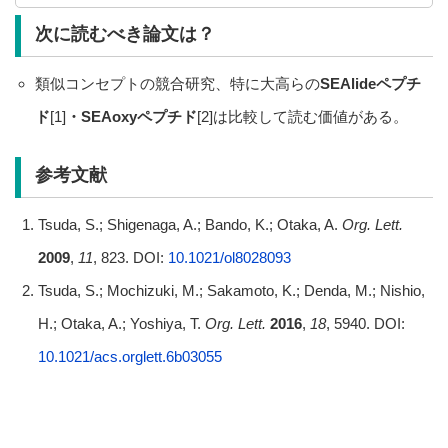
次に読むべき論文は？
類似コンセプトの競合研究、特に大高らの
SEAlideペプチ
ド
[1]
・SEAoxyペプチド
[2]は比較して読む価値がある。
参考文献
Tsuda, S.; Shigenaga, A.; Bando, K.; Otaka, A.
Org. Lett.
2009
,
11
, 823. DOI:
10.1021/ol8028093
Tsuda, S.; Mochizuki, M.; Sakamoto, K.; Denda, M.; Nishio,
H.; Otaka, A.; Yoshiya, T.
Org. Lett.
2016
,
18
, 5940. DOI:
10.1021/acs.orglett.6b03055