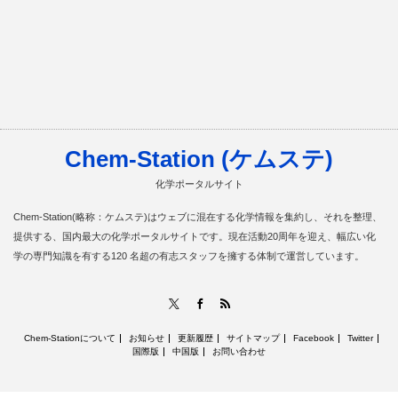
Chem-Station (ケムステ)
化学ポータルサイト
Chem-Station(略称：ケムステ)はウェブに混在する化学情報を集約し、それを整理、
提供する、国内最大の化学ポータルサイトです。現在活動20周年を迎え、幅広い化
学の専門知識を有する120 名超の有志スタッフを擁する体制で運営しています。
RSS
X
Facebook
Chem-Stationについて
お知らせ
更新履歴
サイトマップ
Facebook
Twitter
国際版
中国版
お問い合わせ