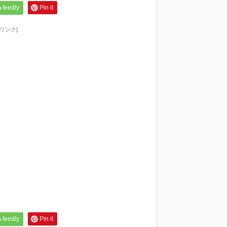
feedly
Pin it
リンク]
feedly
Pin it