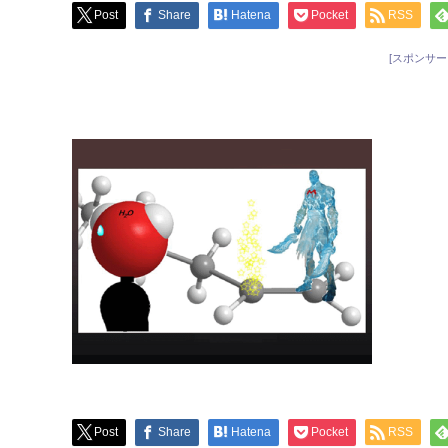
Post
Share
Hatena
Pocket
RSS
[スポンサー
Post
Share
Hatena
Pocket
RSS