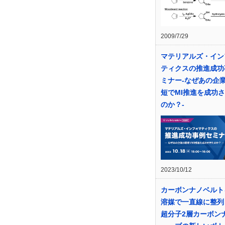
2009/7/29
マテリアルズ・イン
ティクスの推進成功
ミナー-なぜあの企
短でMI推進を成功
のか？-
2023/10/12
カーボンナノベルト
溶媒で一直線に整列！
超分子2層カーボン