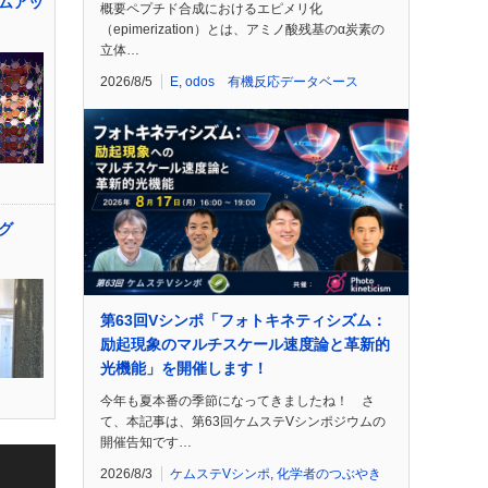
ムアッ
概要ペプチド合成におけるエピメリ化
（epimerization）とは、アミノ酸残基のα炭素の
立体…
2026/8/5
E
,
odos 有機反応データベース
グ
第63回Vシンポ「フォトキネティシズム：
励起現象のマルチスケール速度論と革新的
光機能」を開催します！
今年も夏本番の季節になってきましたね！ さ
て、本記事は、第63回ケムステVシンポジウムの
開催告知です…
2026/8/3
ケムステVシンポ
,
化学者のつぶやき