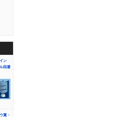
イン
ル回避
ウ賞・