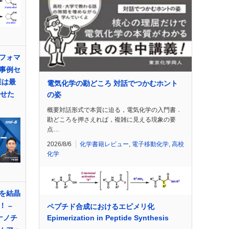
フォマ
事例セ
業は最
電気化学の勘どころ 対話でつかむホント
させた
の姿
概要対話形式で本質に迫る，電気化学の入門書．
勘どころを押さえれば，複雑に見える現象の要
点…
2026/8/6
化学書籍レビュー
,
電子移動化学
,
高校
化学
を結晶
 –
ペプチド合成におけるエピメリ化
Epimerization in Peptide Synthesis
ナノチ