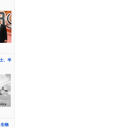
士、半
 生物