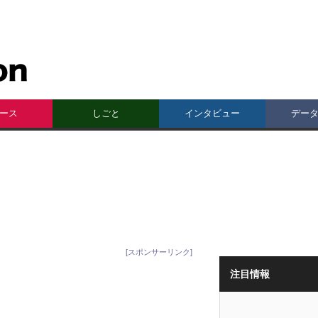
ース
しごと
インタビュー
デー
[スポンサーリンク]
注目情報