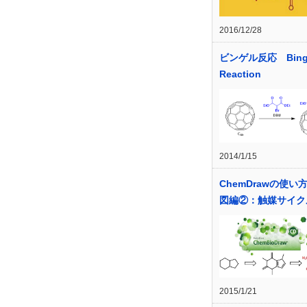
2016/12/28
ビンゲル反応 Bing
Reaction
2014/1/15
ChemDrawの使い
図編②：触媒サイク
2015/1/21