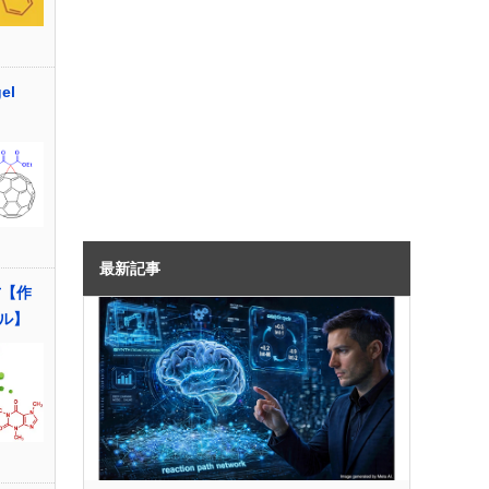
el
最新記事
方【作
ル】