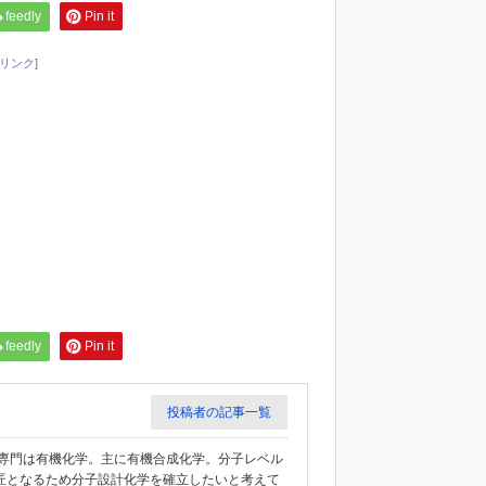
feedly
Pin it
リンク]
feedly
Pin it
投稿者の記事一覧
教授。専門は有機化学。主に有機合成化学。分子レベル
匠となるため分子設計化学を確立したいと考えて