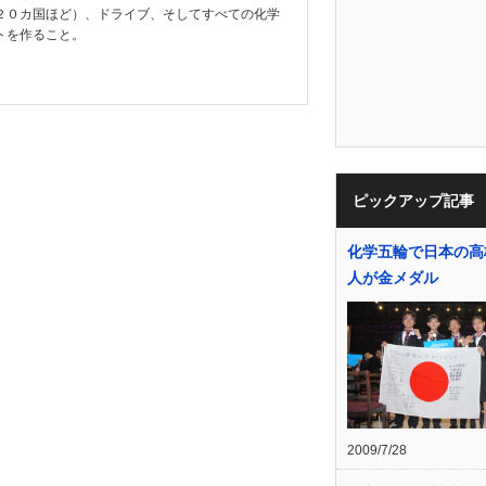
２０カ国ほど）、ドライブ、そしてすべての化学
トを作ること。
ピックアップ記事
化学五輪で日本の高
人が金メダル
2009/7/28