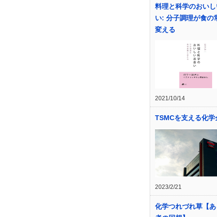
料理と科学のおいし
い: 分子調理が食の
変える
2021/10/14
TSMCを支える化学
2023/2/21
化学つれづれ草【あ