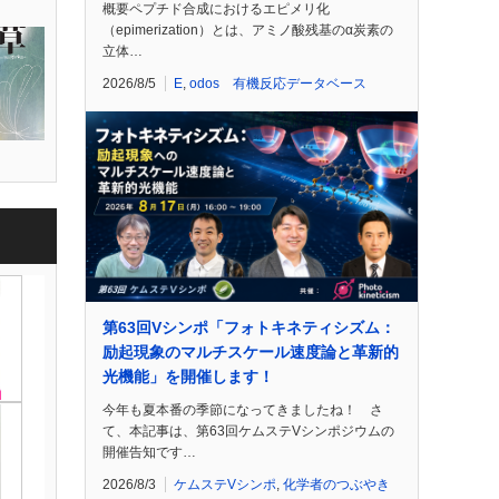
概要ペプチド合成におけるエピメリ化
（epimerization）とは、アミノ酸残基のα炭素の
立体…
2026/8/5
E
,
odos 有機反応データベース
第63回Vシンポ「フォトキネティシズム：
励起現象のマルチスケール速度論と革新的
光機能」を開催します！
今年も夏本番の季節になってきましたね！ さ
て、本記事は、第63回ケムステVシンポジウムの
開催告知です…
2026/8/3
ケムステVシンポ
,
化学者のつぶやき