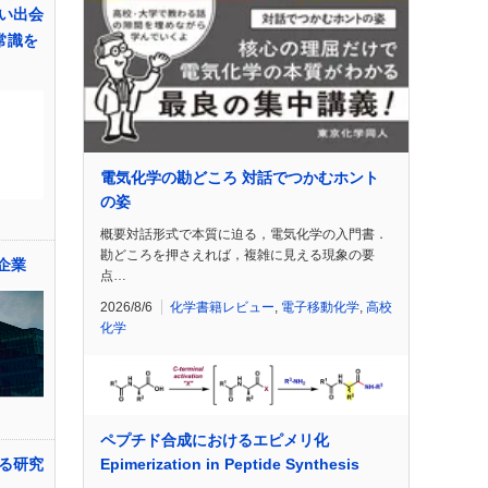
い出会
常識を
電気化学の勘どころ 対話でつかむホント
の姿
概要対話形式で本質に迫る，電気化学の入門書．
勘どころを押さえれば，複雑に見える現象の要
企業
点…
2026/8/6
化学書籍レビュー
,
電子移動化学
,
高校
化学
ペプチド合成におけるエピメリ化
Epimerization in Peptide Synthesis
る研究