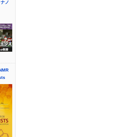
とナノ
 NMR
sts