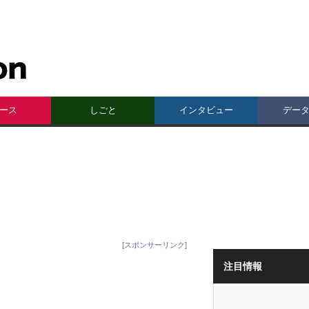
ース
しごと
インタビュー
デー
[スポンサーリンク]
注目情報