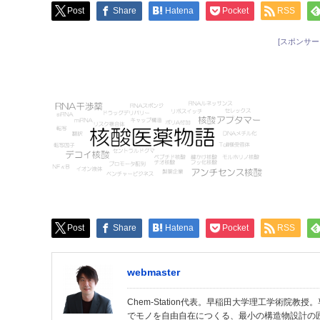
Post
Share
Hatena
Pocket
RSS
[スポンサー
Post
Share
Hatena
Pocket
RSS
webmaster
Chem-Station代表。早稲田大学理工学術院
でモノを自由自在につくる、最小の構造物設計の