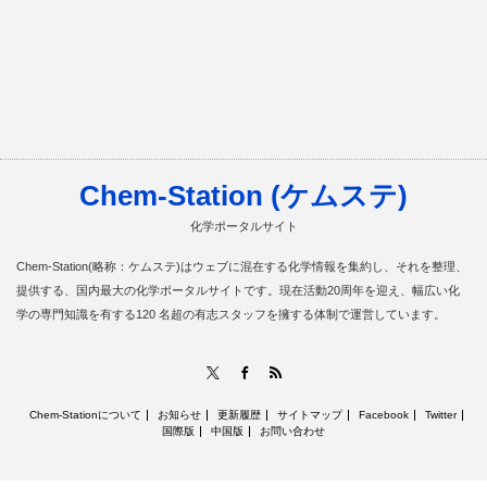
Chem-Station (ケムステ)
化学ポータルサイト
Chem-Station(略称：ケムステ)はウェブに混在する化学情報を集約し、それを整理、
提供する、国内最大の化学ポータルサイトです。現在活動20周年を迎え、幅広い化
学の専門知識を有する120 名超の有志スタッフを擁する体制で運営しています。
RSS
X
Facebook
Chem-Stationについて
お知らせ
更新履歴
サイトマップ
Facebook
Twitter
国際版
中国版
お問い合わせ