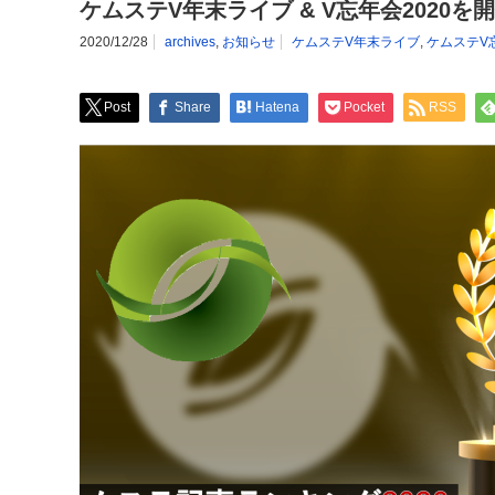
ケムステV年末ライブ & V忘年会2020を
2020/12/28
archives
,
お知らせ
ケムステV年末ライブ
,
ケムステV
Post
Share
Hatena
Pocket
RSS