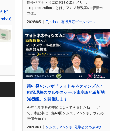
概要ペプチド合成におけるエピメリ化
（epimerization）とは、アミノ酸残基のα炭素の
ミビ
立体…
mivir)
2026/8/5
E
,
odos 有機反応データベース
第63回Vシンポ「フォトキネティシズム：
励起現象のマルチスケール速度論と革新的
光機能」を開催します！
今年も夏本番の季節になってきましたね！ さ
て、本記事は、第63回ケムステVシンポジウムの
開催告知です…
2026/8/3
ケムステVシンポ
,
化学者のつぶやき