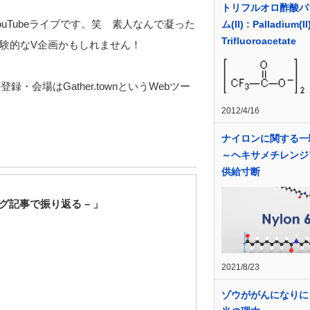
トリフルオロ酢酸パ
uTubeライブです。笑 素人なんで凝った
ム(II) : Palladium(II
Trifluoroacetate
験的なV企画かもしれません！
・会場はGather.townというWebツー
2012/4/16
ナイロンに関する
～ヘキサメチレンジ
供給寸断
ログ記事で振り返る –
」
2021/8/23
ゾウががんになりに