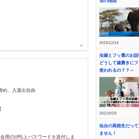
当の理由
2015/12/14
虫歯とフッ素のお話
どうして歯磨きにフ
使われるの？？～
0に中締め、入退出自由
間
2021/5/19
仙台の高校生だって
ません！
に懇親会用のURLとパスワードを送付しま