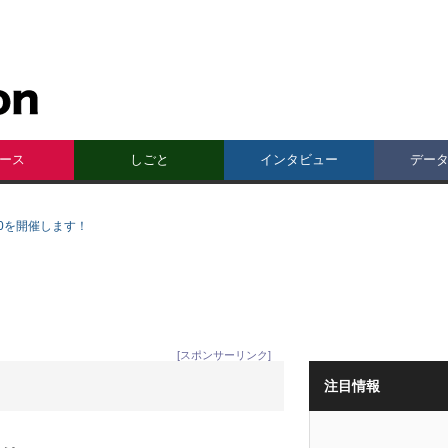
ース
しごと
インタビュー
デー
20を開催します！
[スポンサーリンク]
注目情報