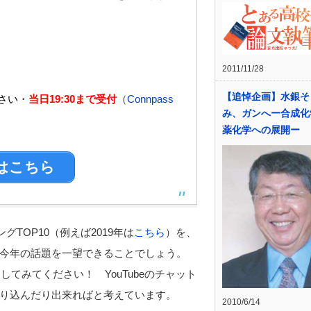
2011/11/28
【追悼企画】水銀そ
さい・
当日19:30まで受付
（
Connpass
み、ガンへー合成化
薬化学への展開ー
はこちら
TOP10（例えば2019年は
こちら
）を、
今年の話題を一望できることでしょう。
してみてください！ YouTubeのチャット
り込んだり出来ればと考えています。
2010/6/14