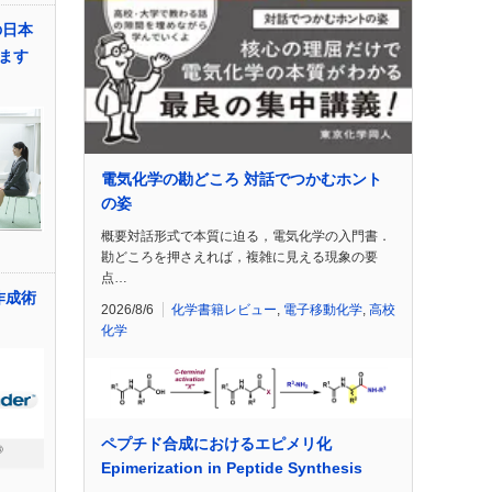
の日本
ます
電気化学の勘どころ 対話でつかむホント
の姿
概要対話形式で本質に迫る，電気化学の入門書．
勘どころを押さえれば，複雑に見える現象の要
点…
作成術
2026/8/6
化学書籍レビュー
,
電子移動化学
,
高校
化学
ペプチド合成におけるエピメリ化
Epimerization in Peptide Synthesis