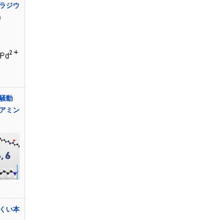
ラジウ
)
一騒動
アミン
くい本