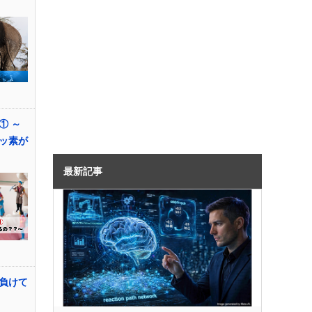
① ～
ッ素が
最新記事
負けて