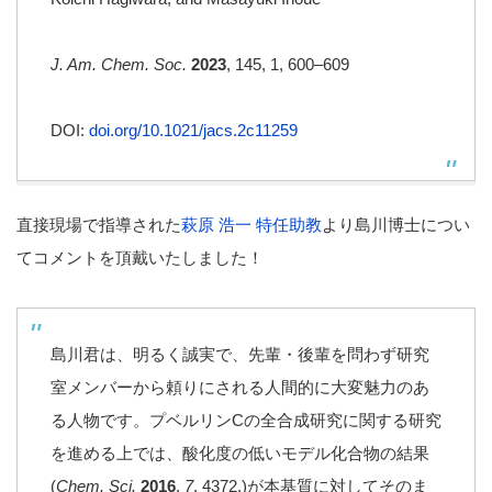
J. Am. Chem. Soc.
2023
, 145
, 1
, 600–609
DOI:
doi.org/10.1021/jacs.2c11259
直接現場で指導された
萩原 浩一 特任助教
より島川博士につい
てコメントを頂戴いたしました！
島川君は、明るく誠実で、先輩・後輩を問わず研究
室メンバーから頼りにされる人間的に大変魅力のあ
る人物です。プベルリンCの全合成研究に関する研究
を進める上では、酸化度の低いモデル化合物の結果
(
Chem. Sci.
2016
,
7
, 4372.)が本基質に対してそのま