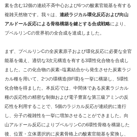
素を含む12個の連続不斉中心および6つの酸素官能基を有する
複雑天然物です。我々は、
連続ラジカル環化反応および向山
アルドール反応による骨格構築を鍵とする合成戦略
により、
プベルリンCの世界初の全合成を達成しました。
まず、プベルリンCの全炭素原子および環化反応に必要な全官
能基を備え、適切な3次元構造を有する3環性化合物を合成し
ました。この化合物の炭素–塩素結合から発生させた炭素ラジ
カル種を用いて、2つの環構造(BF環)を一挙に構築し、5環性
化合物を得ました。本反応では、中間体である炭素ラジカル
種の反応性の精密な制御および電子豊富な第三級アミンの反
応性を利用することで、5個のラジカル反応が連続的に進行
し、分子の複雑性を一挙に増加させることができました。向
山アルドール反応によりプベルリンCの6環性骨格を構築した
後、位置・立体選択的に炭素骨格上の酸素官能基を変換し、