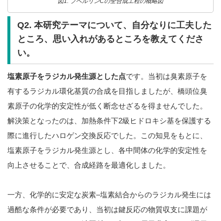
図1. プベルリンCの全合成工程の概略図
Q2. 本研究テーマについて、自分なりに工夫した
ところ、思い入れがあるところを教えてくださ
い。
塩素原子をラジカル発生源とした点
です。当初は臭素原子を
有するラジカル環化基質の合成を目指しましたが、橋頭位臭
素原子の化学的安定性が低く断念せざるを得ませんでした。
解決策となったのは、加熱条件下2級ヒドロキシ基を保護する
際に進行したハロゲン交換反応でした。この知見をもとに、
塩素原子をラジカル発生源とし、各中間体の化学的安定性を
向上させることで、合成経路を最適化しました。
一方、化学的に安定な炭素–塩素結合からのラジカル発生には
過酷な条件が必要であり、当初は鍵反応の物質収支に課題が