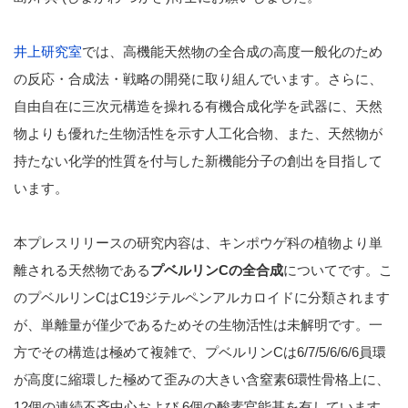
井上研究室
では、高機能天然物の全合成の高度一般化のため
の反応・合成法・戦略の開発に取り組んでいます。さらに、
自由自在に三次元構造を操れる有機合成化学を武器に、天
然
物よりも優れた生物活性を示す人工化合物、また、
天然物が
持たない化学的性質を付与した新機能分子の創出を目指し
て
います。
本プレスリリースの研究内容は、キンポウゲ科の植物より単
離される天然物である
プベルリンCの全合成
についてです。こ
のプベルリンCはC19ジテルペンアルカロイドに分類されます
が、単離量が僅少であるためその生物活性は未解明です。一
方でその構造は極めて複雑で、プベルリンCは6/7/5/6/6/6員環
が高度に縮環した極めて歪みの大きい含窒素6環性骨格上に、
12個の連続不斉中心および 6個の酸素官能基を有しています。