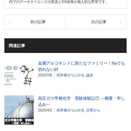
内でのデータサイエンスの普及とDX促進が個人的な野望です。
前の記事
次の記事
関連記事
金属アルコキシドに新たなファミリー！Naでも
切れない絆
2022/7/6
化学者のつぶやき
,
論文
高圧ガス甲種化学 受験体験記① ～概要・申し
込み～
2015/4/3
化学者のつぶやき
,
日常から