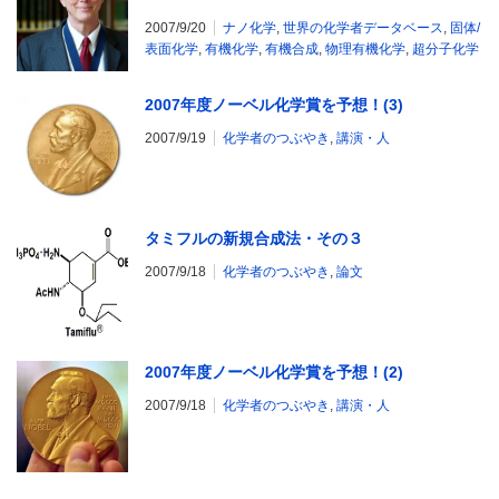
2007/9/20
ナノ化学
,
世界の化学者データベース
,
固体/
表面化学
,
有機化学
,
有機合成
,
物理有機化学
,
超分子化学
2007年度ノーベル化学賞を予想！(3)
2007/9/19
化学者のつぶやき
,
講演・人
タミフルの新規合成法・その３
2007/9/18
化学者のつぶやき
,
論文
2007年度ノーベル化学賞を予想！(2)
2007/9/18
化学者のつぶやき
,
講演・人