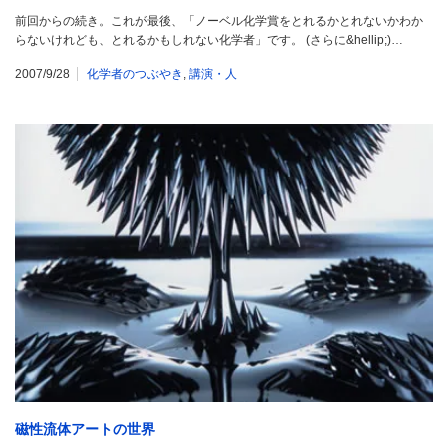
前回からの続き。これが最後、「ノーベル化学賞をとれるかとれないかわか
らないけれども、とれるかもしれない化学者」です。 (さらに&hellip;)…
2007/9/28
化学者のつぶやき
,
講演・人
磁性流体アートの世界