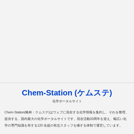
Chem-Station (ケムステ)
化学ポータルサイト
Chem-Station(略称：ケムステ)はウェブに混在する化学情報を集約し、それを整理、
提供する、国内最大の化学ポータルサイトです。現在活動20周年を迎え、幅広い化
学の専門知識を有する120 名超の有志スタッフを擁する体制で運営しています。