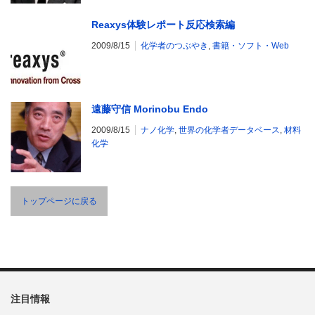
Reaxys体験レポート反応検索編
2009/8/15
化学者のつぶやき
,
書籍・ソフト・Web
遠藤守信 Morinobu Endo
2009/8/15
ナノ化学
,
世界の化学者データベース
,
材料
化学
トップページに戻る
注目情報