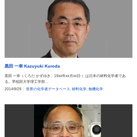
黒田 一幸 Kazuyuki Kuroda
黒田 一幸（くろだ かずゆき、19xx年xx月xx日-）は日本の材料化学者であ
る。早稲田大学理工学部…
2014/9/29
世界の化学者データベース
,
材料化学
,
無機化学