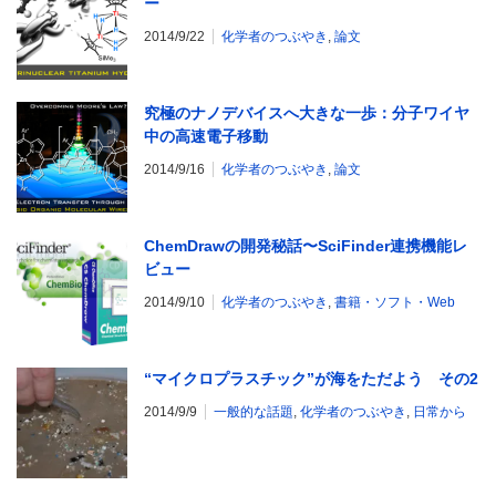
ー
2014/9/22
化学者のつぶやき
,
論文
究極のナノデバイスへ大きな一歩：分子ワイヤ
中の高速電子移動
2014/9/16
化学者のつぶやき
,
論文
ChemDrawの開発秘話〜SciFinder連携機能レ
ビュー
2014/9/10
化学者のつぶやき
,
書籍・ソフト・Web
“マイクロプラスチック”が海をただよう その2
2014/9/9
一般的な話題
,
化学者のつぶやき
,
日常から