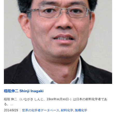
稲垣伸二 Shinji Inagaki
稲垣 伸二 （いながき しんじ、19xx年xx月xx日-）は日本の材料化学者であ
る。…
2014/9/29
世界の化学者データベース
,
材料化学
,
無機化学