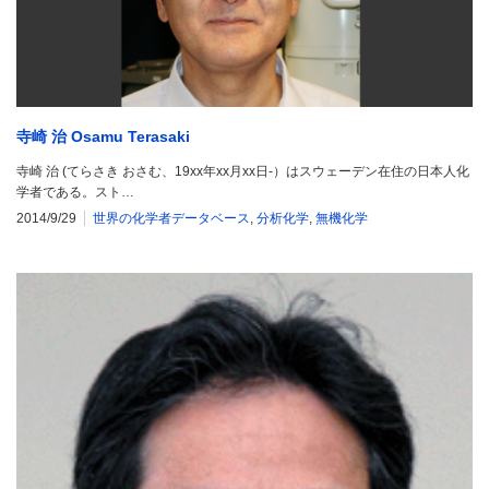
寺崎 治 Osamu Terasaki
寺崎 治 (てらさき おさむ、19xx年xx月xx日-）はスウェーデン在住の日本人化
学者である。スト…
2014/9/29
世界の化学者データベース
,
分析化学
,
無機化学