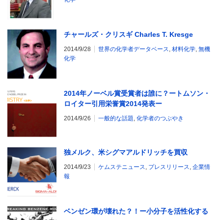
チャールズ・クリスギ Charles T. Kresge
2014/9/28
世界の化学者データベース
,
材料化学
,
無機
化学
2014年ノーベル賞受賞者は誰に？ートムソン・
ロイター引用栄誉賞2014発表ー
2014/9/26
一般的な話題
,
化学者のつぶやき
独メルク、米シグマアルドリッチを買収
2014/9/23
ケムステニュース
,
プレスリリース
,
企業情
報
ベンゼン環が壊れた？！ー小分子を活性化する