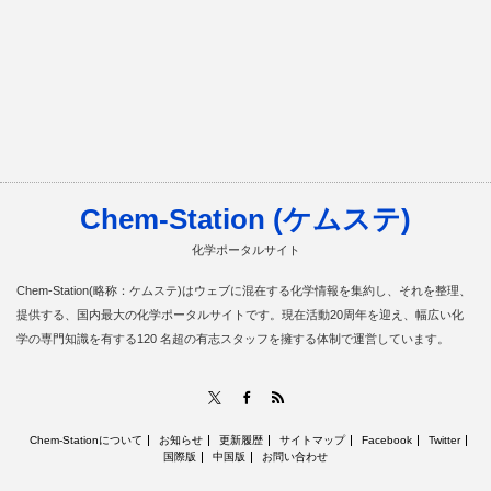
Chem-Station (ケムステ)
化学ポータルサイト
Chem-Station(略称：ケムステ)はウェブに混在する化学情報を集約し、それを整理、
提供する、国内最大の化学ポータルサイトです。現在活動20周年を迎え、幅広い化
学の専門知識を有する120 名超の有志スタッフを擁する体制で運営しています。
RSS
X
Facebook
Chem-Stationについて
お知らせ
更新履歴
サイトマップ
Facebook
Twitter
国際版
中国版
お問い合わせ