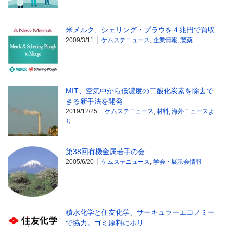
米メルク、シェリング・プラウを４兆円で買収
2009/3/11
ケムステニュース
,
企業情報
,
製薬
MIT、空気中から低濃度の二酸化炭素を除去で
きる新手法を開発
2019/12/25
ケムステニュース
,
材料
,
海外ニュースよ
り
第38回有機金属若手の会
2005/6/20
ケムステニュース
,
学会・展示会情報
積水化学と住友化学、サーキュラーエコノミー
で協力。ゴミ原料にポリ…