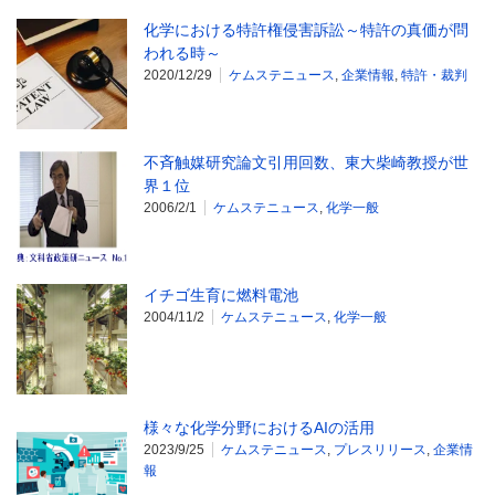
化学における特許権侵害訴訟～特許の真価が問
われる時～
2020/12/29
ケムステニュース
,
企業情報
,
特許・裁判
不斉触媒研究論文引用回数、東大柴崎教授が世
界１位
2006/2/1
ケムステニュース
,
化学一般
イチゴ生育に燃料電池
2004/11/2
ケムステニュース
,
化学一般
様々な化学分野におけるAIの活用
2023/9/25
ケムステニュース
,
プレスリリース
,
企業情
報