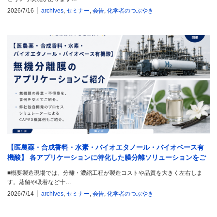
2026/7/16
archives
,
セミナー
,
会告
,
化学者のつぶやき
【医農薬・合成香料・水素・バイオエタノール・バイオベース有
機酸】 各アプリケーションに特化した膜分離ソリューションをご
紹介 ～省エネ・CO2排出削減・品質改良～
■概要製造現場では、分離・濃縮工程が製造コストや品質を大きく左右しま
す。蒸留や吸着など十…
2026/7/14
archives
,
セミナー
,
会告
,
化学者のつぶやき