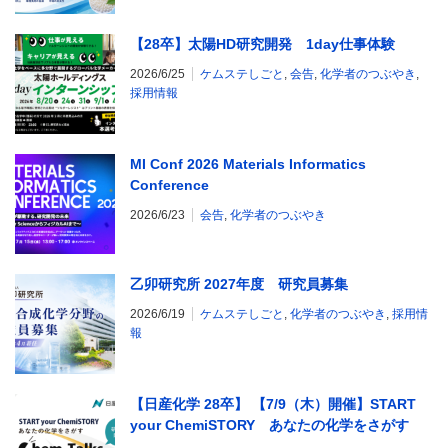
【28卒】太陽HD研究開発 1day仕事体験
2026/6/25
ケムステしごと
,
会告
,
化学者のつぶやき
,
採用情報
MI Conf 2026 Materials Informatics
Conference
2026/6/23
会告
,
化学者のつぶやき
乙卯研究所 2027年度 研究員募集
2026/6/19
ケムステしごと
,
化学者のつぶやき
,
採用情
報
【日産化学 28卒】 【7/9（木）開催】START
your ChemiSTORY あなたの化学をさがす
研究職限定 Chem-Talks オンライン大座談