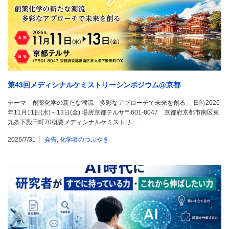
第43回メディシナルケミストリーシンポジウム@京都
テーマ「創薬化学の新たな潮流 多彩なアプローチで未来を創る」 日時2026
年11月11日(水)～13日(金) 場所京都テルサ〒601-8047 京都府京都市南区東
九条下殿田町70概要メディシナルケミストリ…
2026/7/31
会告
,
化学者のつぶやき