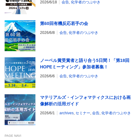
2026/6/18
会告
,
化学者のつぶやき
会
第60回有機反応若手の会
2026/6/8
会告
,
化学者のつぶやき
ノーベル賞受賞者と語り合う5日間！「第18回
HOPEミーティング」参加者募集！
2026/6/6
会告
,
化学者のつぶやき
マテリアルズ・インフォマティクスにおける画
像解析の活用ガイド
2026/6/1
archives
,
セミナー
,
会告
,
化学者のつぶやき
PAGE NAVI