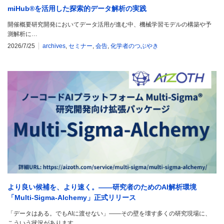
miHub®を活用した探索的データ解析の実践
開催概要研究開発においてデータ活用が進む中、機械学習モデルの構築や予
測解析に…
2026/7/25
archives
,
セミナー
,
会告
,
化学者のつぶやき
より良い候補を、より速く。——研究者のためのAI解析環境
「Multi-Sigma-Alchemy」正式リリース
「データはある。でもAIに渡せない」——その壁を壊す多くの研究現場に、
こういう状況があります…