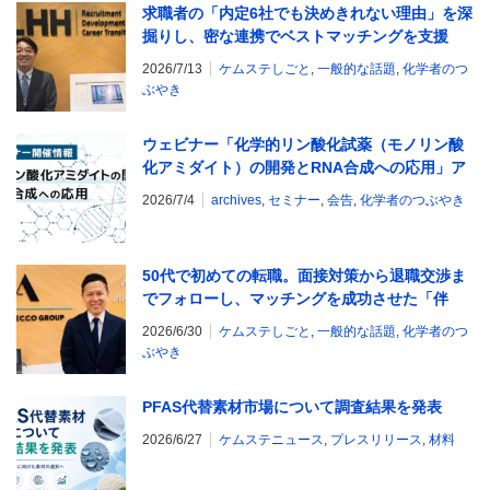
求職者の「内定6社でも決めきれない理由」を深
掘りし、密な連携でベストマッチングを支援
2026/7/13
ケムステしごと
,
一般的な話題
,
化学者のつ
ぶやき
ウェビナー「化学的リン酸化試薬（モノリン酸
化アミダイト）の開発とRNA合成への応用」ア
ーカイブ配信中！ 【富士フイルム和光純薬】
2026/7/4
archives
,
セミナー
,
会告
,
化学者のつぶやき
50代で初めての転職。面接対策から退職交渉ま
でフォローし、マッチングを成功させた「伴
走」の重要性
2026/6/30
ケムステしごと
,
一般的な話題
,
化学者のつ
ぶやき
PFAS代替素材市場について調査結果を発表
2026/6/27
ケムステニュース
,
プレスリリース
,
材料