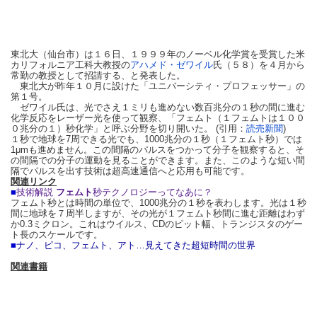
東北大（仙台市）は１６日、１９９９年のノーベル化学賞を受賞した米
カリフォルニア工科大教授の
アハメド・ゼワイル
氏（５８）を４月から
常勤の教授として招請する、と発表した。
東北大が昨年１０月に設けた「ユニバーシティ・プロフェッサー」の
第１号。
ゼワイル氏は、光でさえ１ミリも進めない数百兆分の１秒の間に進む
化学反応をレーザー光を使って観察、「フェムト（１フェムトは１００
０兆分の１）秒化学」と呼ぶ分野を切り開いた。 (引用：
読売新聞
)
１秒で地球を7周できる光でも、1000兆分の１秒（１フェムト秒）では
1μmも進めません。この間隔のパルスをつかって分子を観察すると、そ
の間隔での分子の運動を見ることができま
す。また、このような短い間
隔でパルスを出す技術は超高速通信へと応用も可能です。
関連リンク
■
技術解説
フェムト
秒テクノロジーってなあに？
フェムト秒とは時間の単位で、1000兆分の１秒を表わします。光は１秒
間に地球を７周半しますが、その光が１フェムト秒間に進む距離はわず
か0.3ミクロン。これはウイルス、CDのピット幅、トランジスタのゲー
ト長のスケールです。
■
ナノ、ピコ、フェムト、アト…見えてきた超短時間の世界
関
連書籍