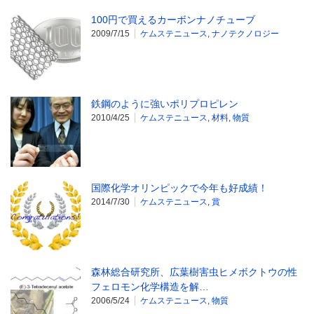
100円で買えるカーボンナノチューブ
2009/7/15
ケムステニュース
,
ナノテクノロジー
鉄鋼のように強いポリプロピレン
2010/4/25
ケムステニュース
,
材料
,
物質
国際化学オリンピックで今年も好成績！
2014/7/30
ケムステニュース
,
賞
森林総合研究所、広葉樹害虫ヒメボクトウの性
フェロモン化学構造を解…
2006/5/24
ケムステニュース
,
物質