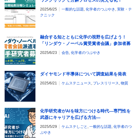
ワンクリックで分解プロセスの見える化！
2025/6/25
一般的な話題
,
化学者のつぶやき
,
実験・テ
クニック
融合する知とともに化学の視野を広げよう！
「リンダウ・ノーベル賞受賞者会議」参加者募
集中！
2025/6/23
会告
,
化学者のつぶやき
ダイヤモンド半導体について調査結果を発表
2025/6/21
ケムステニュース
,
プレスリリース
,
物質
化学研究者がAIを味方につける時代―専門性を
武器にキャリアを広げる方法―
2025/5/29
ケムステしごと
,
一般的な話題
,
化学者のつ
ぶやき