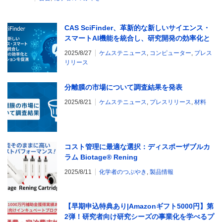
CAS SciFinder、革新的な新しいサイエンス・
スマートAI機能を統合し、研究開発の効率化と
イノベーションを促進
2025/8/27
ケムステニュース
,
コンピューター
,
プレス
リリース
分離膜の市場について調査結果を発表
2025/8/21
ケムステニュース
,
プレスリリース
,
材料
コスト管理に最適な選択：ディスポーザブルカ
ラム Biotage® Rening
2025/8/11
化学者のつぶやき
,
製品情報
【早期申込特典あり|Amazonギフト5000円】第
2弾！研究者向け研究シーズの事業化を学べるプ