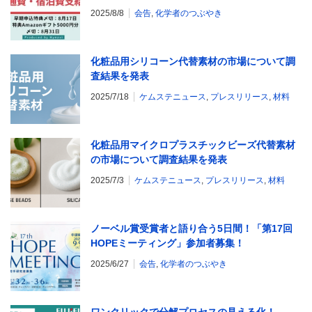
ログラムの応募を受付中 ★交通費・宿泊費補
2025/8/8
会告
,
化学者のつぶやき
助あり
化粧品用シリコーン代替素材の市場について調
査結果を発表
2025/7/18
ケムステニュース
,
プレスリリース
,
材料
化粧品用マイクロプラスチックビーズ代替素材
の市場について調査結果を発表
2025/7/3
ケムステニュース
,
プレスリリース
,
材料
ノーベル賞受賞者と語り合う5日間！「第17回
HOPEミーティング」参加者募集！
2025/6/27
会告
,
化学者のつぶやき