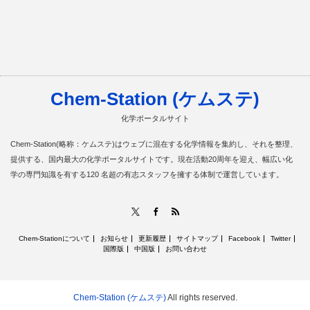
Chem-Station (ケムステ)
化学ポータルサイト
Chem-Station(略称：ケムステ)はウェブに混在する化学情報を集約し、それを整理、
提供する、国内最大の化学ポータルサイトです。現在活動20周年を迎え、幅広い化
学の専門知識を有する120 名超の有志スタッフを擁する体制で運営しています。
RSS
X
Facebook
Chem-Stationについて
お知らせ
更新履歴
サイトマップ
Facebook
Twitter
国際版
中国版
お問い合わせ
Chem-Station (ケムステ)
All rights reserved.