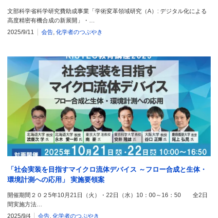
文部科学省科学研究費助成事業「学術変革領域研究（A）: デジタル化による
高度精密有機合成の新展開」・…
2025/9/11
会告
,
化学者のつぶやき
「社会実装を目指すマイクロ流体デバイス ～フロー合成と生体・
環境計測への応用」 実施要領案
開催期間２０２5年10月21日（火）・22日（水）10：00～16：50 全2日
間実施方法…
2025/9/4
会告
,
化学者のつぶやき