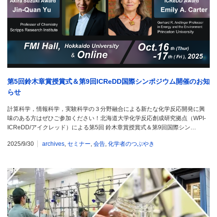
第5回鈴木章賞授賞式＆第9回ICReDD国際シンポジウム開催のお知
らせ
計算科学，情報科学，実験科学の３分野融合による新たな化学反応開発に興
味のある方はぜひご参加ください！北海道大学化学反応創成研究拠点（WPI-
ICReDD/アイクレッド）による第5回 鈴木章賞授賞式＆第9回国際シン…
2025/9/30
archives
,
セミナー
,
会告
,
化学者のつぶやき