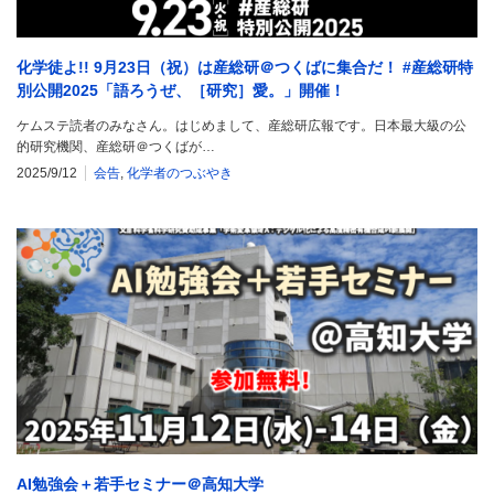
化学徒よ!! 9月23日（祝）は産総研＠つくばに集合だ！ #産総研特
別公開2025「語ろうぜ、［研究］愛。」開催！
ケムステ読者のみなさん。はじめまして、産総研広報です。日本最大級の公
的研究機関、産総研＠つくばが…
2025/9/12
会告
,
化学者のつぶやき
AI勉強会＋若手セミナー＠高知大学