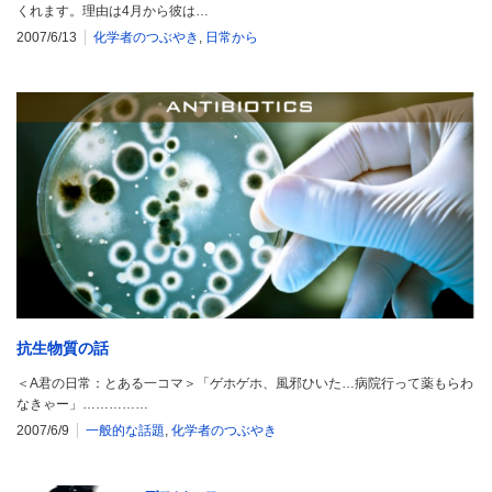
くれます。理由は4月から彼は…
2007/6/13
化学者のつぶやき
,
日常から
抗生物質の話
＜A君の日常：とある一コマ＞「ゲホゲホ、風邪ひいた…病院行って薬もらわ
なきゃー」……………
2007/6/9
一般的な話題
,
化学者のつぶやき