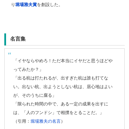
り
堀場雅夫賞
を創設した。
名言集
「イヤならやめろ！ただ本当にイヤだと思うほどや
ってみたか？」
「出る杭は打たれるが、出すぎた杭は誰も打てな
い。出ない杭、出ようとしない杭は、居心地はよい
が、そのうちに腐る」
「限られた時間の中で、ある一定の成果を出すに
は、「人のフンドシ」で相撲をとることだ。」
（引用：
堀場雅夫の名言
）