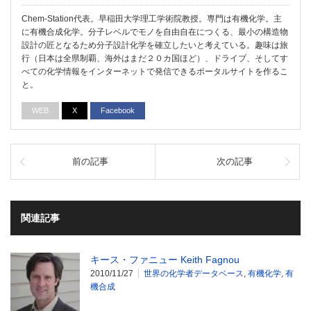
Chem-Station代表。早稲田大学理工学術院教授。専門は有機化学。主
に有機合成化学。分子レベルでモノを自由自在につくる、最小の構造物
設計の匠となるため分子設計化学を確立したいと考えている。趣味は旅
行（日本は全県制覇、海外はまだ２０カ国ほど）、ドライブ、そしてす
べての化学情報をインターネットで発信できるポータルサイトを作るこ
と。
WEB
X
Facebook
前の記事
次の記事
関連記事
キース・ファニュー Keith Fagnou
2010/11/27
世界の化学者データベース
,
有機化学
,
有
機合成