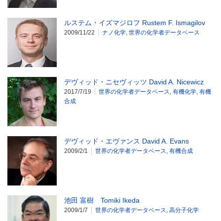
ルステム・イズマジロフ Rustem F. Ismagilov
2009/11/22
ナノ化学
,
世界の化学者データベース
デヴィッド・ニセヴィッツ David A. Nicewicz
2017/7/19
世界の化学者データベース
,
有機化学
,
有機
合成
デヴィッド・エヴァンス David A. Evans
2009/2/1
世界の化学者データベース
,
有機合成
池田 富樹 Tomiki Ikeda
2009/1/7
世界の化学者データベース
,
高分子化学