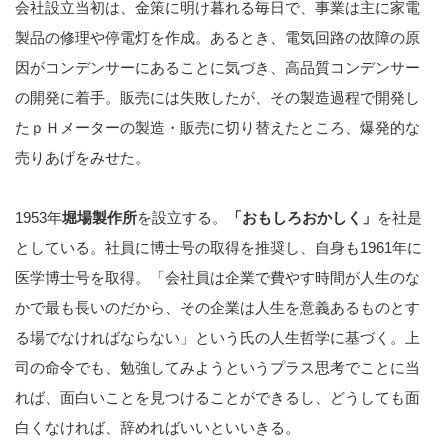
会社設立当初は、金策に明け暮れる毎日で、事業は主に家電
製品の修理や停電灯を作成。あるとき、電気回路の故障の原
因がコンデンサーにあることに気づき、高品質コンデンサー
の開発に着手。販売には失敗したが、その製造過程で開発し
たｐＨメーターの製造・販売に切り替えたところ、爆発的な
売りあげをみせた。
1953年
堀場製作所
を設立する。
「おもしろおかしく」
を社是
としている。社員に博士号の取得を推奨し、自身も1961年に
医学博士号を取得。「会社員は企業で費やす時間が人生のな
かで最も長いのだから、その企業は人生を意義あるものとす
る場でなければならない」という氏の人生哲学に基づく。上
司の命令でも、勉強してみようというプラス思考でことに当
れば、面白いことを見つけることができるし、どうしても面
白くなければ、辞めればいいといいきる。