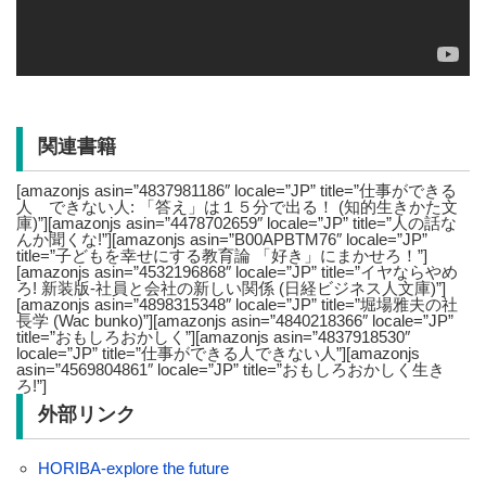
関連書籍
[amazonjs asin=”4837981186″ locale=”JP” title=”仕事ができる
人 できない人: 「答え」は１５分で出る！ (知的生きかた文
庫)”][amazonjs asin=”4478702659″ locale=”JP” title=”人の話な
んか聞くな!”][amazonjs asin=”B00APBTM76″ locale=”JP”
title=”子どもを幸せにする教育論 「好き」にまかせろ！”]
[amazonjs asin=”4532196868″ locale=”JP” title=”イヤならやめ
ろ! 新装版-社員と会社の新しい関係 (日経ビジネス人文庫)”]
[amazonjs asin=”4898315348″ locale=”JP” title=”堀場雅夫の社
長学 (Wac bunko)”][amazonjs asin=”4840218366″ locale=”JP”
title=”おもしろおかしく”][amazonjs asin=”4837918530″
locale=”JP” title=”仕事ができる人できない人”][amazonjs
asin=”4569804861″ locale=”JP” title=”おもしろおかしく生き
ろ!”]
外部リンク
HORIBA-explore the future