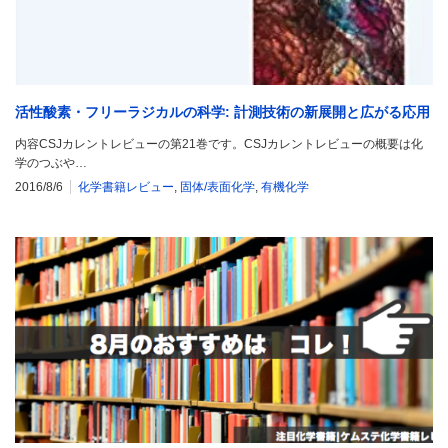
活性酸素・フリーラジカルの科学: 計測技術の新展開と広がる応用
内容CSJカレントレビューの第21巻です。CSJカレントレビューの概要は化
学のつぶや…
2016/8/6
化学書籍レビュー
,
固体/表面化学
,
有機化学