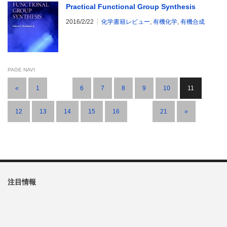
Practical Functional Group Synthesis
2016/2/22
化学書籍レビュー
,
有機化学
,
有機合成
PAGE NAVI
«
1
…
6
7
8
9
10
11
12
13
14
15
16
…
21
»
注目情報