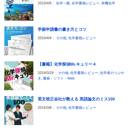
2016/4/5
化学一般
,
化学書籍レビュー
,
有機化学
学振申請書の書き方とコツ
2016/4/4
その他
,
化学書籍レビュー
【書籍】化学探偵Mr.キュリー４
2016/3/29
その他
,
化学書籍レビュー
,
化学者のつぶや
き
,
書籍・ソフト・Web
英文校正会社が教える 英語論文のミス100
2016/3/8
その他
,
化学書籍レビュー