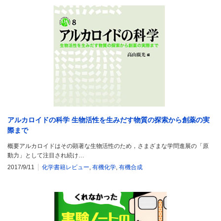
アルカロイドの科学 生物活性を生みだす物質の探索から創薬の実
際まで
概要アルカロイドはその顕著な生物活性のため，さまざまな学問進展の「原
動力」として注目され続け…
2017/9/11
化学書籍レビュー
,
有機化学
,
有機合成