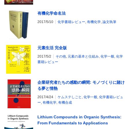
有機化学命名法
2017/5/10
化学書籍レビュー
,
有機化学
,
論文執筆
元素生活 完全版
2017/5/2
その他
,
元素の基本と仕組み
,
化学一般
,
化学
書籍レビュー
企業研究者たちの感動の瞬間: モノづくりに賭け
る夢と情熱
2017/4/24
ケムステしごと
,
化学一般
,
化学書籍レビュ
ー
,
有機化学
,
有機合成
Lithium Compounds in Organic Synthesis:
From Fundamentals to Applications