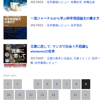
2017/4/23
化学書籍レビュー
,
有機化学
,
有機合成
一流ジャーナルから学ぶ科学英語論文の書き方
2017/4/21
化学書籍レビュー
,
化学英語
元素に恋して: マンガで出会う不思議な
elementsの世界
2017/4/20
元素の基本と仕組み
,
元素トピック
,
化学一
般
,
化学書籍レビュー
PAGE NAVI
«
1
…
4
5
6
7
8
9
10
11
12
13
14
…
21
»