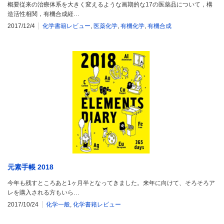
概要従来の治療体系を大きく変えるような画期的な17の医薬品について，構
造活性相関，有機合成経…
2017/12/4
化学書籍レビュー
,
医薬化学
,
有機化学
,
有機合成
元素手帳 2018
今年も残すところあと1ヶ月半となってきました。来年に向けて、そろそろア
レを購入される方もいら…
2017/10/24
化学一般
,
化学書籍レビュー