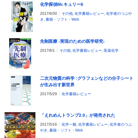
化学探偵Mr.キュリー6
2017/6/30
その他
,
化学書籍レビュー
,
化学者のつぶや
き
,
書籍・ソフト・Web
先制医療 -実現のための医学研究-
2017/6/1
その他
,
化学書籍レビュー
,
医薬化学
二次元物質の科学 :グラフェンなどの分子シート
が生み出す新世界
2017/5/29
化学書籍レビュー
「えれめんトランプ2.0」が発売された
2017/5/16
化学一般
,
化学書籍レビュー
,
化学者のつぶ
やき
,
書籍・ソフト・Web