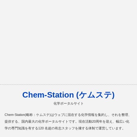
Chem-Station (ケムステ)
化学ポータルサイト
Chem-Station(略称：ケムステ)はウェブに混在する化学情報を集約し、それを整理、
提供する、国内最大の化学ポータルサイトです。現在活動20周年を迎え、幅広い化
学の専門知識を有する120 名超の有志スタッフを擁する体制で運営しています。