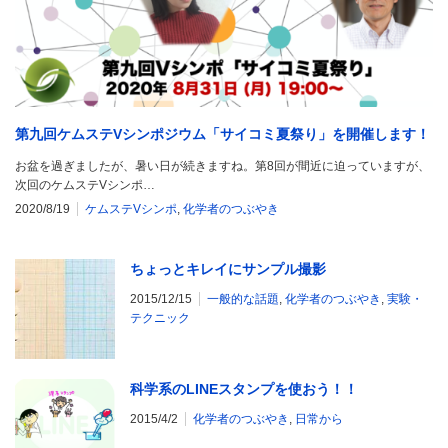
第九回ケムステVシンポジウム「サイコミ夏祭り」を開催します！
お盆を過ぎましたが、暑い日が続きますね。第8回が間近に迫っていますが、
次回のケムステVシンポ…
2020/8/19
ケムステVシンポ
,
化学者のつぶやき
ちょっとキレイにサンプル撮影
2015/12/15
一般的な話題
,
化学者のつぶやき
,
実験・
テクニック
科学系のLINEスタンプを使おう！！
2015/4/2
化学者のつぶやき
,
日常から