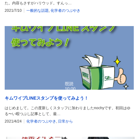
た。内容もさすがハリウッド。すんっ…
2021/7/10
一般的な話題
,
化学者のつぶやき
キムワイプLINEスタンプを使ってみよう！
はじめまして。この度新しくスタッフに加わりましたnochyです。初回はゆ
る〜い暇つぶし記事として、最…
2021/4/24
化学者のつぶやき
,
日常から