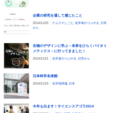
企業の研究を通して感じたこと
2014/11/25
ケムステしごと
,
化学者のつぶやき
,
日常
から
生物のデザインに学ぶ－未来をひらくバイオミ
メティクス－に行ってきました！
2014/11/21
化学者のつぶやき
,
日常から
日本科学未来館
2014/11/10
化学地球儀
,
日本
今年も出ます！サイエンスアゴラ2014