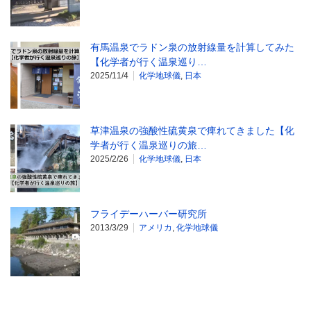
有馬温泉でラドン泉の放射線量を計算してみた
【化学者が行く温泉巡り…
2025/11/4
化学地球儀
,
日本
草津温泉の強酸性硫黄泉で痺れてきました【化
学者が行く温泉巡りの旅…
2025/2/26
化学地球儀
,
日本
フライデーハーバー研究所
2013/3/29
アメリカ
,
化学地球儀