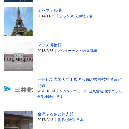
エッフェル塔
2014/11/25
フランス
,
化学地球儀
マッチ博物館
2013/2/28
スウェーデン
,
化学地球儀
三井化学岩国大竹工場の設備が未来技術遺産に
登録
2020/10/24
ケムステニュース
,
企業情報
,
化学コラム
,
化学地球儀
,
日本
金沢ふるさと偉人館
2017/9/18
化学地球儀
,
日本