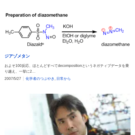
ジアゾメタン
およそ100反応、ほとんどすべてdecompositionというネガティブデータを乗
り越え、一挙に2…
2007/5/27
化学者のつぶやき
,
日常から