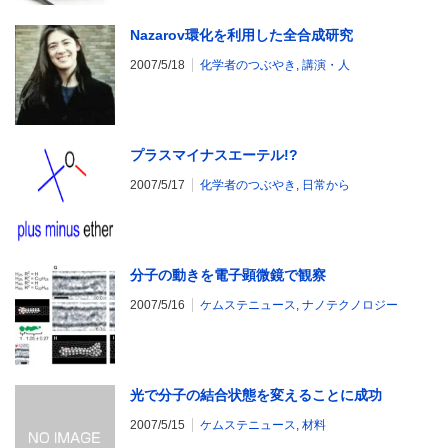
Nazarov環化を利用した全合成研究
2007/5/18
化学者のつぶやき
,
講演・人
プラスマイナスエーテル!?
2007/5/17
化学者のつぶやき
,
日常から
分子の動きを電子顕微鏡で観察
2007/5/16
ケムステニュース
,
ナノテクノロジー
光で分子の結合状態を変えることに成功
2007/5/15
ケムステニュース
,
材料