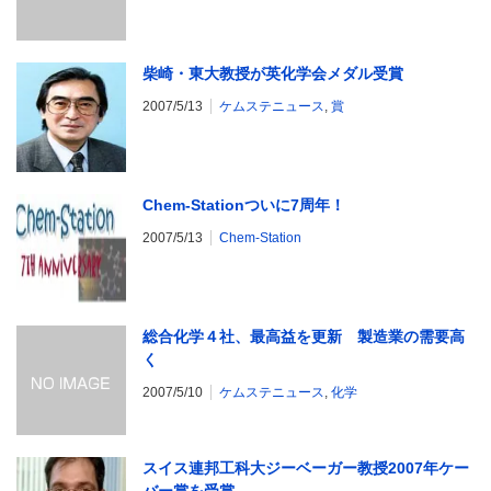
柴崎・東大教授が英化学会メダル受賞
2007/5/13
ケムステニュース
,
賞
Chem-Stationついに7周年！
2007/5/13
Chem-Station
総合化学４社、最高益を更新 製造業の需要高
く
2007/5/10
ケムステニュース
,
化学
スイス連邦工科大ジーベーガー教授2007年ケー
バー賞を受賞