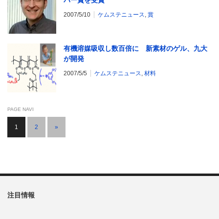
2007/5/10
ケムステニュース
,
賞
有機溶媒吸収し数百倍に 新素材のゲル、九大
が開発
2007/5/5
ケムステニュース
,
材料
PAGE NAVI
1
2
»
注目情報