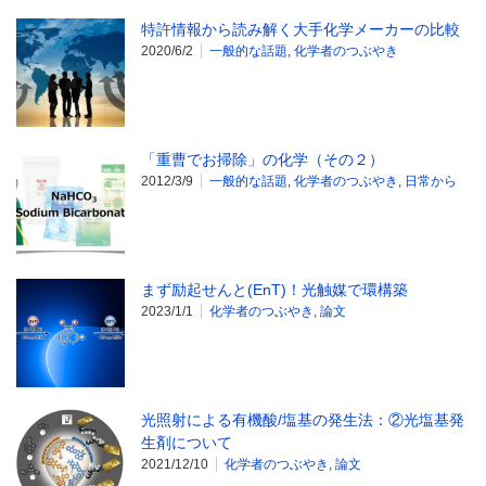
特許情報から読み解く大手化学メーカーの比較
2020/6/2
一般的な話題
,
化学者のつぶやき
「重曹でお掃除」の化学（その２）
2012/3/9
一般的な話題
,
化学者のつぶやき
,
日常から
まず励起せんと(EnT)！光触媒で環構築
2023/1/1
化学者のつぶやき
,
論文
光照射による有機酸/塩基の発生法：②光塩基発
生剤について
2021/12/10
化学者のつぶやき
,
論文