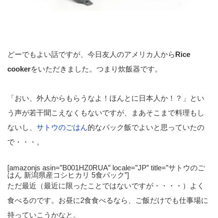
どーでもよい話ですが、今日友人のアメリカ人から
Rice
cooker
をいただきました。つまり炊飯器です。
「おい、外人からもらうなよ！ほんとに日本人か！？」とい
う声が若干聞こえなくもないですが、まあそこまで料理もし
ないし、
サトウのごはん
的なパック飯でよいと思っていたの
で・・・。
[amazonjs asin=”B001HZ0RUA” locale=”JP” title=”サトウのご
はん 新潟県産コシヒカリ 5食パック”]
ただ最近（最近に限ったことではないですが・・・・）よく
食べるのです。お昼に2食食べるなら、ご飯だけでも仕事場に
持っていこうかなと。