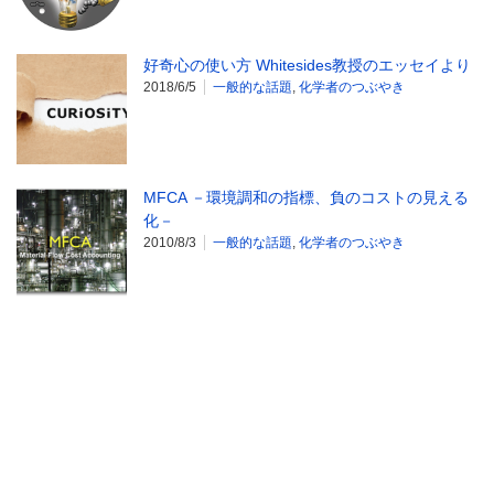
好奇心の使い方 Whitesides教授のエッセイより
2018/6/5
一般的な話題
,
化学者のつぶやき
MFCA －環境調和の指標、負のコストの見える
化－
2010/8/3
一般的な話題
,
化学者のつぶやき