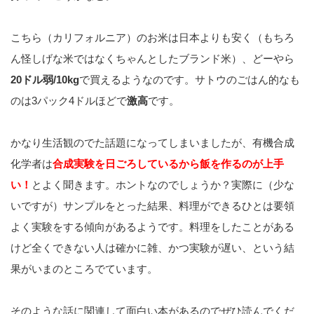
こちら（カリフォルニア）のお米は日本よりも安く（もちろ
ん怪しげな米ではなくちゃんとしたブランド米）、どーやら
20ドル弱/10kg
で買えるようなのです。サトウのごはん的なも
のは3パック4ドルほどで
激高
です。
かなり生活観のでた話題になってしまいましたが、有機合成
化学者は
合成実験を日ごろ
しているから飯を作るのが上手
い！
とよく聞きます。ホントなのでしょうか？実際に（少な
いですが）サンプルをとった結果、料理ができるひとは要領
よく実験をする傾向があるようです。料理をしたことがある
けど全くできない人は確かに雑、かつ実験が遅い、という結
果がいまのところでています。
そのような話に関連して面白い本があるのでぜひ読んでくだ