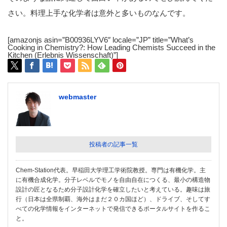
さい。料理上手な化学者は意外と多いものなんです。
[amazonjs asin=”B00936LYV6″ locale=”JP” title=”What’s
Cooking in Chemistry?: How Leading Chemists Succeed in the
Kitchen (Erlebnis Wissenschaft)”]
webmaster
投稿者の記事一覧
Chem-Station代表。早稲田大学理工学術院教授。専門は有機化学。主
に有機合成化学。分子レベルでモノを自由自在につくる、最小の構造物
設計の匠となるため分子設計化学を確立したいと考えている。趣味は旅
行（日本は全県制覇、海外はまだ２０カ国ほど）、ドライブ、そしてす
べての化学情報をインターネットで発信できるポータルサイトを作るこ
と。