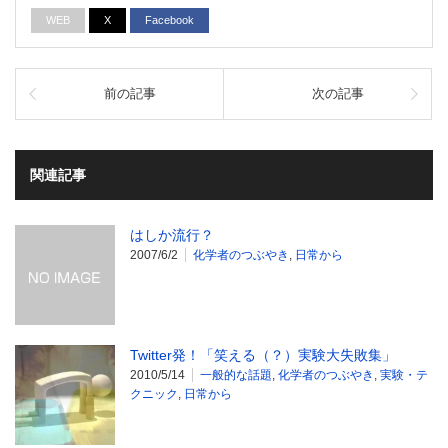
WEB
X
Facebook
前の記事
次の記事
関連記事
はしか流行？
2007/6/2
化学者のつぶやき
,
日常から
Twitter発！「笑える（？）実験大失敗集」
2010/5/14
一般的な話題
,
化学者のつぶやき
,
実験・テ
クニック
,
日常から