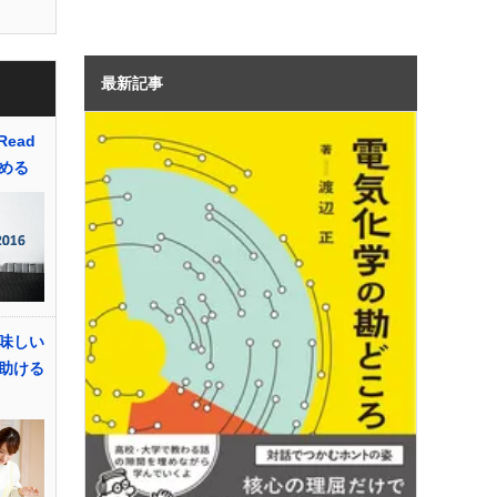
最新記事
Read
を眺める
味しい
助ける