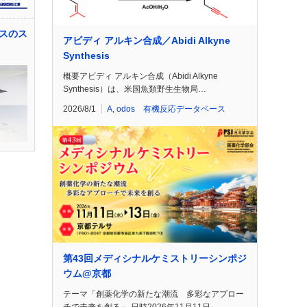
スのス
アビディ アルキン合成／Abidi Alkyne
Synthesis
概要アビディ アルキン合成（Abidi Alkyne
Synthesis）は、米国魚類野生生物局…
2026/8/1
A
,
odos 有機反応データベース
第43回メディシナルケミストリーシンポジ
ウム@京都
テーマ「創薬化学の新たな潮流 多彩なアプロー