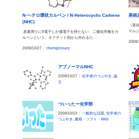
N-ヘテロ環状カルベン / N-Heterocyclic Carbene
美術
(NHC)
（冒
マル
炭素周りに6電子しか価電子を持たない、二価化学種をカ
ルベンという。オクテット則から外れるた…
2009/
2009/10/27
chemglossary
アブノーマルNHC
2009/10/27
化学者のつぶやき
,
論
文
ついったー化学部
2009/10/23
一般的な話題
,
化学者の
つぶやき
,
書籍・ソフト・Web