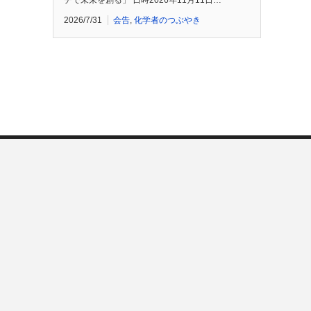
チで未来を創る」 日時2026年11月11日…
2026/7/31
会告
,
化学者のつぶやき