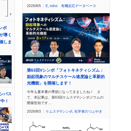
2026/8/5
E
,
odos 有機反応データベース
ンポ
が導く
催しま
第63回Vシンポ「フォトキネティシズム：
励起現象のマルチスケール速度論と革新的
光機能」を開催します！
今年も夏本番の季節になってきましたね！ さ
ンパス
て、本記事は、第63回ケムステVシンポジウムの
付中！
開催告知です…
2026/8/3
ケムステVシンポ
,
化学者のつぶやき