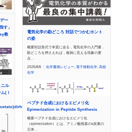
験デー
指す」
電気化学の勘どころ 対話でつかむホント
ley教
の姿
概要対話形式で本質に迫る，電気化学の入門書．
勘どころを押さえれば，複雑に見える現象の要
点…
2026/8/6
化学書籍レビュー
,
電子移動化学
,
高校
化学
ェニル
ム(Ｉ
ペプチド合成におけるエピメリ化
acetato)dirhodium(II)
Epimerization in Peptide Synthesis
概要ペプチド合成におけるエピメリ化
（epimerization）とは、アミノ酸残基のα炭素の
立体…