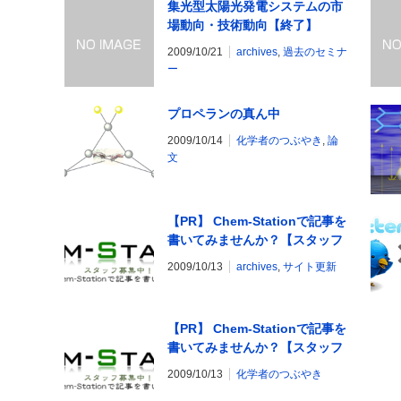
集光型太陽光発電システムの市
場動向・技術動向【終了】
2009/10/21
archives
,
過去のセミナ
ー
プロペランの真ん中
2009/10/14
化学者のつぶやき
,
論
文
【PR】 Chem-Stationで記事を
書いてみませんか？【スタッフ
募集】
2009/10/13
archives
,
サイト更新
【PR】 Chem-Stationで記事を
書いてみませんか？【スタッフ
募集】
2009/10/13
化学者のつぶやき