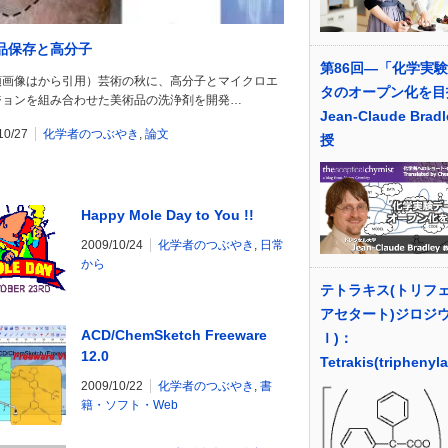
品保存と高分子
第86回―「化学実
頭画像はから引用）芸術の秋に、高分子とマイクロエ
タのオープン化を目
ジョンを組み合わせた美術品の洗浄剤を開発…
Jean-Claude Brad
10/27
化学者のつぶやき
,
論文
授
Happy Mole Day to You !!
2009/10/24
化学者のつぶやき
,
日常
から
テトラキス(トリフ
アセタート)ジロジウ
ACD/ChemSketch Freeware
Ｉ)：
12.0
Tetrakis(triphenyl
2009/10/22
化学者のつぶやき
,
書
籍・ソフト・Web