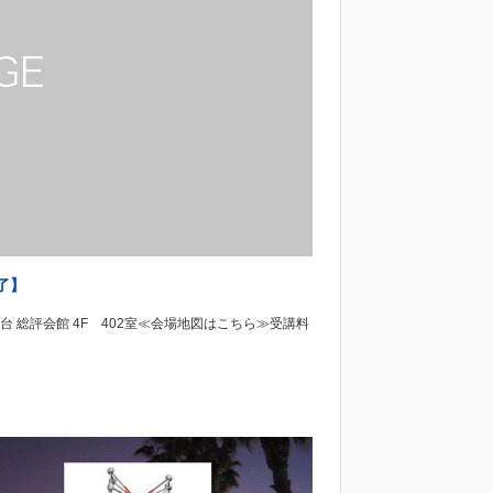
了】
田区駿河台 総評会館 4F 402室≪会場地図はこちら≫受講料