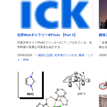
化学Webギャラリー＠Flickr 【Part 3】
錯体
写真共有サイトFlickr(フリッカー)にアップされている、化
「金
学関連の美麗な写真達を紹介する…
物を
2009/10/28
一般的な話題
,
化学者のつぶやき
,
書籍・ソフ
2009/
ト・Web