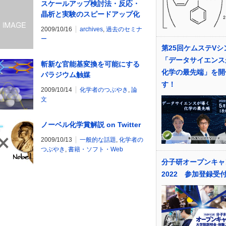
スケールアップ検討法・反応・
晶析と実験のスピードアップ化
【終了】
2009/10/16
archives
,
過去のセミナ
ー
第25回ケムステVシ
「データサイエンス
斬新な官能基変換を可能にする
化学の最先端」を開
パラジウム触媒
す！
2009/10/14
化学者のつぶやき
,
論
文
ノーベル化学賞解説 on Twitter
2009/10/13
一般的な話題
,
化学者の
つぶやき
,
書籍・ソフト・Web
分子研オープンキャ
2022 参加登録受