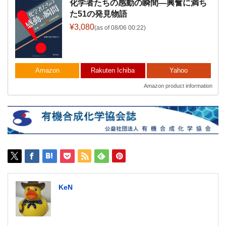
化学者たちの感動の瞬間―興奮に満ち
た51の発見物語
¥3,080
(as of 08/06 00:22)
Amazon
Rakuten Ichiba
Yahoo
Amazon product information
KeN