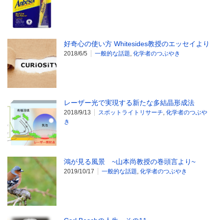
好奇心の使い方 Whitesides教授のエッセイより
2018/6/5
一般的な話題
,
化学者のつぶやき
レーザー光で実現する新たな多結晶形成法
2018/9/13
スポットライトリサーチ
,
化学者のつぶや
き
鴻が見る風景 ~山本尚教授の巻頭言より~
2019/10/17
一般的な話題
,
化学者のつぶやき