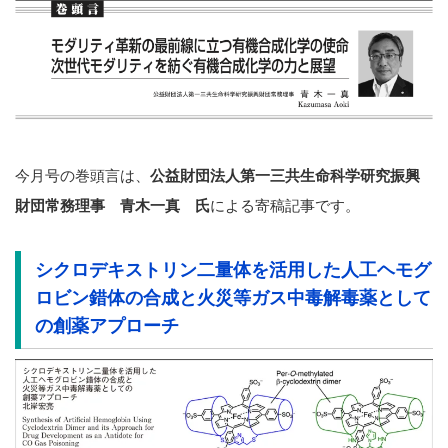
今月号の巻頭言は、
公益財団法人第一三共生命科学研究振興
財団常務理事 青木一真 氏
による寄稿記事です。
シクロデキストリン二量体を活用した人工ヘモグ
ロビン錯体の合成と火災等ガス中毒解毒薬として
の創薬アプローチ