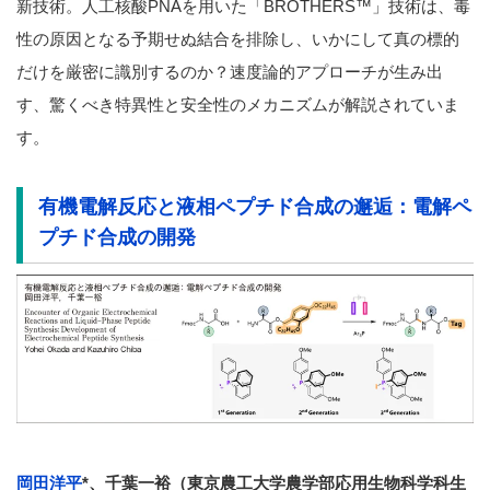
新技術。人工核酸PNAを用いた「BROTHERS™」技術は、毒
性の原因となる予期せぬ結合を排除し、いかにして真の標的
だけを厳密に識別するのか？速度論的アプローチが生み出
す、驚くべき特異性と安全性のメカニズムが解説されていま
す。
有機電解反応と液相ペプチド合成の邂逅：電解ペ
プチド合成の開発
岡田洋平
*、千葉一裕（東京農工大学農学部応用生物科学科生