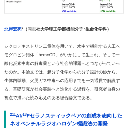
北岸宏亮
*（同志社大学理工学部機能分子･生命化学科）
シクロデキストリン二量体を用いて、水中で機能する人工ヘ
モグロビン錯体「hemoCD」がいかにして生まれ、そして一
酸化炭素中毒の解毒薬という社会的課題へとつながっていっ
たのか。本論文では、超分子化学からの分子設計の妙から、
生体内挙動、火災ガス中毒への応用までを一気通貫で解説す
る。基礎研究が社会実装へと進化する過程を、研究者自身の
視点で描いた読み応えのある総合論文である。
211
18
At/
Fセラノスティックペアの創成を志向した
ネオペンチルラジオハロゲン標識法の開発