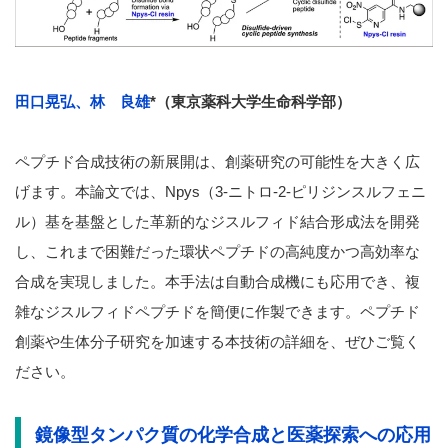
田口晃弘、林 良雄
*（東京薬科大学生命科学部）
ペプチド合成技術の新展開は、創薬研究の可能性を大きく広
げます。本論文では、Npys（3-ニトロ-2-ピリジンスルフェニ
ル）基を基盤とした革新的なジスルフィド結合形成法を開発
し、これまで困難だった環状ペプチドの高純度かつ高効率な
合成を実現しました。本手法は自動合成機にも応用でき、複
雑なジスルフィドペプチドを簡便に作製できます。ペプチド
創薬や生体分子研究を加速する本技術の詳細を、ぜひご覧く
ださい。
鏡像型タンパク質の化学合成と医薬探索への応用