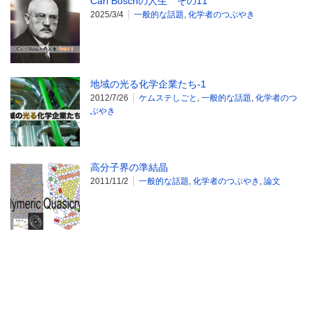
Carl Boschの人生 その11
2025/3/4
一般的な話題
,
化学者のつぶやき
地域の光る化学企業たち-1
2012/7/26
ケムステしごと
,
一般的な話題
,
化学者のつ
ぶやき
高分子界の準結晶
2011/11/2
一般的な話題
,
化学者のつぶやき
,
論文