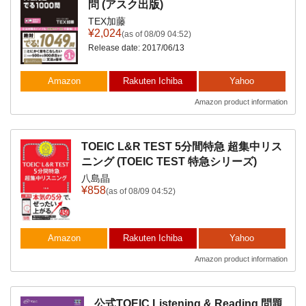
問 (アスク出版)
TEX加藤
¥2,024
(as of 08/09 04:52)
Release date: 2017/06/13
Amazon
Rakuten Ichiba
Yahoo
Amazon product information
TOEIC L&R TEST 5分間特急 超集中リス
ニング (TOEIC TEST 特急シリーズ)
八島晶
¥858
(as of 08/09 04:52)
Amazon
Rakuten Ichiba
Yahoo
Amazon product information
公式TOEIC Listening & Reading 問題