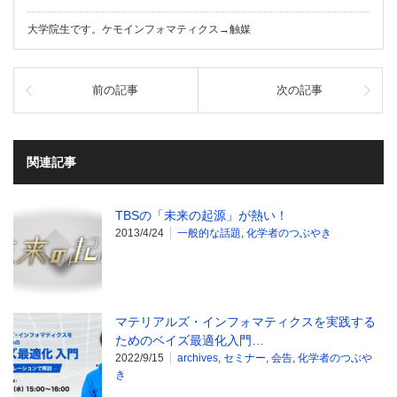
大学院生です。ケモインフォマティクス→触媒
前の記事
次の記事
関連記事
TBSの「未来の起源」が熱い！
2013/4/24
一般的な話題
,
化学者のつぶやき
マテリアルズ・インフォマティクスを実践する
ためのベイズ最適化入門…
2022/9/15
archives
,
セミナー
,
会告
,
化学者のつぶや
き