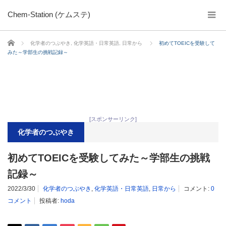
Chem-Station (ケムステ)
ホーム
化学者のつぶやき
,
化学英語・日常英語
,
日常から
初めてTOEICを受験して
みた～学部生の挑戦記録～
[スポンサーリンク]
化学者のつぶやき
初めてTOEICを受験してみた～学部生の挑戦
記録～
2022/3/30
化学者のつぶやき
,
化学英語・日常英語
,
日常から
コメント:
0
コメント
投稿者:
hoda