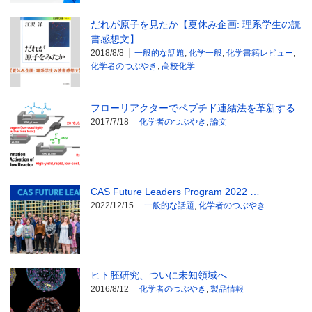
だれが原子を見たか【夏休み企画: 理系学生の読
書感想文】
2018/8/8
一般的な話題
,
化学一般
,
化学書籍レビュー
,
化学者のつぶやき
,
高校化学
フローリアクターでペプチド連結法を革新する
2017/7/18
化学者のつぶやき
,
論文
CAS Future Leaders Program 2022 …
2022/12/15
一般的な話題
,
化学者のつぶやき
ヒト胚研究、ついに未知領域へ
2016/8/12
化学者のつぶやき
,
製品情報