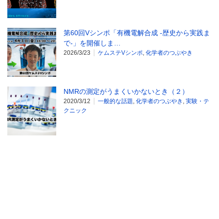
第60回Vシンポ「有機電解合成 -歴史から実践ま
で-」を開催しま…
2026/3/23
ケムステVシンポ
,
化学者のつぶやき
NMRの測定がうまくいかないとき（２）
2020/3/12
一般的な話題
,
化学者のつぶやき
,
実験・テ
クニック