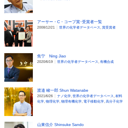
アーサー・C・コープ賞･受賞者一覧
2008/12/21
世界の化学者データベース
,
賞受賞者
焦宁 Ning Jiao
2020/6/19
世界の化学者データベース
,
有機合成
渡邉 峻一郎 Shun Watanabe
2021/6/26
ナノ化学
,
世界の化学者データベース
,
材料
化学
,
物理化学
,
物理有機化学
,
電子移動化学
,
高分子化学
山東信介 Shinsuke Sando