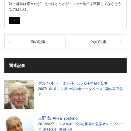
味・趣味は様々だが、そのほとんどがメジャー地位を獲得してなさそう
なのは仕様。
X
前の記事
次の記事
関連記事
ゲルハルト・エルトゥル Gerhard Ertl
2007/10/10
世界の化学者データベース
,
固体/表面化
学
吉野 彰 Akira Yoshino
2013/9/27
エネルギー化学
,
世界の化学者データベー
ス
,
材料化学
,
無機化学