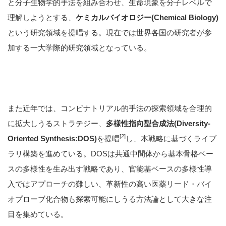
と分子生物学的手法を組み合わせ、生命現象を分子レベルで
理解しようとする、
ケミカルバイオロジー(Chemical Biology)
という研究領域を提唱する。現在では世界各国の研究者が参
加する一大学際的研究領域となっている。
また近年では、コンビナトリアル的手法の探索領域を合理的
に拡大しうるストラテジー、
多様性指向型合成法(Diversity-
[2]
Oriented Synthesis:DOS)
を提唱
し、本戦略に基づくライブ
ラリ構築を進めている。DOSは共通中間体から基本骨格ベー
スの多様性を生み出す戦略であり、官能基ベースの多様性導
入ではアプローチの難しい、革新性の高い医薬リード・バイ
オプローブ化合物も探索可能にしうる方法論として大きな注
目を集めている。