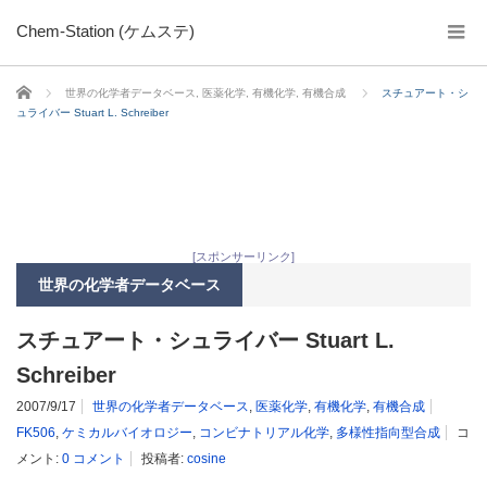
Chem-Station (ケムステ)
ホーム
世界の化学者データベース
,
医薬化学
,
有機化学
,
有機合成
スチュアート・シ
ュライバー Stuart L. Schreiber
[スポンサーリンク]
世界の化学者データベース
スチュアート・シュライバー Stuart L.
Schreiber
2007/9/17
世界の化学者データベース
,
医薬化学
,
有機化学
,
有機合成
FK506
,
ケミカルバイオロジー
,
コンビナトリアル化学
,
多様性指向型合成
コ
メント:
0 コメント
投稿者:
cosine