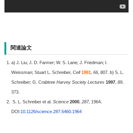
関連論文
a) J. Liu; J. D. Farmer; W. S. Lane; J. Friedman; I.
Weissman; Stuart L. Schreiber,
Cell
1991
,
66
, 807. b) S. L.
Schreiber; G. Crabtree
Harvey Society Lectures
1997
,
89
,
373.
S. L. Schreiber et al.
Science
2000
,
287
, 1964.
DOI:
10.1126/science.287.5460.1964