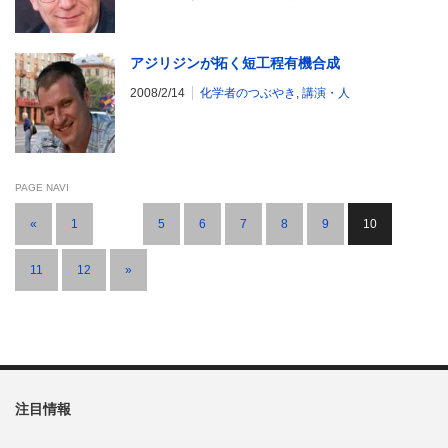
アジリジンが拓く短工程有機合成
2008/2/14
化学者のつぶやき
,
講演・人
PAGE NAVI
«
1
…
5
6
7
8
9
10
11
12
»
注目情報