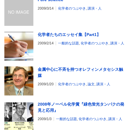
2009/3/14
化学者のつぶやき
,
講演・人
化学者たちのエッセイ集【Part1】
2009/2/14
一般的な話題
,
化学者のつぶやき
,
講演・人
金属中心に不斉を持つオレフィンメタセシス触
媒
2009/1/20
化学者のつぶやき
,
論文
,
講演・人
2008年ノーベル化学賞『緑色蛍光タンパクの発
見と応用』
2009/1/3
一般的な話題
,
化学者のつぶやき
,
講演・人