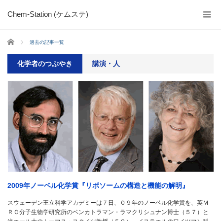
Chem-Station (ケムステ)
ホーム
過去の記事一覧
化学者のつぶやき
講演・人
2009年ノーベル化学賞『リボソームの構造と機能の解明』
スウェーデン王立科学アカデミーは７日、０９年のノーベル化学賞を、英Ｍ
ＲＣ分子生物学研究所のベンカトラマン・ラマクリシュナン博士（５７）と