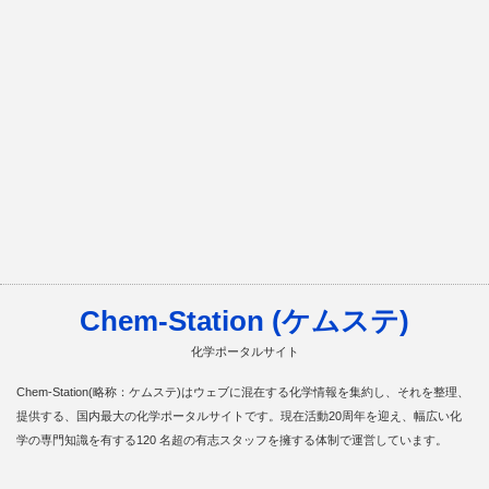
Chem-Station (ケムステ)
化学ポータルサイト
Chem-Station(略称：ケムステ)はウェブに混在する化学情報を集約し、それを整理、
提供する、国内最大の化学ポータルサイトです。現在活動20周年を迎え、幅広い化
学の専門知識を有する120 名超の有志スタッフを擁する体制で運営しています。