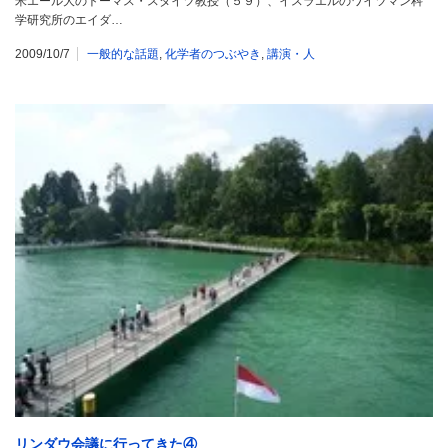
米エール大のトーマス・スタイツ教授（５９）、イスラエルのワイツマン科
学研究所のエイダ…
2009/10/7
一般的な話題
,
化学者のつぶやき
,
講演・人
リンダウ会議に行ってきた④