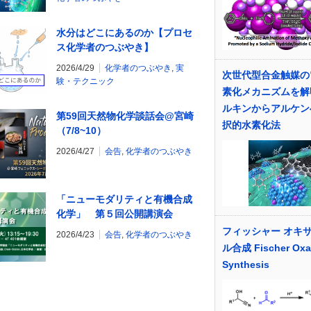
水分はどこにあるのか【プロセ
ス化学者のつぶやき】
2026/4/29
化学者のつぶやき
,
実
次世代型合金触媒の
験・テクニック
素化メカニズムを解
ルキンからアルケン
第59回天然物化学談話会@宮崎
択的水素化法
（7/8~10）
2026/4/27
会告
,
化学者のつぶやき
「ニューモダリティと有機合成
化学」 第５回公開講演会
フィッシャー オキ
2026/4/23
会告
,
化学者のつぶやき
ル合成 Fischer Oxa
Synthesis