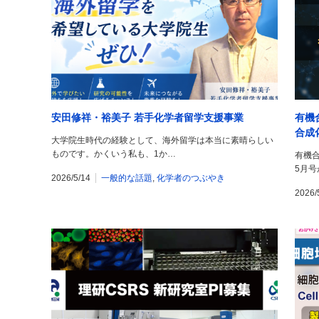
安田修祥・裕美子 若手化学者留学支援事業
有機
合成
大学院生時代の経験として、海外留学は本当に素晴らしい
ものです。かくいう私も、1か…
有機合
5月
2026/5/14
一般的な話題
,
化学者のつぶやき
2026/