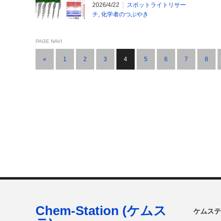
の向上に期待～
2026/4/22
スポットライトリサー
チ
,
化学者のつぶやき
PAGE NAVI
«
1
2
3
4
5
6
7
8
Chem-Station (ケムス
ケムステ