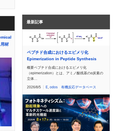
最新記事
ical
L用材
ペプチド合成におけるエピメリ化
Epimerization in Peptide Synthesis
概要ペプチド合成におけるエピメリ化
（epimerization）とは、アミノ酸残基のα炭素の
立体…
2026/8/5
E
,
odos 有機反応データベース