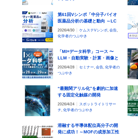
第61回Vシンポ「中分子バイオ
医薬品分析の基礎と動向 ～LC
からLC/MSまで、研究現場ある
2026/4/30
ケムステVシンポ
,
会告
,
あるとその対処～」を開催しま
化学者のつぶやき
す！
「MI×データ科学」コース 〜
LLM・自動実験・計算・画像と
ベイズ最適化ハンズオン〜
2026/4/28
セミナー
,
会告
,
化学者の
つぶやき
“最難関アリル化”を劇的に加速
する固定化触媒の開発
2026/4/24
スポットライトリサー
チ
,
化学者のつぶやき
溶融する半導体配位高分子の開
発に成功！～MOFの成形加工性