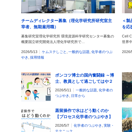
チームディレクター募集（理化学研究所研究室主
＜製
宰者、無期雇用職）
を応
募集研究室理化学研究所 環境資源科学研究センター募集の
Cell
概要国立研究開発法人理化学研究所で…
世界
2026/5/13
ケムステしごと
,
一般的な話題
,
化学者のつぶ
2026/
やき
,
採用情報
ポンコツ博士の国内奮闘録 ～博
士、教員として過ごしてはや２
年～
2026/5/11
一般的な話題
,
化学者の
つぶやき
,
日常から
蒸留操作で水はどう動くのか
【プロセス化学者のつぶやき】
2026/5/7
化学者のつぶやき
,
実験・
テクニック