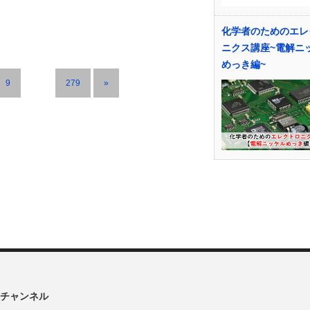
化学者のためのエレ
ニクス講座~電解ニ
めっき編~
9
…
279
»
チャンネル