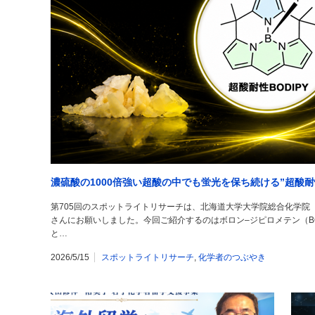
濃硫酸の1000倍強い超酸の中でも蛍光を保ち続ける”超酸耐性
第705回のスポットライトリサーチは、北海道大学大学院総合化学院
さんにお願いしました。今回ご紹介するのはボロン‒ジピロメテン（BOD
と…
2026/5/15
スポットライトリサーチ
,
化学者のつぶやき