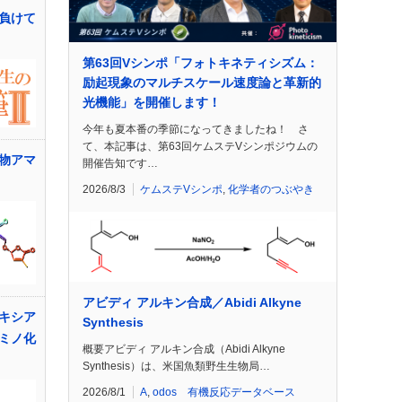
負けて
第63回Vシンポ「フォトキネティシズム：
励起現象のマルチスケール速度論と革新的
光機能」を開催します！
今年も夏本番の季節になってきましたね！ さ
て、本記事は、第63回ケムステVシンポジウムの
物アマ
開催告知です…
2026/8/3
ケムステVシンポ
,
化学者のつぶやき
アビディ アルキン合成／Abidi Alkyne
キシア
Synthesis
ミノ化
概要アビディ アルキン合成（Abidi Alkyne
Synthesis）は、米国魚類野生生物局…
2026/8/1
A
,
odos 有機反応データベース