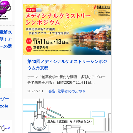
電解水
明！ア
への選
第43回メディシナルケミストリーシンポジ
ウム@京都
テーマ「創薬化学の新たな潮流 多彩なアプロー
チで未来を創る」 日時2026年11月11日…
2026/7/31
会告
,
化学者のつぶやき
サゾー
zole