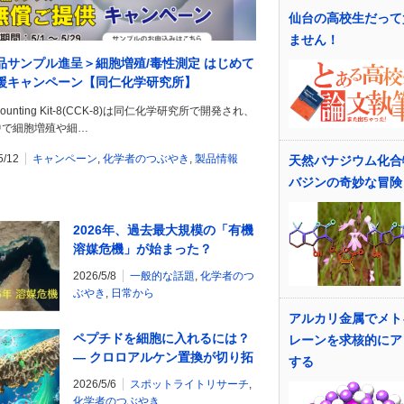
仙台の高校生だって
ません！
品サンプル進呈＞細胞増殖/毒性測定 はじめて
援キャンペーン【同仁化学研究所】
 Counting Kit-8(CCK-8)は同仁化学研究所で開発され、
中で細胞増殖や細…
5/12
キャンペーン
,
化学者のつぶやき
,
製品情報
天然バナジウム化合
バジンの奇妙な冒険
2026年、過去最大規模の「有機
溶媒危機」が始まった？
2026/5/8
一般的な話題
,
化学者のつ
ぶやき
,
日常から
アルカリ金属でメト
ペプチドを細胞に入れるには？
レーンを求核的にア
― クロロアルケン置換が切り拓
する
く膜透過性の新戦略 ―
2026/5/6
スポットライトリサーチ
,
化学者のつぶやき