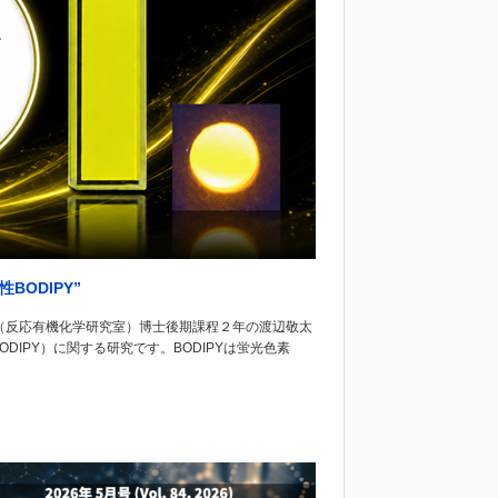
BODIPY”
（反応有機化学研究室）博士後期課程２年の渡辺敬太
IPY）に関する研究です。BODIPYは蛍光色素