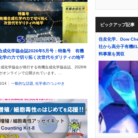
ピックアップ記事
住友化学、Dow Chem
社から高分子有機E
合成化学協会誌2026年5月号：特集号 有機
料事業を買収
化学の力で切り拓く次世代モダリティの地平
成化学協会が発行する有機合成化学協会誌、2026年
号がオンラインで公開されています。…
5/14
一般的な話題
,
化学者のつぶやき