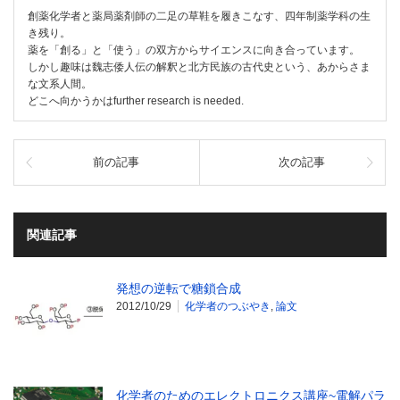
創薬化学者と薬局薬剤師の二足の草鞋を履きこなす、四年制薬学科の生
き残り。
薬を「創る」と「使う」の双方からサイエンスに向き合っています。
しかし趣味は魏志倭人伝の解釈と北方民族の古代史という、あからさま
な文系人間。
どこへ向かうかはfurther research is needed.
前の記事
次の記事
関連記事
発想の逆転で糖鎖合成
2012/10/29
化学者のつぶやき
,
論文
化学者のためのエレクトロニクス講座~電解パラ