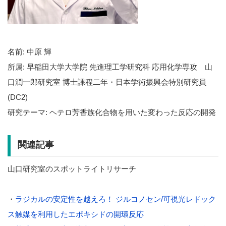
名前: 中原 輝
所属: 早稲田大学大学院 先進理工学研究科 応用化学専攻 山
口潤一郎研究室 博士課程二年・日本学術振興会特別研究員
(DC2)
研究テーマ: ヘテロ芳香族化合物を用いた変わった反応の開発
関連記事
山口研究室のスポットライトリサーチ
・
ラジカルの安定性を越えろ！ ジルコノセン/可視光レドック
ス触媒を利用したエポキシドの開環反応