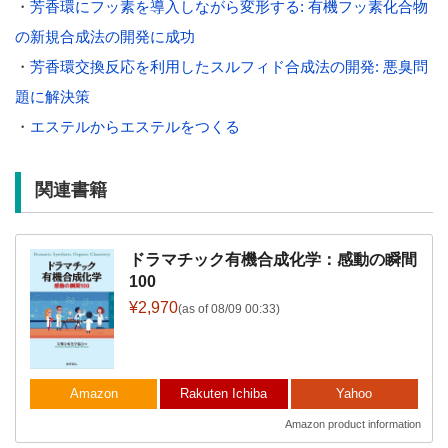
・
芳香環にフッ素を導入しながら変形する: 有機フッ素化合物
の新規合成法の開発に成功
・
芳香環交換反応を利用したスルフィド合成法の開発: 悪臭問
題に解決策
・
エステルからエステルをつくる
関連書籍
ドラマチック有機合成化学：感動の瞬間
100
¥2,970
(as of 08/09 00:33)
Amazon
Rakuten Ichiba
Yahoo
Amazon product information