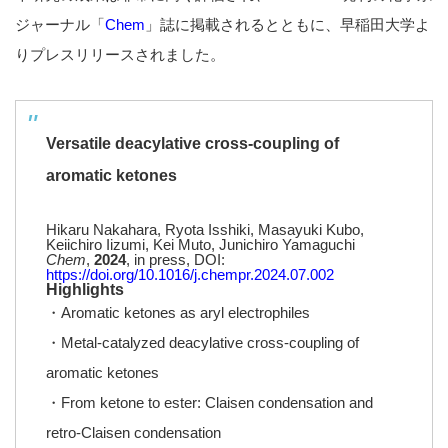
ジャーナル「
Chem
」誌に掲載されるとともに、早稲田大学よ
りプレスリリースされました。
Versatile deacylative cross-coupling of
aromatic ketones
Hikaru Nakahara, Ryota Isshiki, Masayuki Kubo,
Keiichiro Iizumi, Kei Muto, Junichiro Yamaguchi
Chem
,
2024
, in press, DOI:
https://doi.org/10.1016/j.chempr.2024.07.002
Highlights
・Aromatic ketones as aryl electrophiles
・Metal-catalyzed deacylative cross-coupling of
aromatic ketones
・From ketone to ester: Claisen condensation and
retro-Claisen condensation