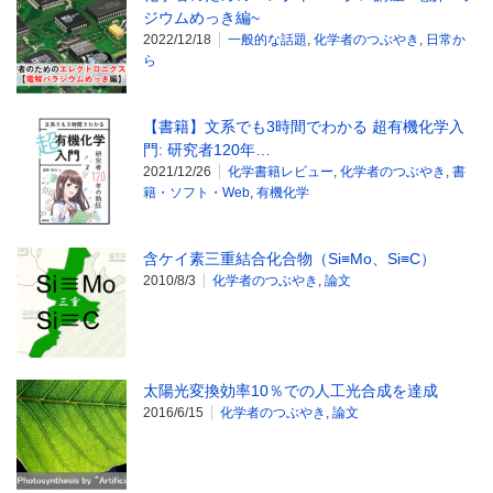
ジウムめっき編~
2022/12/18
一般的な話題
,
化学者のつぶやき
,
日常か
ら
【書籍】文系でも3時間でわかる 超有機化学入
門: 研究者120年…
2021/12/26
化学書籍レビュー
,
化学者のつぶやき
,
書
籍・ソフト・Web
,
有機化学
含ケイ素三重結合化合物（Si≡Mo、Si≡C）
2010/8/3
化学者のつぶやき
,
論文
太陽光変換効率10％での人工光合成を達成
2016/6/15
化学者のつぶやき
,
論文