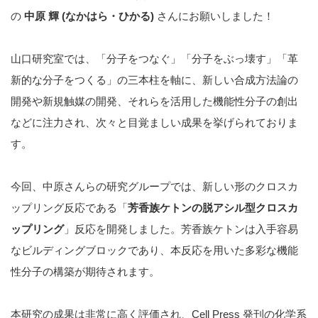
の
中原 輝 (なかはら・ひかる)
さんにお願いしました！
山口研究室では、「分子をつなぐ」「分子をぶっ壊す」「革
新的な分子をつくる」の三本柱を軸に、新しい合成方法論の
開発や新規触媒の開発、それらを活用した機能性分子の創出
などに注力され、次々と目覚ましい成果を挙げられておりま
す。
今回、中原さんらの研究グループでは、新しい形のクロスカ
ップリング反応である「
芳香族ケトンの脱アシル型クロスカ
ップリング
」反応を開発しました。芳香族ケトンは入手容易
なビルディングブロックであり、本反応を用いた多彩な機能
性分子の構築が期待されます。
本研究の成果は非常に高く評価され、Cell Press 発刊の化学系