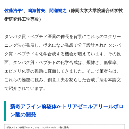
佐藤浩平
*
、
鳴海哲夫
、
間瀬暢之
（静岡大学大学院総合科学技
術研究科工学専攻）
タンパク質・ペプチド医薬の伸長を背景にこれらのスクリー
ニング法が発展し、従来にない発想で分子設計されたタンパ
ク質・ペプチドを化学合成する機会が増えています。その反
面、タンパク質・ペプチドの化学合成は、煩雑さ、低収率、
エピメリ化等の難題に直面してきました。そこで筆者らは、
これらの難題に挑み、創意工夫を凝らした合成手法を本論文
で紹介されています。
新奇アライン前駆体
o
-トリアゼニルアリールボロ
ン酸の開発