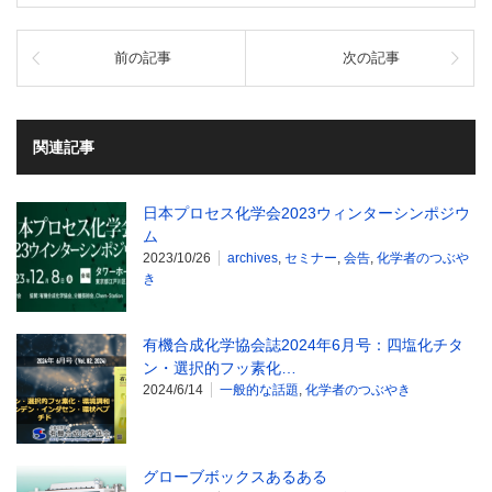
前の記事
次の記事
関連記事
日本プロセス化学会2023ウィンターシンポジウ
ム
2023/10/26
archives
,
セミナー
,
会告
,
化学者のつぶや
き
有機合成化学協会誌2024年6月号：四塩化チタ
ン・選択的フッ素化…
2024/6/14
一般的な話題
,
化学者のつぶやき
グローブボックスあるある