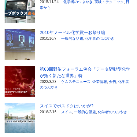
2015/11/24
化学者のつぶやき
,
実験・テクニック
,
日
常から
2010年ノーベル化学賞ーお祭り編
2010/10/7
一般的な話題
,
化学者のつぶやき
第63回野依フォーラム例会「データ駆動型化学
が拓く新たな世界」特…
2022/3/23
ケムステニュース
,
企業情報
,
会告
,
化学者
のつぶやき
スイスでポスドクはいかが?
2018/2/15
スイス
,
一般的な話題
,
化学者のつぶやき