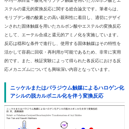
不均一系白金－酸化モリブデン触媒を用いたカルボン酸とエ
ステルの還元的変換反応に関する総合論文です。筆者らは、
モリブデン種の酸素との高い親和性に着目し、適切にデザイ
ンされた固体触媒を用いたカルボン酸やエステルの変換反応
として、エーテル合成と還元的アミノ化を実施しています。
反応は穏和な条件で進行し、使用する固体触媒はその特性を
活かして容易に回収・再利用が可能であるため、非常に実用
的です。また、検証実験によって得られた各反応における反
応メカニズムについても興味深い内容となっています。
ニッケルまたはパラジウム触媒によるハロゲン化
アシルの脱カルボニル化を伴う変換反応