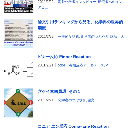
2011/2/22
海外化学者インタビュー
,
研究者へのイン
タビュー
論文引用ランキングから見る、化学界の世界的
潮流
2011/2/22
一般的な話題
,
化学者のつぶやき
,
講演・人
ピナー反応 Pinner Reaction
2011/2/21
odos 有機反応データベース
,
P
含ケイ素四員環 -その１-
2011/2/21
化学者のつぶやき
,
論文
コニア エン反応 Conia–Ene Reaction