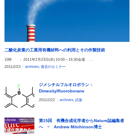
二酸化炭素の工業用有機材料への利用とその作製技術
日時 ： 2011年2月23日(水) 10:00～16:30会場 …
2011/2/23
archives
,
過去のセミナー
ジメシチルフルオロボラン：
Dimesitylfluoroborane
2011/2/22
archives
,
試薬
第15回 有機合成化学者からNature誌編集者
へ − Andrew Mitchinson博士