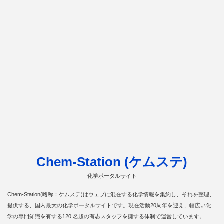
Chem-Station (ケムステ)
化学ポータルサイト
Chem-Station(略称：ケムステ)はウェブに混在する化学情報を集約し、それを整理、
提供する、国内最大の化学ポータルサイトです。現在活動20周年を迎え、幅広い化
学の専門知識を有する120 名超の有志スタッフを擁する体制で運営しています。