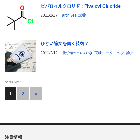
ピバロイルクロリド：Pivaloyl Chloride
2011/2/17
archives
,
試薬
ひどい論文を書く技術？
2011/2/12
化学者のつぶやき
,
実験・テクニック
,
論文
PAGE NAVI
1
2
»
注目情報