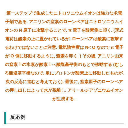
第一ステップで生成したニトロソニウムイオンは強力な求電
子剤である. アニリンの窒素のローンペアはニトロソニウムイ
オンの N 原子に攻撃することで, π 電子を酸素側に叩く. (形式
電荷は酸素の上に置かれているが, ローンペアは酸素に攻撃す
るわけではないことに注意. 電気陰性度は N< O なので π 電子
が O 側に移動するように, 窒素を叩く. ) その後, アニリン由来
の窒素上の水素が酸素上へ酸塩基平衡のもとで移動する (むし
ろ酸塩基平衡なので, 単にプロトンが酸素上に移動したものが,
次の反応に進むと考えておく). 最後に, 窒素原子のローンペア
の押し出しによって水が脱離し, アリールジアゾニウムイオン
が生成する.
反応例