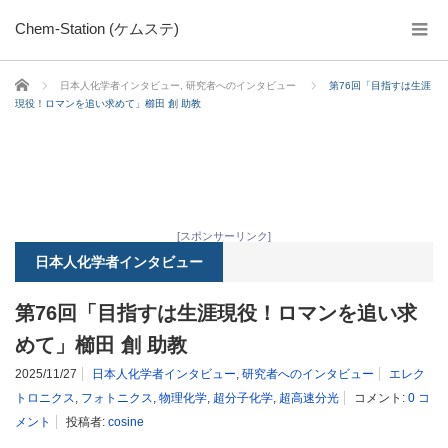
Chem-Station (ケムステ)
ホーム
日本人化学者インタビュー
,
研究者へのインタビュー
第76回「目指すは生涯
現役！ロマンを追い求めて」櫛田 創 助教
[スポンサーリンク]
日本人化学者インタビュー
第76回「目指すは生涯現役！ロマンを追い求
めて」櫛田 創 助教
2025/11/27
日本人化学者インタビュー
,
研究者へのインタビュー
エレク
トロニクス
,
フォトニクス
,
物理化学
,
超分子化学
,
超高速分光
コメント:
0 コ
メント
投稿者:
cosine