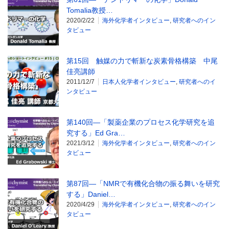
Tomalia教授…
2020/2/22
海外化学者インタビュー
,
研究者へのイン
タビュー
第15回 触媒の力で斬新な炭素骨格構築 中尾
佳亮講師
2011/12/7
日本人化学者インタビュー
,
研究者へのイ
ンタビュー
第140回―「製薬企業のプロセス化学研究を追
究する」Ed Gra…
2021/3/12
海外化学者インタビュー
,
研究者へのイン
タビュー
第87回―「NMRで有機化合物の振る舞いを研究
する」Daniel…
2020/4/29
海外化学者インタビュー
,
研究者へのイン
タビュー