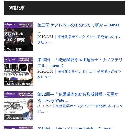
関連記事
第三回 ナノレベルのものづくり研究 – James
…
2010/8/24
海外化学者インタビュー
,
研究者へのイン
タビュー
第96回―「発光機能を示す超分子・ナノマテリ
アル」Luisa D…
2020/6/18
海外化学者インタビュー
,
研究者へのイン
タビュー
第92回―「金属錯体を結合形成触媒へ応用す
る」Rory Wate…
2020/6/3
海外化学者インタビュー
,
研究者へのインタ
ビュー
第61回―「デンドリマーの化学」Donald