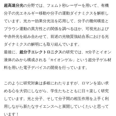
超高速分光
の分野では、フェムト秒レーザーを用いて、有機
分子の光エネルギー移動や分子の運動ダイナミクスを解析し
ています。光カー効果分光法を応用して、分子の幾何構造と
ブラウン運動の異方性との関係を調べるほか、可視光および
中赤外光を組み合わせて、前述の光物質強結合系における光
ダイナミクスの解明にも取り組んでいます。
最後に、
超分子エレクトロニクス
の研究では、π分子とイオン
液体のみから構成される「πイオンゲル」という超分子ゲル材
料を用いた電子デバイスの開発を行っています。
このように研究対象は多岐にわたりますが、ロマンを追い求
める心を大切にしながら、学生たちとともに日々楽しく研究
しています。光と分子、そして分子間の相互作用を上手く利
用しながら新たなサイエンスへと展開していくたいと思って
います！