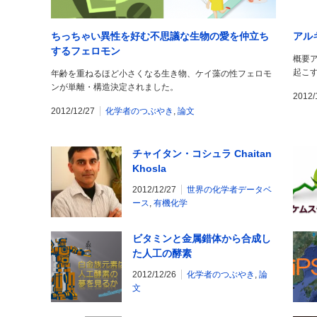
ちっちゃい異性を好む不思議な生物の愛を仲立ち
アルキ
するフェロモン
概要
起こ
年齢を重ねるほど小さくなる生き物、ケイ藻の性フェロモ
ンが単離・構造決定されました。
2012/
2012/12/27
化学者のつぶやき
,
論文
チャイタン・コシュラ Chaitan
Khosla
2012/12/27
世界の化学者データベ
ース
,
有機化学
ビタミンと金属錯体から合成し
た人工の酵素
2012/12/26
化学者のつぶやき
,
論
文