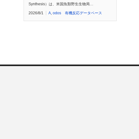
Synthesis）は、米国魚類野生生物局…
2026/8/1
A
,
odos 有機反応データベース