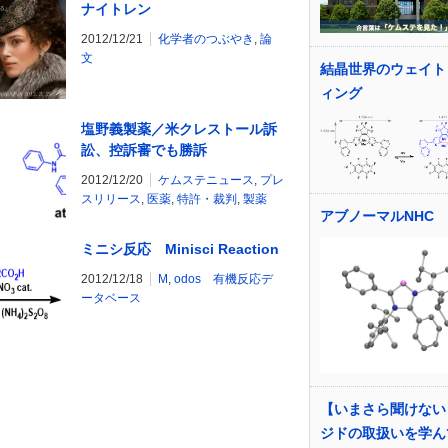
ナイトレン
2012/12/21
化学者のつぶやき
,
論
文
結晶世界のウェイト
ィング
塩野義製薬／米クレストール訴
訟、控訴審でも勝訴
2012/12/20
ケムステニュース
,
プレ
スリリース
,
医薬
,
特許・裁判
,
製薬
アブノーマルNHC
ミニシ反応 Minisci Reaction
2012/12/18
M
,
odos 有機反応デ
ータベース
【いまさら聞けない
ジドの取扱いを学ん