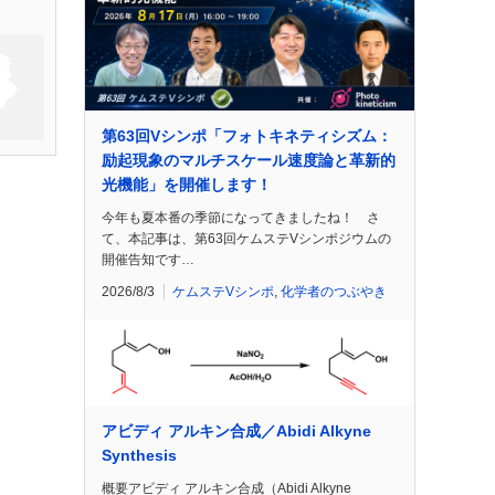
第63回Vシンポ「フォトキネティシズム：
励起現象のマルチスケール速度論と革新的
光機能」を開催します！
今年も夏本番の季節になってきましたね！ さ
て、本記事は、第63回ケムステVシンポジウムの
開催告知です…
2026/8/3
ケムステVシンポ
,
化学者のつぶやき
アビディ アルキン合成／Abidi Alkyne
Synthesis
概要アビディ アルキン合成（Abidi Alkyne