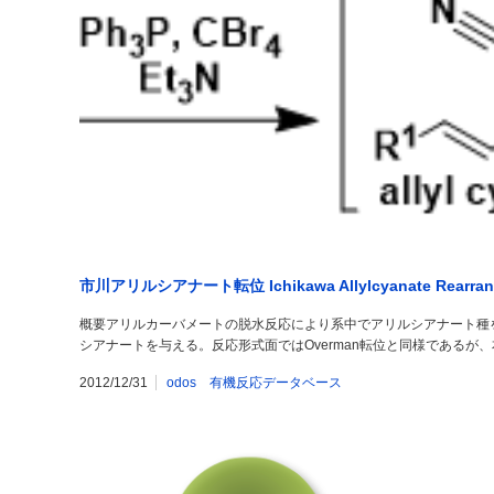
市川アリルシアナート転位 Ichikawa Allylcyanate Rearran
概要アリルカーバメートの脱水反応により系中でアリルシアナート種
シアナートを与える。反応形式面ではOverman転位と同様であるが
2012/12/31
odos 有機反応データベース