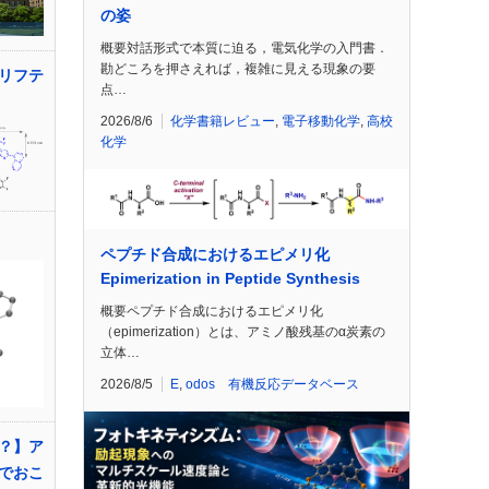
の姿
概要対話形式で本質に迫る，電気化学の入門書．
勘どころを押さえれば，複雑に見える現象の要
リフテ
点…
2026/8/6
化学書籍レビュー
,
電子移動化学
,
高校
化学
ペプチド合成におけるエピメリ化
Epimerization in Peptide Synthesis
概要ペプチド合成におけるエピメリ化
（epimerization）とは、アミノ酸残基のα炭素の
立体…
2026/8/5
E
,
odos 有機反応データベース
？】ア
でおこ