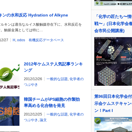
ンの水和反応 Hydration of Alkyne
「化学の匠たち〜情
戦〜」(日本化学会
アルキンは適当なルイス酸触媒存在下に、水和反応を
す。触媒金属としては特に…
会市民公開講座)
12/27
H
,
odos 有機反応データベース
2012年ケムステ人気記事ランキ
ング
2012/12/26
一般的な話題
,
化学者の
つぶやき
第96回日本化学会
韓国チームがiPS細胞の作製効
示会ケムステキャン
率高める化合物を発見
ン！Part I
2012/12/25
一般的な話題
,
化学者の
つぶやき
,
論文