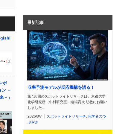
最新記事
gishi
ンポ
収率予測モデルが反応機構を語る！
ン －
第716回のスポットライトリサーチは、京都大学
来－」
化学研究所（中村研究室）道場貴大 助教にお願い
しました…
2026/8/7
スポットライトリサーチ
,
化学者のつ
ぶやき