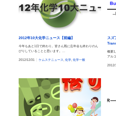
2012年10大化学ニュース【前編】
スズア
Tran
今年もあと1日で終わり。皆さん既に忘年会も終わりのん
びりしていることと思います。…
概要1
アル
2012/12/31
ケムステニュース
,
化学
,
化学一般
2012/