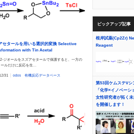
ピックアップ記事
根岸試薬(Cp2Zr) Ne
セタールを用いる選択的変換 Selective
Reagent
sformation with Tin Acetal
,2-ジオールをスズアセタールで保護すると、一方の
コールだけに反応を生…
12/31
odos 有機反応データベース
第53回ケムステVシ
「化学×イノベーショ
女性研究者が拓く未
を開催します！