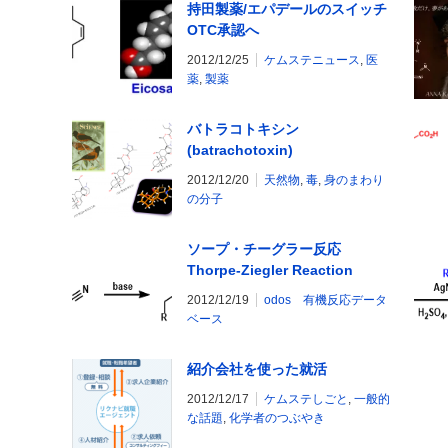
持田製薬/エパデールのスイッチ
OTC承認へ
2012/12/25
ケムステニュース
,
医
薬
,
製薬
バトラコトキシン
(batrachotoxin)
2012/12/20
天然物
,
毒
,
身のまわり
の分子
ソープ・チーグラー反応
Thorpe-Ziegler Reaction
2012/12/19
odos 有機反応データ
ベース
紹介会社を使った就活
2012/12/17
ケムステしごと
,
一般的
な話題
,
化学者のつぶやき