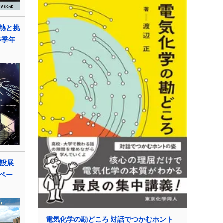
熱と挑
春季年
付設展
ペー
電気化学の勘どころ 対話でつかむホント