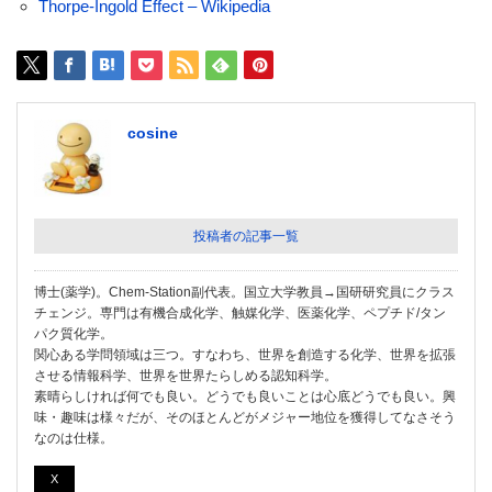
Thorpe-Ingold Effect – Wikipedia
cosine
投稿者の記事一覧
博士(薬学)。Chem-Station副代表。国立大学教員→国研研究員にクラス
チェンジ。専門は有機合成化学、触媒化学、医薬化学、ペプチド/タン
パク質化学。
関心ある学問領域は三つ。すなわち、世界を創造する化学、世界を拡張
させる情報科学、世界を世界たらしめる認知科学。
素晴らしければ何でも良い。どうでも良いことは心底どうでも良い。興
味・趣味は様々だが、そのほとんどがメジャー地位を獲得してなさそう
なのは仕様。
X