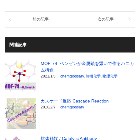
前の記事
次の記事
関連記事
MOF-74: ベンゼンが金属鎖を繋いで作るハニカ
ム構造
2021/1/5
chemglossary
,
無機化学
,
物理化学
カスケード反応 Cascade Reaction
2010/2/7
chemglossary
抗体触媒 / Catalytic Antibody