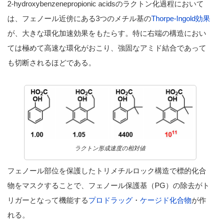
2-hydroxybenzenepropionic acidsのラクトン化過程において
は、フェノール近傍にある3つのメチル基の
Thorpe-Ingold効果
が、大きな環化加速効果をもたらす。特に右端の構造におい
ては極めて高速な環化がおこり、強固なアミド結合であって
も切断されるほどである。
ラクトン形成速度の相対値
フェノール部位を保護したトリメチルロック構造で標的化合
物をマスクすることで、フェノール保護基（PG）の除去がト
リガーとなって機能する
プロドラッグ
・
ケージド化合物
が作
れる。