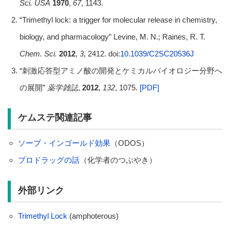
Sci. USA
1970
,
67
, 1143.
“Trimethyl lock: a trigger for molecular release in chemistry,
biology, and pharmacology” Levine, M. N.; Raines, R. T.
Chem. Sci.
2012
,
3
, 2412. doi:
10.1039/C2SC20536J
“刺激応答型アミノ酸の開発とケミカルバイオロジー分野へ
の展開”
薬学雑誌
,
2012
,
132
, 1075.
[PDF]
ケムステ関連記事
ソープ・インゴールド効果
（ODOS）
プロドラッグの話
（化学者のつぶやき）
外部リンク
Trimethyl Lock
(amphoterous)