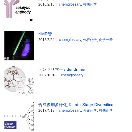
2016/2/15
chemglossary
,
有機化学
NMR管
2018/3/24
chemglossary
,
分析化学
,
化学一般
デンドリマー / dendrimer
2007/10/18
chemglossary
合成後期多様化法 Late-Stage Diversificat…
2017/4/18
chemglossary
,
医薬化学
,
有機化学