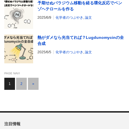
予期せぬパラジウム移動を経る環化反応でベン
ゾヘテロールを作る
2025/6/9
化学者のつぶやき
,
論文
熱がダメなら光当てれば？Lugdunomycinの全
合成
2025/6/5
化学者のつぶやき
,
論文
PAGE NAVI
1
2
»
注目情報