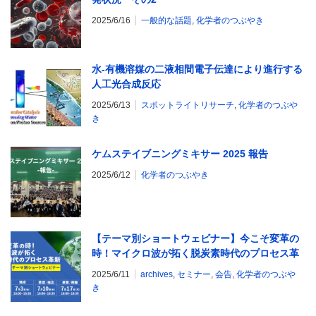
2025/6/16
一般的な話題
,
化学者のつぶやき
水-有機溶媒の二液相間電子伝達により進行する
人工光合成反応
2025/6/13
スポットライトリサーチ
,
化学者のつぶや
き
ケムステイブニングミキサー 2025 報告
2025/6/12
化学者のつぶやき
【テーマ別ショートウェビナー】今こそ変革の
時！マイクロ波が拓く脱炭素時代のプロセス革
新
2025/6/11
archives
,
セミナー
,
会告
,
化学者のつぶや
き