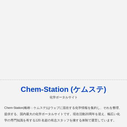
Chem-Station (ケムステ)
化学ポータルサイト
Chem-Station(略称：ケムステ)はウェブに混在する化学情報を集約し、それを整理、
提供する、国内最大の化学ポータルサイトです。現在活動20周年を迎え、幅広い化
学の専門知識を有する120 名超の有志スタッフを擁する体制で運営しています。