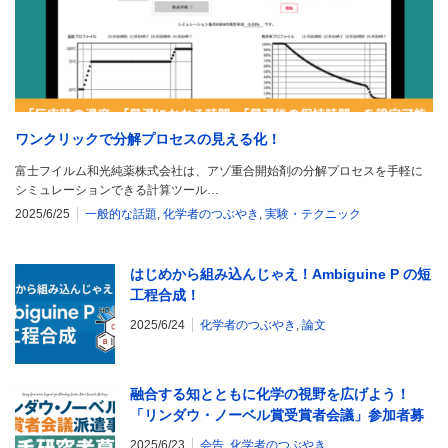
ワンクリックで分解プロセスの見える化！
富士フイルム和光純薬株式会社は、アゾ重合開始剤の分解プロセスを手軽に
シミュレーションできる計算ツール…
2025/6/25
一般的な話題
,
化学者のつぶやき
,
実験・テクニック
はじめから組み込んじゃえ！Ambiguine P の短
工程合成！
2025/6/24
化学者のつぶやき
,
論文
融合する知とともに化学の視野を広げよう！
「リンダウ・ノーベル賞受賞者会議」参加者募
集中！
2025/6/23
会告
,
化学者のつぶやき