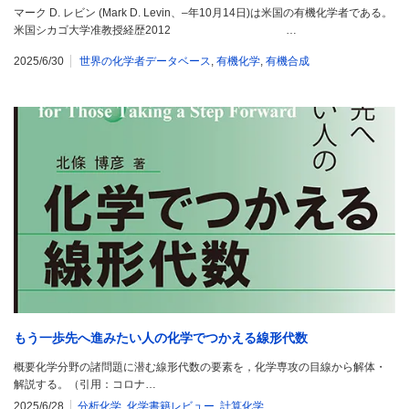
マーク D. レビン (Mark D. Levin、–年10月14日)は米国の有機化学者である。
米国シカゴ大学准教授経歴2012 …
2025/6/30
世界の化学者データベース
,
有機化学
,
有機合成
もう一歩先へ進みたい人の化学でつかえる線形代数
概要化学分野の諸問題に潜む線形代数の要素を，化学専攻の目線から解体・
解説する。（引用：コロナ…
2025/6/28
分析化学
,
化学書籍レビュー
,
計算化学