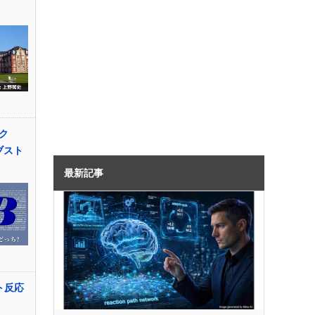
ク
アブスト
最新記事
ト反応