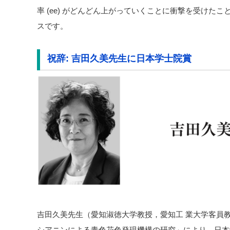
率 (ee) がどんどん上がっていくことに衝撃を受けた
スです。
祝辞: 吉田久美先生に日本学士院賞
吉田久美先生（愛知淑徳大学教授，愛知工 業大学客員
シアニンによる青色花色発現機構の研究」により、日本