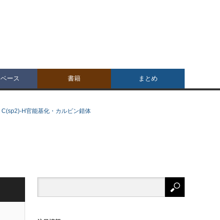
タベース
書籍
まとめ
sp2)-H官能基化・カルビン錯体