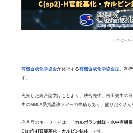
[スポンサー
有機合成化学協会
が発行する
有機合成化学協会誌、
20
す。
充実した総合論文はもとより、硤合先生、吉田先生の日
生のMBLA受賞講演ツアーの寄稿もあり、盛りだくさん
今月号のキーワードは、
「カルボラン触媒・水中有機反
2
C(sp
)-H官能基化
・カルビン錯体
」
です。