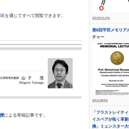
GE
を通じてすべて閲覧できます。
2010/11/23
第8回平田メモリア
チャー
2011/9/26
「フラストレイティ
授
による寄稿記事です。
イスペアが拓く革新
換」ミュンスター大