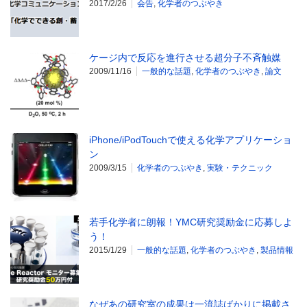
2017/2/26
会告
,
化学者のつぶやき
ケージ内で反応を進行させる超分子不斉触媒
2009/11/16
一般的な話題
,
化学者のつぶやき
,
論文
iPhone/iPodTouchで使える化学アプリケーショ
ン
2009/3/15
化学者のつぶやき
,
実験・テクニック
若手化学者に朗報！YMC研究奨励金に応募しよ
う！
2015/1/29
一般的な話題
,
化学者のつぶやき
,
製品情報
なぜあの研究室の成果は一流誌ばかりに掲載さ