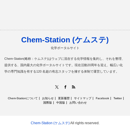
Chem-Station (ケムステ)
化学ポータルサイト
Chem-Station(略称：ケムステ)はウェブに混在する化学情報を集約し、それを整理、
提供する、国内最大の化学ポータルサイトです。現在活動20周年を迎え、幅広い化
学の専門知識を有する120 名超の有志スタッフを擁する体制で運営しています。
RSS
X
Facebook
Chem-Stationについて
お知らせ
更新履歴
サイトマップ
Facebook
Twitter
国際版
中国版
お問い合わせ
Chem-Station (ケムステ)
All rights reserved.