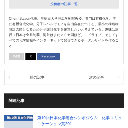
投稿者の記事一覧
Chem-Station代表。早稲田大学理工学術院教授。専門は有機化学。主
に有機合成化学。分子レベルでモノを自由自在につくる、最小の構造物
設計の匠となるため分子設計化学を確立したいと考えている。趣味は旅
行（日本は全県制覇、海外はまだ２０カ国ほど）、ドライブ、そしてす
べての化学情報をインターネットで発信できるポータルサイトを作るこ
と。
WEB
X
Facebook
前の記事
次の記事
関連記事
第10回日本化学連合シンポジウム 化学コミュ
ニケーション賞201…