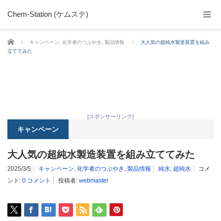
Chem-Station (ケムステ)
ホーム
キャンペーン
,
化学者のつぶやき
,
製品情報
大人気の超純水製造装置を組み
立ててみた
[スポンサーリンク]
キャンペーン
大人気の超純水製造装置を組み立ててみた
2025/3/5
キャンペーン
,
化学者のつぶやき
,
製品情報
純水
,
超純水
コメ
ント:
0 コメント
投稿者:
webmaster