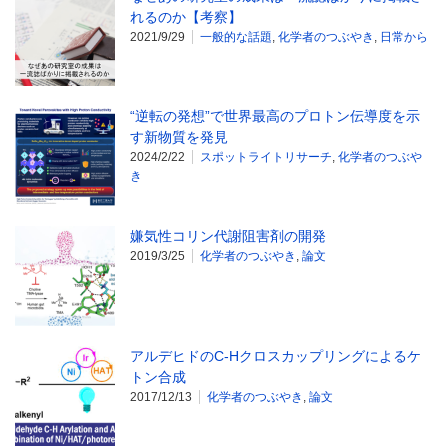
れるのか【考察】
2021/9/29
一般的な話題
,
化学者のつぶやき
,
日常から
“逆転の発想”で世界最高のプロトン伝導度を示
す新物質を発見
2024/2/22
スポットライトリサーチ
,
化学者のつぶや
き
嫌気性コリン代謝阻害剤の開発
2019/3/25
化学者のつぶやき
,
論文
アルデヒドのC-Hクロスカップリングによるケ
トン合成
2017/12/13
化学者のつぶやき
,
論文