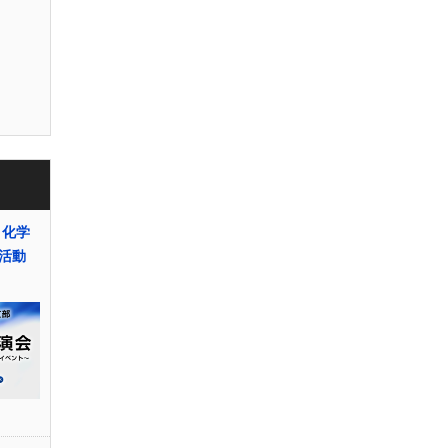
～化学
活動