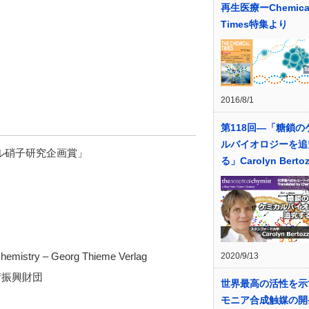
再生医療ーChemica
Times特集より
）
2016/8/1
第118回―「糖鎖の
ルバイオロジーを追
トラル硝子研究企画賞」
る」Carolyn Berto
hemistry – Georg Thieme Verlag
2020/9/13
術振興財団
世界最高の活性を示
モニア合成触媒の開