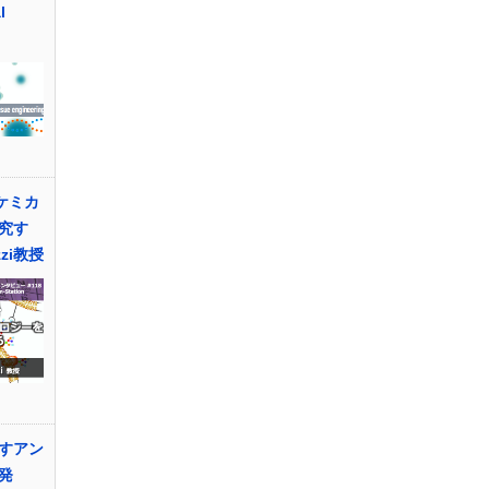
l
ケミカ
究す
zzi教授
すアン
発