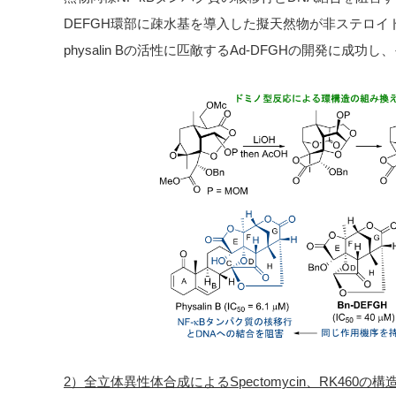
DEFGH
環部に疎水基を導入した擬天然物が非ステロイ
physalin B
の活性に匹敵する
Ad-DFGH
の開発に成功し、
2）全立体異性体合成によるSpectomycin、RK460の