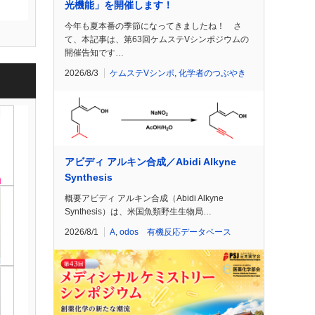
光機能」を開催します！
今年も夏本番の季節になってきましたね！ さ
て、本記事は、第63回ケムステVシンポジウムの
開催告知です…
2026/8/3
ケムステVシンポ
,
化学者のつぶやき
アビディ アルキン合成／Abidi Alkyne
Synthesis
概要アビディ アルキン合成（Abidi Alkyne
Synthesis）は、米国魚類野生生物局…
2026/8/1
A
,
odos 有機反応データベース