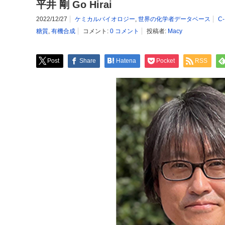
平井 剛 Go Hirai
2022/12/27
ケミカルバイオロジー
,
世界の化学者データベース
C
糖質
,
有機合成
コメント:
0 コメント
投稿者:
Macy
Post
Share
Hatena
Pocket
RSS