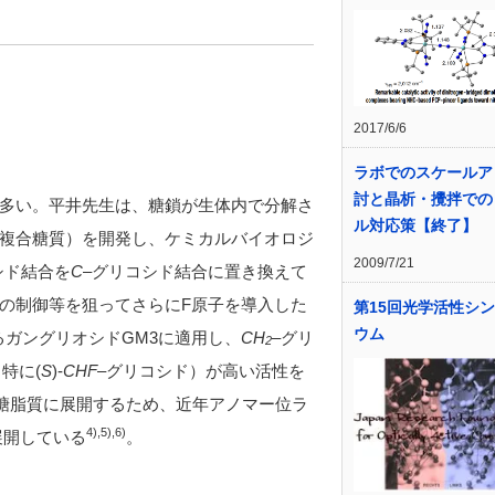
2017/6/6
ラボでのスケールア
討と晶析・攪拌での
多い。平井先生は、糖鎖が生体内で分解さ
ル対応策【終了】
複合糖質）を開発し、ケミカルバイオロジ
2009/7/21
シド結合を
C
–
グリコシド結合に置き換えて
の制御等を狙ってさらに
F
原子を導入した
第15回光学活性シ
ウム
るガングリオシド
GM3
に適用し、
CH
–
グリ
2
（特に
(
S
)-
CHF
–
グリコシド）が高い活性を
糖脂質に展開するため、近年アノマー位ラ
4
),
5
),
6
)
展開している
。