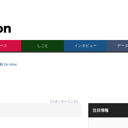
ース
しごと
インタビュー
デー
 Go Hirai
[スポンサーリンク]
注目情報