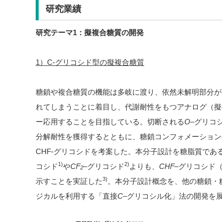
研究業績
研究テーマ
1
：擬複合糖質の開発
1）C-グリコシド型の擬複合糖質
糖鎖や複合糖質の機能は多岐に渡り、依然未解明部分が
れてしまうことに着目し、代謝耐性をもつアナログ（擬
ー応用することを目指している。切断される
O
–
グリコ
分解耐性を獲得するとともに、糖鎖コンフォメーション
CHF-
グリコシドを考案した。本分子設計を糖脂質であ
1
)
2
)
コシド
や
CF
–
グリコシド
よりも、
CHF
–
グリコシド
2
3
)
示すことを実証した
。本分子設計概念を、他の糖鎖・
ジカルを利用する「直接
C
–
グリコシル化」法の開発を