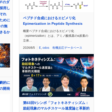
NFのダ
採用し
それ
ペプチド合成におけるエピメリ化
ために
Epimerization in Peptide Synthesis
ンの無
概要ペプチド合成におけるエピメリ化
きるか
（epimerization）とは、アミノ酸残基のα炭素の
立体…
2026/8/5
E
,
odos 有機反応データベース
を劇的に
の開発
第63回Vシンポ「フォトキネティシズム：
励起現象のマルチスケール速度論と革新的