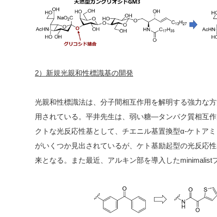
2）新規光親和性標識基の開発
光親和性標識法は、分子間相互作用を解明する強力な方
用されている。平井先生は、弱い糖
―
タンパク質相互作
クトな光反応性基として、チエニル基置換型
α-
ケトアミ
がいくつか見出されているが、ケト基励起型の光反応性
来となる。また最近、アルキン部を導入した
minimalist