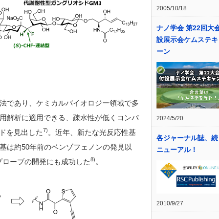
2005/10/18
ナノ学会 第22回大
設展示会ケムステキ
ーン
法であり、ケミカルバイオロジー領域で多
用解析に適用できる、疎水性が低くコンパ
2024/5/20
7
)
ドを見出した
。近年、新たな光反応性基
各ジャーナル誌、続
基は約
50
年前のベンゾフェノンの発見以
ニューアル！
8
)
プローブの開発にも成功した
。
2010/9/27