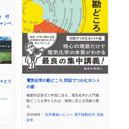
会 付
ャンペ
電気化学の勘どころ 対話でつかむホント
々とリ
の姿
概要対話形式で本質に迫る，電気化学の入門書．
勘どころを押さえれば，複雑に見える現象の要
点…
2026/8/6
化学書籍レビュー
,
電子移動化学
,
高校
化学