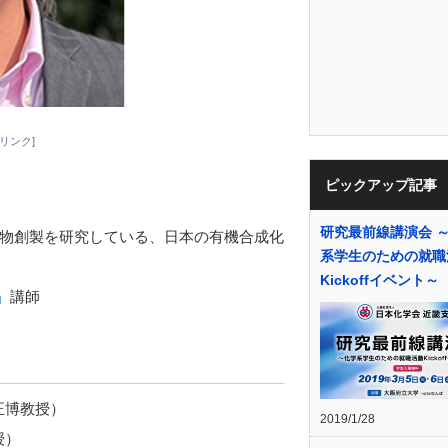
リンク]
ピックアップ記事
研究最前線講演会 
物創製を研究している、日本の有機合成化
系学生のための就職
Kickoffイベント～
」
講師
正博教授）
2019/1/28
授）