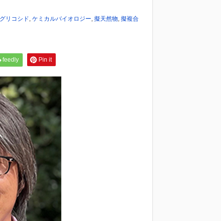
-グリコシド
,
ケミカルバイオロジー
,
擬天然物
,
擬複合
feedly
Pin it