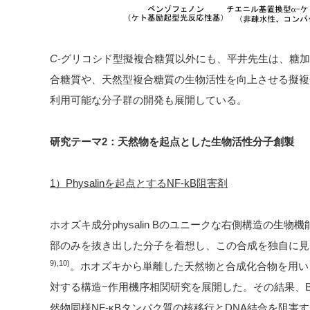
C
-グリコシド型擬複合糖質以外にも、平井先生は、糖
合糖質や、天然型複合糖質の生物活性を向上させる擬複
利用可能な分子群の開発も展開している。
研究テーマ
2
：天然物を起点とした生物活性分子創製
1）Physalinを起点とするNF-kB阻害剤
ホオズキ成分
physalin B
のユニークな右側構造の生物機
部のみを抜き出した分子を着想し、この合成を独自に見
9
)
,
10
)
。ホオズキから単離した天然物と合成化合物を用い
対する構造
−
作用機序相関研究を展開した。その結果、
然物同様
NF-κB
タンパク質の核移行と
DNA
結合を阻害す