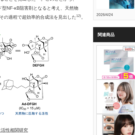
ド型
NF-κB
阻害剤となると考え、天然物
2026/4/24
12
)
その過程で超効率的合成法を見出した
。
関連商品
構造活性相関研究