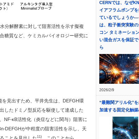
CERNでは、なぜK
イアフラムポンプを
ているでしょうか―
は、粒子衝突実験の
加水分解酵素に対して阻害活性を示す擬複
コン タミネーショ
合糖質など、ケミカルバイオロジー研究に
い混合ガスを保証で
ら
2026/2/9
能を見出すため、平井先生は、
DEFGH
環
“最難関アリル化”
出したドミノ型反応を駆使して達成した
加速する固定化触媒
、
NF-κB
活性化（炎症などに関与）阻害に
Bn-DEFGH
が中程度の阻害活性を示し、天
11
)
ることを見出した
。このことから、