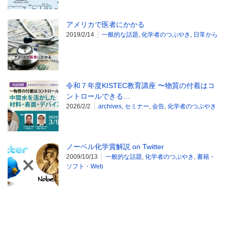
アメリカで医者にかかる
2019/2/14
一般的な話題
,
化学者のつぶやき
,
日常から
令和７年度KISTEC教育講座 〜物質の付着はコ
ントロールできる…
2026/2/2
archives
,
セミナー
,
会告
,
化学者のつぶやき
ノーベル化学賞解説 on Twitter
2009/10/13
一般的な話題
,
化学者のつぶやき
,
書籍・
ソフト・Web