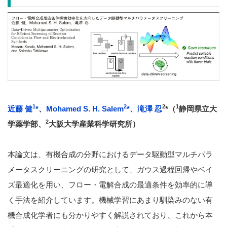
1
2
2
1
近藤 健
*
、
Mohamed S. H. Salem
*
、滝澤 忍
*（
静岡県立大
2
学薬学部、
大阪大学産業科学研究所）
本論文は、有機合成の分野におけるデータ駆動型マルチパラ
メータスクリーニングの研究として、ガウス過程回帰やベイ
ズ最適化を用い、フロー・電解合成の最適条件を効率的に導
く手法を紹介しています。機械学習にあまり馴染みのない有
機合成化学者にも分かりやすく解説されており、これから本