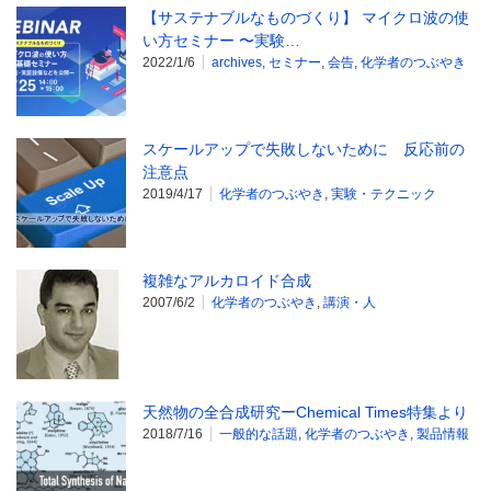
【サステナブルなものづくり】 マイクロ波の使
い方セミナー 〜実験…
2022/1/6
archives
,
セミナー
,
会告
,
化学者のつぶやき
スケールアップで失敗しないために 反応前の
注意点
2019/4/17
化学者のつぶやき
,
実験・テクニック
複雑なアルカロイド合成
2007/6/2
化学者のつぶやき
,
講演・人
天然物の全合成研究ーChemical Times特集より
2018/7/16
一般的な話題
,
化学者のつぶやき
,
製品情報