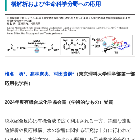
構解析および生命科学分野への応用
椎名 勇*、髙林奈央、村田貴嗣*
（東京理科大学理学部第一部
応用化学科）
2024年度有機合成化学協会賞（学術的なもの）受賞
脱水縮合反応は有機合成で広く利用される一方、詳細な速度
論解析や反応機構、水の影響に関する研究は十分に行われて
いません。本論文では、著者らが開発した迅速脱水縮合剤2-メ