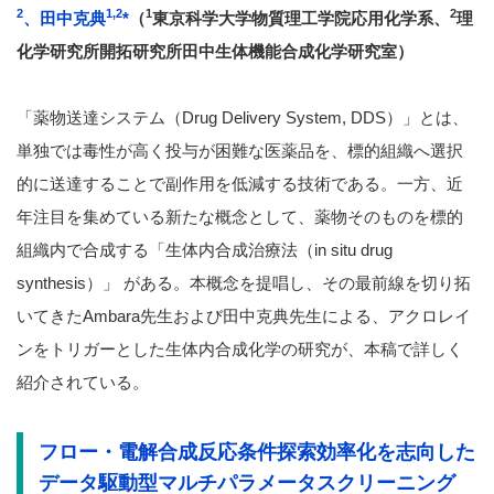
2
1,2
1
2
、田中克典
*
（
東京科学大学物質理工学院応用化学系、
理
化学研究所開拓研究所田中生体機能合成化学研究室）
「薬物送達システム（Drug Delivery System, DDS）」とは、
単独では毒性が高く投与が困難な医薬品を、標的組織へ選択
的に送達することで副作用を低減する技術である。一方、近
年注目を集めている新たな概念として、薬物そのものを標的
組織内で合成する「生体内合成治療法（in situ drug
synthesis）」 がある。本概念を提唱し、その最前線を切り拓
いてきたAmbara先生および田中克典先生による、アクロレイ
ンをトリガーとした生体内合成化学の研究が、本稿で詳しく
紹介されている。
フロー・電解合成反応条件探索効率化を志向した
データ駆動型マルチパラメータスクリーニング