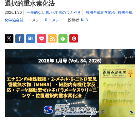
選択的重水素化法
2026/1/26
一般的な話題
,
化学者のつぶやき
有機合成化学協会
,
有機合成
化学協会誌
コメント:
0 コメント
投稿者:
KeN