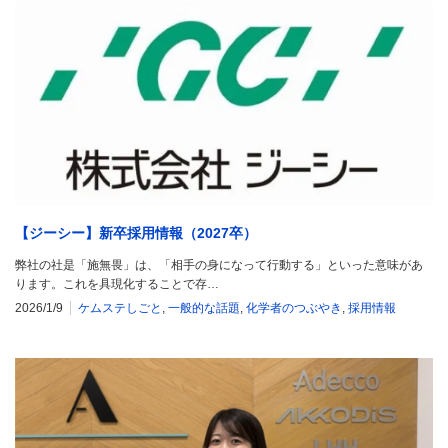
【ジーシー】新卒採用情報（2027卒）
弊社の社是「施無畏」は、「相手の身になって行動する」といった意味があ
ります。これを具現化することで存…
2026/1/9
ケムステしごと
,
一般的な話題
,
化学者のつぶやき
,
採用情報