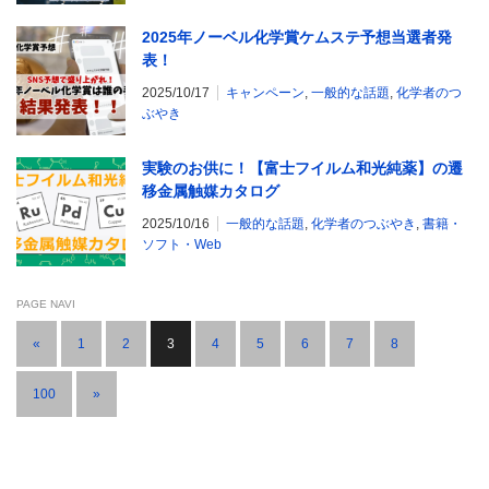
2025年ノーベル化学賞ケムステ予想当選者発
表！
2025/10/17
キャンペーン
,
一般的な話題
,
化学者のつ
ぶやき
実験のお供に！【富士フイルム和光純薬】の遷
移金属触媒カタログ
2025/10/16
一般的な話題
,
化学者のつぶやき
,
書籍・
ソフト・Web
PAGE NAVI
«
1
2
3
4
5
6
7
8
…
100
»