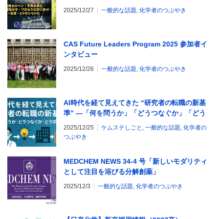
子・プロセス化学におけるフロー合成・ヒドロ
2025/12/27
一般的な話題
,
化学者のつぶやき
シリル化
CAS Future Leaders Program 2025 参加者イ
ンタビュー
2025/12/26
一般的な話題
,
化学者のつぶやき
AI時代を経て見えてきた “研究者の転職の新基
準” —「何を問うか」「どうつなぐか」「どう
学び直すか」—
2025/12/25
ケムステしごと
,
一般的な話題
,
化学者の
つぶやき
MEDCHEM NEWS 34-4 号「新しいモダリティ
として注目を浴びる分解創薬」
2025/12/3
一般的な話題
,
化学者のつぶやき