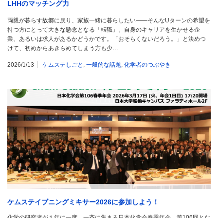
LHHのマッチング力
両親が暮らす故郷に戻り、家族一緒に暮らしたい――そんなUターンの希望を
持つ方にとって大きな懸念となる「転職」。自身のキャリアを生かせる企
業、あるいは求人があるかどうかです。「おそらくないだろう。」と決めつ
けて、初めからあきらめてしまう方も少…
2026/1/13
ケムステしごと
,
一般的な話題
,
化学者のつぶやき
ケムステイブニングミキサー2026に参加しよう！
化学の研究者が１年に一度、一斉に集まる日本化学会春季年会。第106回とな