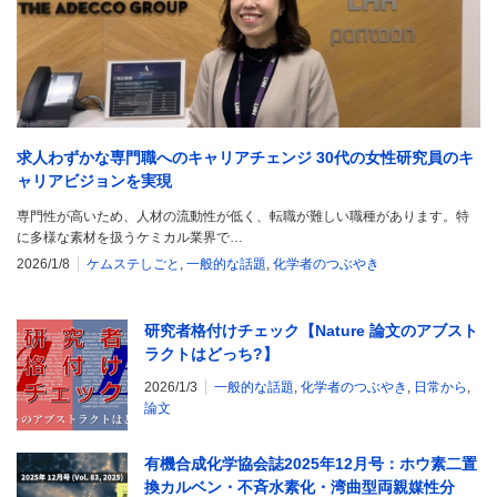
求人わずかな専門職へのキャリアチェンジ 30代の女性研究員のキ
ャリアビジョンを実現
専門性が高いため、人材の流動性が低く、転職が難しい職種があります。特
に多様な素材を扱うケミカル業界で…
2026/1/8
ケムステしごと
,
一般的な話題
,
化学者のつぶやき
研究者格付けチェック【Nature 論文のアブスト
ラクトはどっち?】
2026/1/3
一般的な話題
,
化学者のつぶやき
,
日常から
,
論文
有機合成化学協会誌2025年12月号：ホウ素二置
換カルベン・不斉水素化・湾曲型両親媒性分