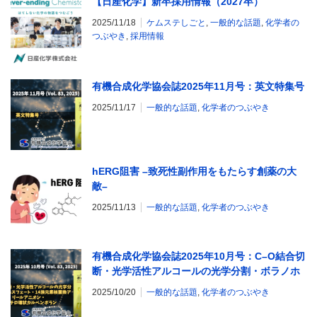
【日産化学】新卒採用情報（2027卒）
2025/11/18
ケムステしごと
,
一般的な話題
,
化学者の
つぶやき
,
採用情報
有機合成化学協会誌2025年11月号：英文特集号
2025/11/17
一般的な話題
,
化学者のつぶやき
hERG阻害 –致死性副作用をもたらす創薬の大
敵–
2025/11/13
一般的な話題
,
化学者のつぶやき
有機合成化学協会誌2025年10月号：C–O結合切
断・光学活性アルコールの光学分割・ボラノホ
スフェート・14族元素核置換アリールアニオ
2025/10/20
一般的な話題
,
化学者のつぶやき
ン・N-ヘテロ環状カルベンボラン