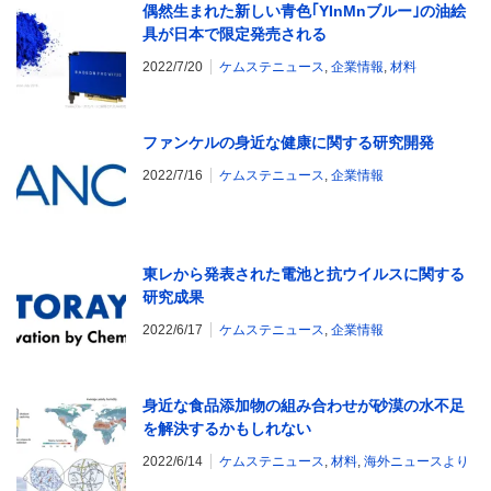
偶然生まれた新しい青色｢YInMnブルー｣の油絵
具が日本で限定発売される
2022/7/20
ケムステニュース
,
企業情報
,
材料
ファンケルの身近な健康に関する研究開発
2022/7/16
ケムステニュース
,
企業情報
東レから発表された電池と抗ウイルスに関する
研究成果
2022/6/17
ケムステニュース
,
企業情報
身近な食品添加物の組み合わせが砂漠の水不足
を解決するかもしれない
2022/6/14
ケムステニュース
,
材料
,
海外ニュースより