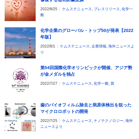
2022/8/25
ケムステニュース
,
プレスリリース
,
化学一
般
化学企業のグローバル・トップ50が発表【2022
年版】
2022/8/1
ケムステニュース
,
企業情報
,
海外ニュースよ
り
第54回国際化学オリンピックが開催、アジア勢
が金メダルを独占
2022/7/27
ケムステニュース
,
化学一般
,
賞
歯のバイオフィルム除去と病原体検出を狙った
マイクロロボットの開発
2022/7/25
ケムステニュース
,
ナノテクノロジー
,
海外
ニュースより