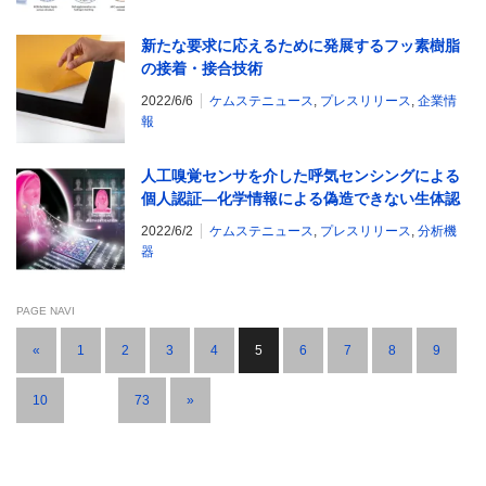
新たな要求に応えるために発展するフッ素樹脂
の接着・接合技術
2022/6/6
ケムステニュース
,
プレスリリース
,
企業情
報
人工嗅覚センサを介した呼気センシングによる
個人認証―化学情報による偽造できない生体認
証技術実現へ期待―
2022/6/2
ケムステニュース
,
プレスリリース
,
分析機
器
PAGE NAVI
«
1
2
3
4
5
6
7
8
9
10
…
73
»