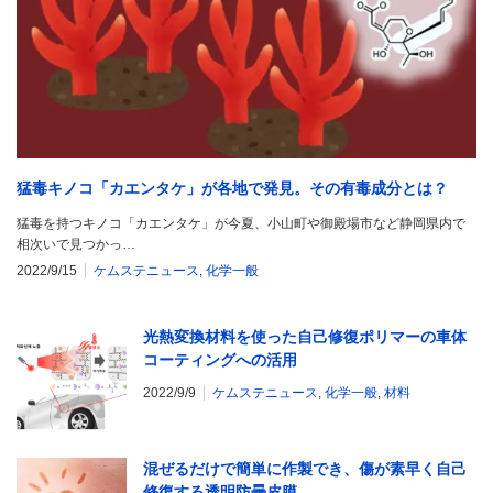
猛毒キノコ「カエンタケ」が各地で発見。その有毒成分とは？
猛毒を持つキノコ「カエンタケ」が今夏、小山町や御殿場市など静岡県内で
相次いで見つかっ…
2022/9/15
ケムステニュース
,
化学一般
光熱変換材料を使った自己修復ポリマーの車体
コーティングへの活用
2022/9/9
ケムステニュース
,
化学一般
,
材料
混ぜるだけで簡単に作製でき、傷が素早く自己
修復する透明防曇皮膜