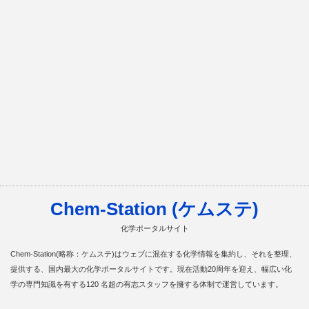
Chem-Station (ケムステ)
化学ポータルサイト
Chem-Station(略称：ケムステ)はウェブに混在する化学情報を集約し、それを整理、
提供する、国内最大の化学ポータルサイトです。現在活動20周年を迎え、幅広い化
学の専門知識を有する120 名超の有志スタッフを擁する体制で運営しています。