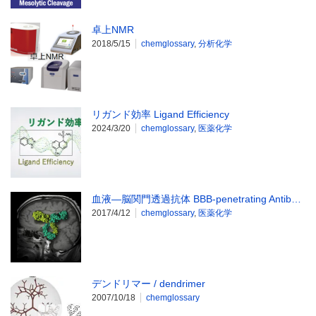
卓上NMR
2018/5/15
chemglossary
,
分析化学
リガンド効率 Ligand Efficiency
2024/3/20
chemglossary
,
医薬化学
血液―脳関門透過抗体 BBB-penetrating Antib…
2017/4/12
chemglossary
,
医薬化学
デンドリマー / dendrimer
2007/10/18
chemglossary