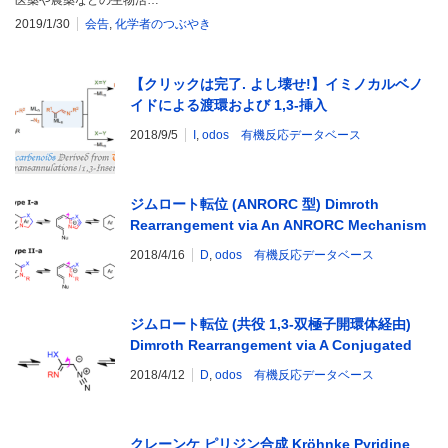
医薬や農薬などの生物活…
2019/1/30
会告
,
化学者のつぶやき
【クリックは完了. よし壊せ!】イミノカルベノ
イドによる渡環および 1,3-挿入
Iminocarbenoids Derived from Triazoles for
2018/9/5
I
,
odos 有機反応データベース
Transannulations/1,3-Insertions
ジムロート転位 (ANRORC 型) Dimroth
Rearrangement via An ANRORC Mechanism
2018/4/16
D
,
odos 有機反応データベース
ジムロート転位 (共役 1,3-双極子開環体経由)
Dimroth Rearrangement via A Conjugated
1,3-Dipole
2018/4/12
D
,
odos 有機反応データベース
クレーンケ ピリジン合成 Kröhnke Pyridine