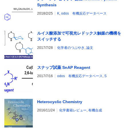
Synthesis
2018/2/25
K
,
odos 有機反応データベース
ルイス酸添加で可視光レドックス触媒の機構を
スイッチする
2017/7/28
化学者のつぶやき
,
論文
スナップ試薬 SnAP Reagent
2017/7/16
odos 有機反応データベース
,
S
Heterocyclic Chemistry
2016/11/24
化学書籍レビュー
,
有機合成