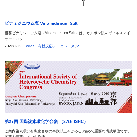
ビナミジニウム塩 Vinamidinium Salt
概要ビナミジニウム塩（Vinamidinium Salt）は、カルボン酸をヴィルスマイ
ヤー・ハッ…
2022/1/15
odos 有機反応データベース
,
V
第27回 国際複素環化学会議 （27th ISHC）
ご案内複素環は有機化合物の半数以上を占める, 極めて重要な構成単位です。