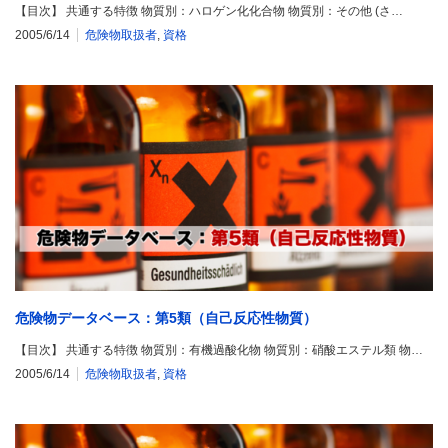
【目次】 共通する特徴 物質別：ハロゲン化化合物 物質別：その他 (さ…
2005/6/14
危険物取扱者
,
資格
危険物データベース：第5類（自己反応性物質）
【目次】 共通する特徴 物質別：有機過酸化物 物質別：硝酸エステル類 物…
2005/6/14
危険物取扱者
,
資格