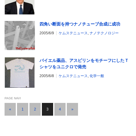
四角い断面を持つナノチューブ合成に成功
2005/6/9
ケムステニュース
,
ナノテクノロジー
バイエル薬品、アスピリンをモチーフにしたＴ
シャツをユニクロで発売
2005/6/8
ケムステニュース
,
化学一般
PAGE NAVI
«
1
2
3
4
»