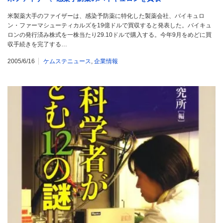
米製薬大手のファイザーは、感染予防薬に特化した製薬会社、バイキュロ
ン・ファーマシューティカルズを19億ドルで買収すると発表した。バイキュ
ロンの発行済み株式を一株当たり29.10ドルで購入する。今年9月をめどに買
収手続きを完了する…
2005/6/16
ケムステニュース
,
企業情報