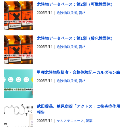
危険物データベース：第2類（可燃性固体）
2005/6/14
危険物取扱者
,
資格
危険物データベース：第1類（酸化性固体）
2005/6/14
危険物取扱者
,
資格
甲種危険物取扱者・合格体験記～カルダモン編
2005/6/14
危険物取扱者
,
資格
武田薬品、糖尿病薬「アクトス」に抗炎症作用
報告
2005/6/14
ケムステニュース
,
製薬