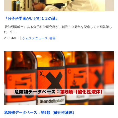
『分子科学者がいどむ１２の謎』
愛知県岡崎市にある分子科学研究所が、創設３０周年を記念して企画執筆し
た。中…
2005/6/15
ケムステニュース
,
書籍
危険物データベース：第6類（酸化性液体）