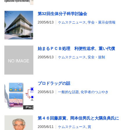
第32回生体分子科学討論会
2005/6/13
ケムステニュース
,
学会・展示会情報
始まるＰＣＢ処理 利便性追求、重い代償
2005/6/13
ケムステニュース
,
安全・規制
プロドラッグの話
2005/6/13
一般的な話題
,
化学者のつぶやき
第４６回藤原賞、岡本佳男氏と大隅良典氏に
2005/6/11
ケムステニュース
,
賞