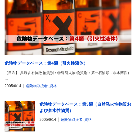
危険物データベース：第4類（引火性液体）
【目次】 共通する特徴 物質別：特殊引火物 物質別：第一石油類（非水溶性）
…
2005/6/14
危険物取扱者
,
資格
危険物データベース：第3類（自然発火性物質お
よび禁水性物質）
2005/6/14
危険物取扱者
,
資格