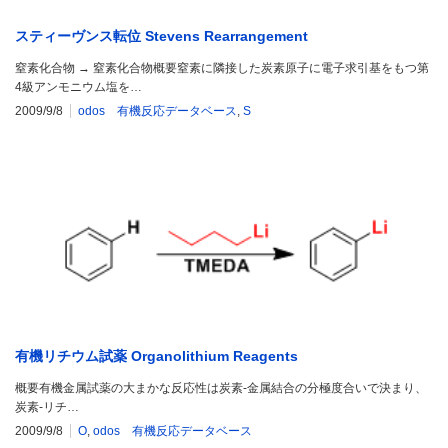
スティーヴンス転位 Stevens Rearrangement
窒素化合物 → 窒素化合物概要窒素に隣接した炭素原子に電子求引基をもつ第
4級アンモニウム塩を…
2009/9/8
odos 有機反応データベース
,
S
有機リチウム試薬 Organolithium Reagents
概要有機金属試薬の大まかな反応性は炭素-金属結合の分極度合いで決まり、
炭素-リチ…
2009/9/8
O
,
odos 有機反応データベース