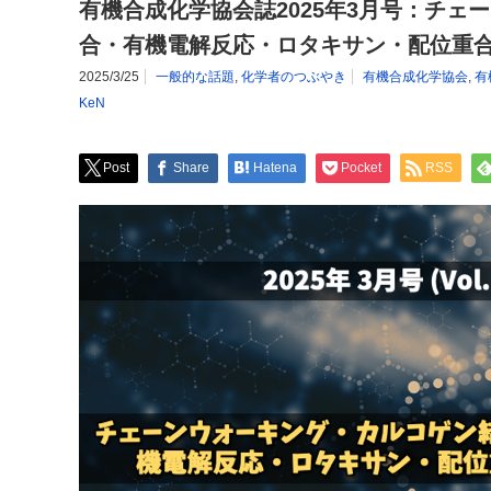
有機合成化学協会誌2025年3月号：チェ
合・有機電解反応・ロタキサン・配位重
2025/3/25
一般的な話題
,
化学者のつぶやき
有機合成化学協会
,
有
KeN
Post
Share
Hatena
Pocket
RSS