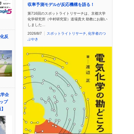
収率予測モデルが反応機構を語る！
第716回のスポットライトリサーチは、京都大学
化学研究所（中村研究室）道場貴大 助教にお願い
しました…
2026/8/7
スポットライトリサーチ
,
化学者のつ
ロ化反
ぶやき
化学企
ップ
版】