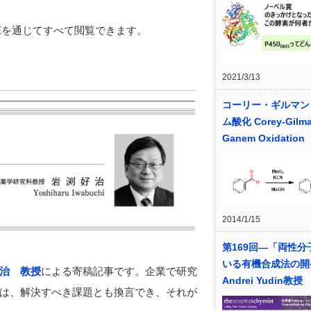
E
を通じてすべて閲覧できます。
2021/3/13
コーリー・ギルマン
ム酸化 Corey-Gilma
Ganem Oxidation
2014/1/15
第169回―「両性分
いる有機合成法の開
治 教授
による寄稿記事です。企業で研究
Andrei Yudin教授
は、解決すべき課題とも換言でき、それが