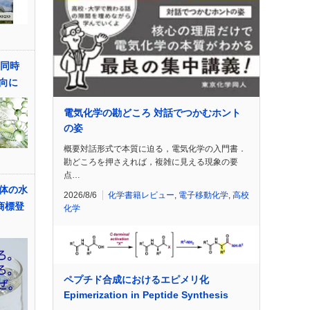
界同時
向に
電気化学の勘どころ 対話でつかむホント
の姿
概要対話形式で本質に迫る，電気化学の入門書．
勘どころを押さえれば，複雑に見える現象の要
点…
固体の水
2026/8/6
化学書籍レビュー
,
電子移動化学
,
高校
商標登
化学
ペプチド合成におけるエピメリ化
Epimerization in Peptide Synthesis