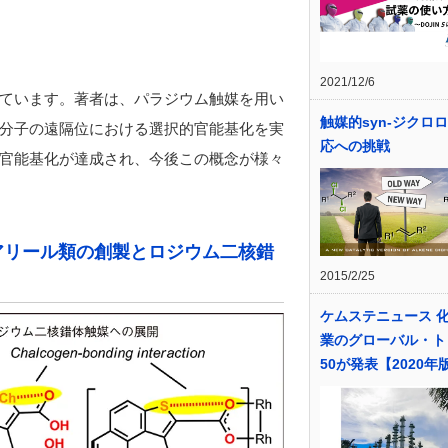
2021/12/6
ています。著者は、パラジウム触媒を用い
触媒的syn-ジクロ
分子の遠隔位における選択的官能基化を実
応への挑戦
官能基化が達成され、今後この概念が様々
アリール類の創製とロジウム二核錯
2015/2/25
ケムステニュース 
業のグローバル・ト
50が発表【2020年