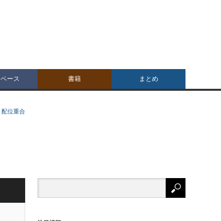
タベース
書籍
まとめ
・配位重合