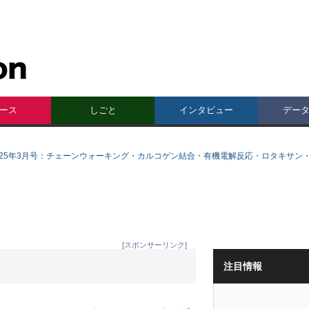
ース
しごと
インタビュー
デー
025年3月号：チェーンウォーキング・カルコゲン結合・有機電解反応・ロタキサン
[スポンサーリンク]
注目情報