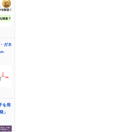
・ガネ
n-
子を用
発」