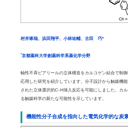
村井琢哉、浜田翔平、小林祐輔、古田 巧*
*
京都薬科大学創薬科学系薬化学分野
軸性不斉ビアリールの立体構造をカルコゲン結合で制御
応用した研究を紹介しています。分子設計から触媒機能
された立体選択的
C–H
挿入反応を可能にしました。カル
る触媒科学の新たな可能性を示しています。
機能性分子合成を指向した電気化学的な炭