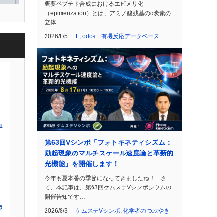
概要ペプチド合成におけるエピメリ化
（epimerization）とは、アミノ酸残基のα炭素の
立体…
2026/8/5
E
,
odos 有機反応データベース
第63回Vシンポ「フォトキネティシズム：
励起現象のマルチスケール速度論と革新的
光機能」を開催します！
今年も夏本番の季節になってきましたね！ さ
て、本記事は、第63回ケムステVシンポジウムの
開催告知です…
2026/8/3
ケムステVシンポ
,
化学者のつぶやき