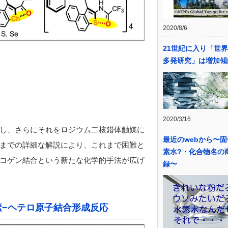
2020/8/6
21世紀に入り「世
多発研究」は増加傾
2020/3/16
し、さらにそれをロジウム二核錯体触媒に
最近のwebから〜
までの詳細な解説により、これまで困難と
素水?・化合物名の
コゲン結合という新たな化学的手法が広げ
録〜
素
−
ヘテロ原子結合形成反応