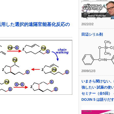
活用した選択的遠隔官能基化反応の
2022/2/2
田辺シリル剤
2009/12/3
いまさら聞けない、
強したい 試薬の
セミナー（全5回） 
DOJIN 5 は語りだ