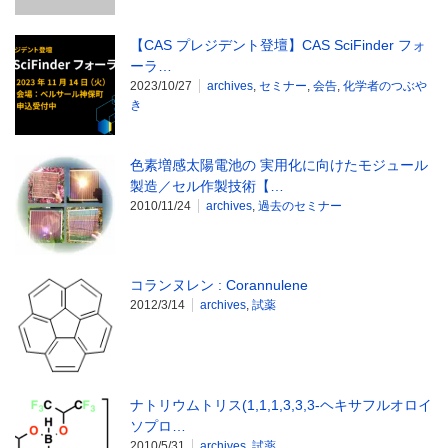
【CAS プレジデント登壇】CAS SciFinder フォ
ーラ…
2023/10/27
archives
,
セミナー
,
会告
,
化学者のつぶや
き
色素増感太陽電池の 実用化に向けたモジュール
製造／セル作製技術【…
2010/11/24
archives
,
過去のセミナー
コランヌレン : Corannulene
2012/3/14
archives
,
試薬
ナトリウムトリス(1,1,1,3,3,3-ヘキサフルオロイ
ソプロ…
2010/5/31
archives
,
試薬