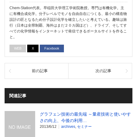
Chem-Station代表。早稲田大学理工学術院教授。専門は有機化学。主
に有機合成化学。分子レベルでモノを自由自在につくる、最小の構造物
設計の匠となるため分子設計化学を確立したいと考えている。趣味は旅
行（日本は全県制覇、海外はまだ２０カ国ほど）、ドライブ、そしてす
べての化学情報をインターネットで発信できるポータルサイトを作るこ
と。
WEB
X
Facebook
前の記事
次の記事
関連記事
グラフェン技術の最先端 ～量産技術と使いやす
さの向上、今後の利用…
2013/6/12
archives
,
セミナー