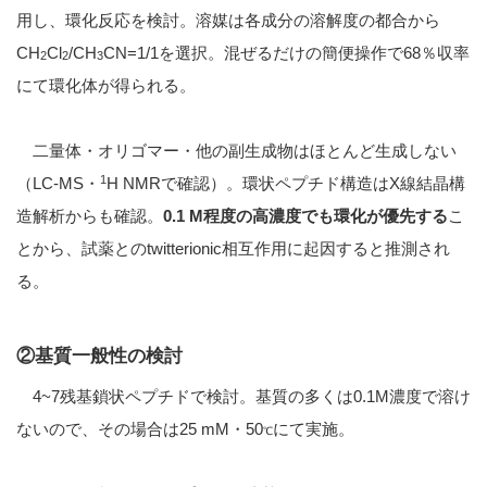
用し、環化反応を検討。溶媒は各成分の溶解度の都合から
CH
Cl
/CH
CN=1/1を選択。混ぜるだけの簡便操作で68％収率
2
2
3
にて環化体が得られる。
二量体・オリゴマー・他の副生成物はほとんど生成しない
1
（LC-MS・
H NMRで確認）。環状ペプチド構造はX線結晶構
造解析からも確認。
0.1 M程度の高濃度でも環化が優先する
こ
とから、試薬とのtwitterionic相互作用に起因すると推測され
る。
②基質一般性の検討
4~7残基鎖状ペプチドで検討。基質の多くは0.1M濃度で溶け
ないので、その場合は25 mM・50
にて実施。
℃