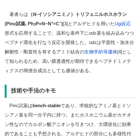
著者らは
（
N
-イソシアニミノ）トリフェニルホスホラン
+
–
(Pinc試薬, Ph
P
=N−N
≡C
)
[3]とアルデヒドを用いた
Ugi反応
3
形式を応用することで、温和な条件下にodz基を組み込みつつ
ペプチド環化を行なう反応を開発した。odzは平面性・加水分
解耐性・剛直性を有するアミド結合の
生物学的等価体
[4]とし
て知られるため、高い膜透過性が期待できるペプチドミメテ
ィクスの簡便合成法としても価値がある。
技術や手法のキモ
Pinc試薬は
bench-stable
であり、求核的なアミノ基とイソ
シアノ基を同一分子内に持つ。またホスホニウム基がカチオ
ン性なのでカルボン酸アニオンを引きつけ、大環状化に効果
的であることも予想される。アルデヒドの部分にも多様性付