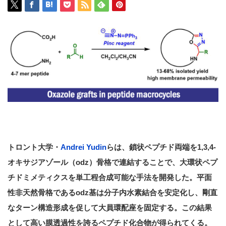
トロント大学・
Andrei Yudin
らは、鎖状ペプチド両端を1,3,4-
オキサジアゾール（odz）骨格で連結することで、大環状ペプ
チドミメティクスを単工程合成可能な手法を開発した。平面
性非天然骨格であるodz基は分子内水素結合を安定化し、剛直
なターン構造形成を促して大員環配座を固定する。この結果
として高い膜透過性を誇るペプチド化合物が得られてくる。