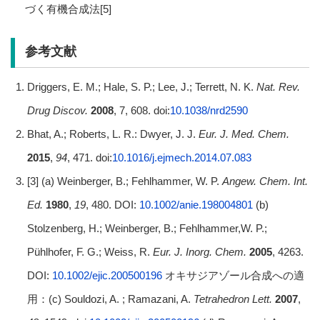
づく有機合成法[5]
参考文献
Driggers, E. M.; Hale, S. P.; Lee, J.; Terrett, N. K.
Nat. Rev.
Drug Discov.
2008
, 7, 608. doi:
10.1038/nrd2590
Bhat, A.; Roberts, L. R.: Dwyer, J. J.
Eur. J. Med. Chem.
2015
,
94
, 471. doi:
10.1016/j.ejmech.2014.07.083
[3] (a) Weinberger, B.; Fehlhammer, W. P.
Angew. Chem. Int.
Ed.
1980
,
19
, 480. DOI:
10.1002/anie.198004801
(b)
Stolzenberg, H.; Weinberger, B.; Fehlhammer,W. P.;
Pühlhofer, F. G.; Weiss, R.
Eur. J. Inorg. Chem.
2005
, 4263.
DOI:
10.1002/ejic.200500196
オキサジアゾール合成への適
用：(c) Souldozi, A. ; Ramazani, A.
Tetrahedron Lett.
2007
,