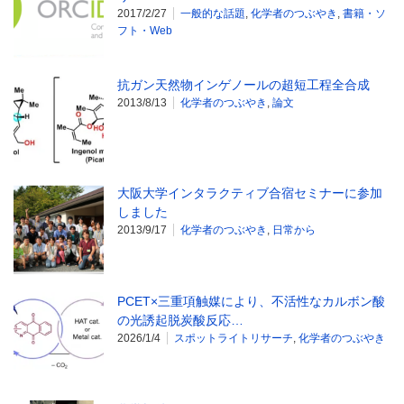
2017/2/27
一般的な話題
,
化学者のつぶやき
,
書籍・ソ
フト・Web
抗ガン天然物インゲノールの超短工程全合成
2013/8/13
化学者のつぶやき
,
論文
大阪大学インタラクティブ合宿セミナーに参加
しました
2013/9/17
化学者のつぶやき
,
日常から
PCET×三重項触媒により、不活性なカルボン酸
の光誘起脱炭酸反応…
2026/1/4
スポットライトリサーチ
,
化学者のつぶやき