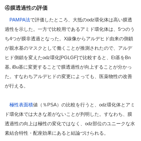
④膜透過性の評価
PAMPA法
で評価したところ、大抵のodz環化体は高い膜透
過性を示した。一方で比較用であるアミド環化体は、5つのう
ち4つが膜非透過となった。X線像からアルデヒド由来の側鎖
が親水基のマスクとして働くことが推測されたので、アルデ
ヒド側鎖を変えたodz環化[PGLGF]で比較すると、Et基をBn
基, iBu基に変更することで膜透過性が向上することが分かっ
た。すなわちアルデヒドの変更によっても、医薬物性の改善
が行える。
極性表面積
値（％PSA）の比較を行うと、odz環化体とアミ
ド環化体では大きな差がないことが判明した。すなわち、
膜
透過性の向上は極性の変化ではなく、odz部位のユニークな水
素結合特性・配座効果にある
と結論づけられる。