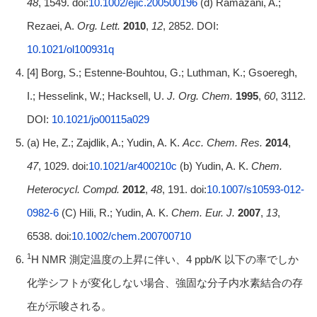
48
, 1549. doi:
10.1002/ejic.200500196
(d) Ramazani, A.;
Rezaei, A.
Org. Lett.
2010
,
12
, 2852. DOI:
10.1021/ol100931q
[4] Borg, S.; Estenne-Bouhtou, G.; Luthman, K.; Gsoeregh,
I.; Hesselink, W.; Hacksell, U.
J. Org. Chem.
1995
,
60
, 3112.
DOI:
10.1021/jo00115a029
(a) He, Z.; Zajdlik, A.; Yudin, A. K.
Acc. Chem. Res.
2014
,
47
, 1029. doi:
10.1021/ar400210c
(b) Yudin, A. K.
Chem.
Heterocycl. Compd.
2012
,
48
, 191. doi:
10.1007/s10593-012-
0982-6
(C) Hili, R.; Yudin, A. K.
Chem. Eur. J.
2007
,
13
,
6538. doi:
10.1002/chem.200700710
1
H NMR 測定温度の上昇に伴い、4 ppb/K 以下の率でしか
化学シフトが変化しない場合、強固な分子内水素結合の存
在が示唆される。