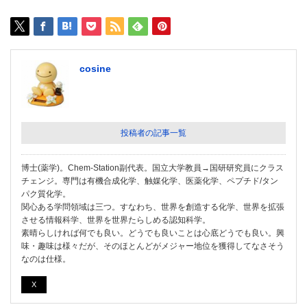
cosine
投稿者の記事一覧
博士(薬学)。Chem-Station副代表。国立大学教員→国研研究員にクラス
チェンジ。専門は有機合成化学、触媒化学、医薬化学、ペプチド/タン
パク質化学。
関心ある学問領域は三つ。すなわち、世界を創造する化学、世界を拡張
させる情報科学、世界を世界たらしめる認知科学。
素晴らしければ何でも良い。どうでも良いことは心底どうでも良い。興
味・趣味は様々だが、そのほとんどがメジャー地位を獲得してなさそう
なのは仕様。
X