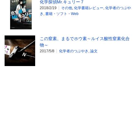
化学探偵Mr.キュリー７
2018/2/19
その他
,
化学書籍レビュー
,
化学者のつぶや
き
,
書籍・ソフト・Web
この窒素、まるでホウ素～ルイス酸性窒素化合
物～
2017/5/8
化学者のつぶやき
,
論文