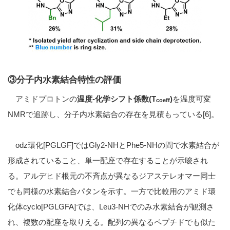
③分子内水素結合特性の評価
アミドプロトンの
温度-化学シフト係数(T
)
を温度可変
coeff
NMRで追跡し、分子内水素結合の存在を見積もっている[6]。
odz環化[PGLGF]ではGly2-NHとPhe5-NHの間で水素結合が
形成されていること、単一配座で存在することが示唆され
る。アルデヒド根元の不斉点が異なるジアステレオマー同士
でも同様の水素結合パタンを示す。一方で比較用のアミド環
化体cyclo[PGLGFA]では、Leu3-NHでのみ水素結合が観測さ
れ、複数の配座を取りえる。
配列の異なるペプチドでも似た