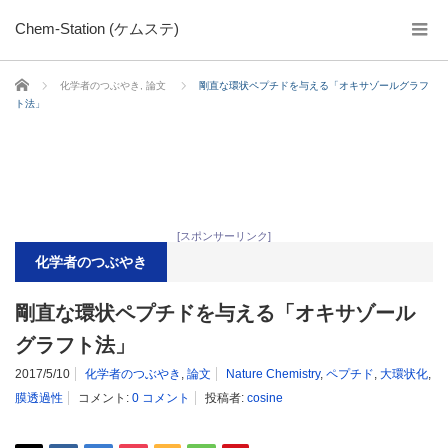
Chem-Station (ケムステ)
ホーム
化学者のつぶやき
,
論文
剛直な環状ペプチドを与える「オキサゾールグラフ
ト法」
[スポンサーリンク]
化学者のつぶやき
剛直な環状ペプチドを与える「オキサゾール
グラフト法」
2017/5/10
化学者のつぶやき
,
論文
Nature Chemistry
,
ペプチド
,
大環状化
,
膜透過性
コメント:
0 コメント
投稿者:
cosine