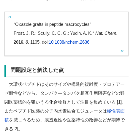
“Oxazole grafts in peptide macrocycles”
Frost, J. R.; Scully, C. C. G.; Yudin, A. K.*
Nat. Chem.
2016
,
8
, 1105. doi:
10.1038/nchem.2636
問題設定と解決した点
大環状ペプチドはそのサイズや構造的複雑度・プロテアー
ゼ耐性などから、タンパク―タンパク相互作用阻害などの難
関医薬標的を狙いうる化合物群として注目を集めている [1]。
またペプチド医薬の分子内水素結合モジュレータは
極性表面
積
を減じうるため、膜透過性や医薬特性の改善などが期待で
きる[2]。